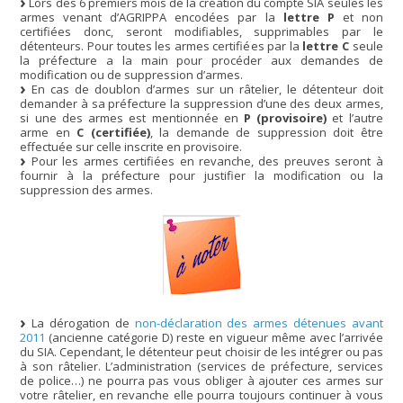
Lors des 6 premiers mois de la création du compte SIA seules les
armes venant d’AGRIPPA encodées par la
lettre P
et non
certifiées donc, seront modifiables, supprimables par le
détenteurs. Pour toutes les armes certifiées par la
lettre C
seule
la préfecture a la main pour procéder aux demandes de
modification ou de suppression d’armes.
En cas de doublon d’armes sur un râtelier, le détenteur doit
demander à sa préfecture la suppression d’une des deux armes,
si une des armes est mentionnée en
P (provisoire)
et l’autre
arme en
C (certifiée)
, la demande de suppression doit être
effectuée sur celle inscrite en provisoire.
Pour les armes certifiées en revanche, des preuves seront à
fournir à la préfecture pour justifier la modification ou la
suppression des armes.
La dérogation de
non-déclaration des armes détenues avant
2011
(ancienne catégorie D) reste en vigueur même avec l’arrivée
du SIA. Cependant, le détenteur peut choisir de les intégrer ou pas
à son râtelier. L’administration (services de préfecture, services
de police…) ne pourra pas vous obliger à ajouter ces armes sur
votre râtelier, en revanche elle pourra toujours continuer à vous