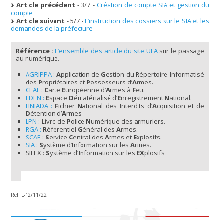
Article précédent
- 3/7 -
Création de compte SIA et gestion du
compte
Article suivant
- 5/7 -
L’instruction des dossiers sur le SIA et les
demandes de la préfecture
Référence :
L’ensemble des article du site UFA
sur le passage
au numérique.
AGRIPPA :
A
pplication de
G
estion du
R
épertoire
I
nformatisé
des
P
ropriétaires et
P
ossesseurs d’
A
rmes.
CEAF :
C
arte
E
uropéenne d’
A
rmes à
F
eu.
EDEN :
E
space
D
ématérialisé d’
E
nregistrement
N
ational.
FINIADA :
F
ichier
N
ational des
I
nterdits d’
A
cquisition et de
D
étention d’
A
rmes.
LPN :
L
ivre de
P
olice
N
umérique des armuriers.
RGA :
R
éférentiel
G
énéral des
A
rmes.
SCAE :
S
ervice
C
entral des
A
rmes et
E
xplosifs.
SIA :
S
ystème d’
I
nformation sur les
A
rmes.
SILEX :
S
ystème d’
I
nformation sur les
EX
plosifs.
Rel. L-12/11/22