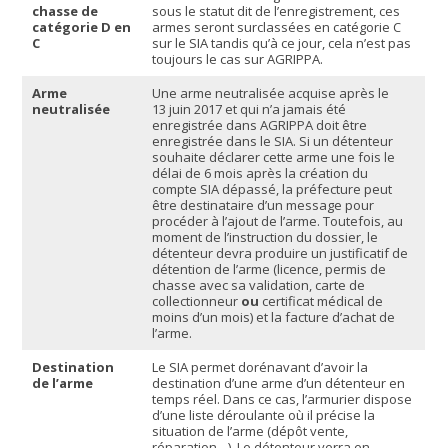
chasse de
sous le statut dit de l’enregistrement, ces
catégorie D en
armes seront surclassées en catégorie C
C
sur le SIA tandis qu’à ce jour, cela n’est pas
toujours le cas sur AGRIPPA.
Arme
Une arme neutralisée acquise après le
neutralisée
13 juin 2017 et qui n’a jamais été
enregistrée dans AGRIPPA doit être
enregistrée dans le SIA. Si un détenteur
souhaite déclarer cette arme une fois le
délai de 6 mois après la création du
compte SIA dépassé, la préfecture peut
être destinataire d’un message pour
procéder à l’ajout de l’arme. Toutefois, au
moment de l’instruction du dossier, le
détenteur devra produire un justificatif de
détention de l’arme (licence, permis de
chasse avec sa validation, carte de
collectionneur
ou
certificat médical de
moins d’un mois) et la facture d’achat de
l’arme.
Destination
Le SIA permet dorénavant d’avoir la
de l’arme
destination d’une arme d’un détenteur en
temps réel. Dans ce cas, l’armurier dispose
d’une liste déroulante où il précise la
situation de l’arme (dépôt vente,
réparation…). Le détenteur verra en