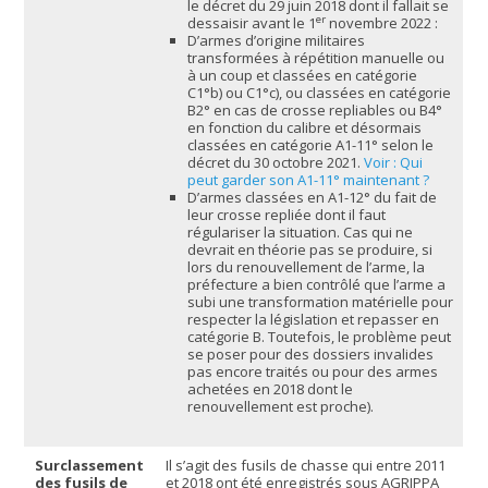
le décret du 29 juin 2018 dont il fallait se
er
dessaisir avant le 1
novembre 2022 :
D’armes d’origine militaires
transformées à répétition manuelle ou
à un coup et classées en catégorie
C1°b) ou C1°c), ou classées en catégorie
B2° en cas de crosse repliables ou B4°
en fonction du calibre et désormais
classées en catégorie A1-11° selon le
décret du 30 octobre 2021.
Voir : Qui
peut garder son A1-11° maintenant ?
D’armes classées en A1-12° du fait de
leur crosse repliée dont il faut
régulariser la situation. Cas qui ne
devrait en théorie pas se produire, si
lors du renouvellement de l’arme, la
préfecture a bien contrôlé que l’arme a
subi une transformation matérielle pour
respecter la législation et repasser en
catégorie B. Toutefois, le problème peut
se poser pour des dossiers invalides
pas encore traités ou pour des armes
achetées en 2018 dont le
renouvellement est proche).
Surclassement
Il s’agit des fusils de chasse qui entre 2011
des fusils de
et 2018 ont été enregistrés sous AGRIPPA