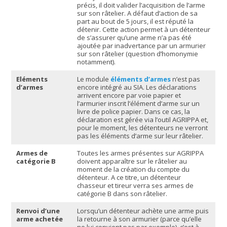
précis, il doit valider l’acquisition de l’arme
sur son râtelier. A défaut d’action de sa
part au bout de 5 jours, il est réputé la
détenir. Cette action permet à un détenteur
de s’assurer qu’une arme n’a pas été
ajoutée par inadvertance par un armurier
sur son râtelier (question d’homonymie
notamment).
Eléments
Le module
éléments d’armes
n’est pas
d’armes
encore intégré au SIA. Les déclarations
arrivent encore par voie papier et
l’armurier inscrit l’élément d’arme sur un
livre de police papier. Dans ce cas, la
déclaration est gérée via l’outil AGRIPPA et,
pour le moment, les détenteurs ne verront
pas les éléments d’arme sur leur râtelier.
Armes de
Toutes les armes présentes sur AGRIPPA
catégorie B
doivent apparaître sur le râtelier au
moment de la création du compte du
détenteur. A ce titre, un détenteur
chasseur et tireur verra ses armes de
catégorie B dans son râtelier.
Renvoi d’une
Lorsqu’un détenteur achète une arme puis
arme achetée
la retourne à son armurier (parce qu’elle
ne lui convient pas par exemple), c’est à