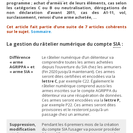
programme ; achat d’armes et de leurs éléments, cas selon
les catégories C ou B ou neutralisation, dérogations de
non déclaration d’avant 2011, cas des A1-11, vol,
surclassement, renvoi d’une arme achetée, …
Cet article fait partie d’une suite de 7 articles cohérents
sur le sujet.
Sommaire.
La gestion du râtelier numérique du compte
SIA
:
Différence
Le râtelier numérique d’un détenteur va
« arme
comprendre toutes les armes achetées
AGRIPPA » et
depuis l’ouverture du SIA chez les armuriers
« arme SIA »
(Fin 2020 jusqu’à maintenant). Ces armes
seront dites certifiées et encodées via la
lettre C
, par exemple C22. Également le
râtelier numérique comprend aussi les
armes inscrites sur le compte AGRIPPA du
détenteur via une récupération de données.
Ces armes seront encodées via la
lettre P,
par exemple P22. Ces armes seront dites
provisoires et le resteront jusqu’à un
passage chez un armurier.
Suppression,
Pendant les 6 premiers mois de la création
modification
du compte SIA l’usager va pouvoir procéder