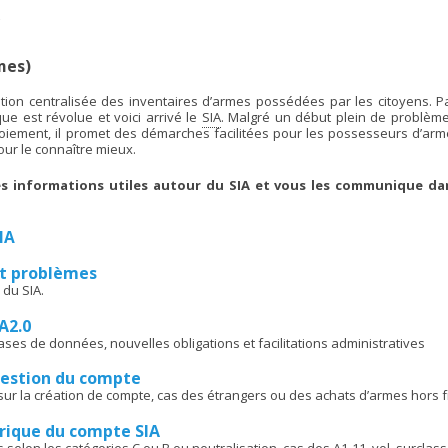
A
mes)
ion centralisée des inventaires d’armes possédées par les citoyens. Pa
que est révolue et voici arrivé le
SIA
. Malgré un début plein de problème
loiement, il promet des démarches facilitées pour les possesseurs d’arm
ur le connaître mieux.
es informations utiles autour du SIA et vous les communique da
IA
et problèmes
 du SIA.
A2.0
ses de données, nouvelles obligations et facilitations administratives
gestion du compte
 sur la création de compte, cas des étrangers ou des achats d’armes hors f
érique du compte SIA
 selon les catégories C ou B ou neutralisation, cas des A1-11, vol, surcla