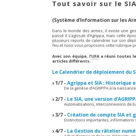
Tout savoir sur le SI
(Système d’Information sur les Ar
Dans le monde des armes, il existe une gest
passé il s’agissait d’Agrippa, mais cette épo
plusieurs reports de calendrier sur son dép
feu et nous vous proposons cette rubrique po
Avec son équipe, l’
UFA
a réuni toutes l
articles différents.
Le Calendrier de déploiement du S
1/7 -
Agrippa et SIA : Historique 
De la genèse d’AGRIPPA à la naissance
2/7 -
Le SIA, une version d’AGRIPP
Automatisations, interconnexions de ba
3/7 -
Création de compte SIA et 
Distinctions importantes, informations
4/7 -
La Gestion du râtelier num
Achat d’armes et de leurs éléments, cas