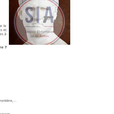
r le
s et
es à
ns 7
rontière, …
ssement, …