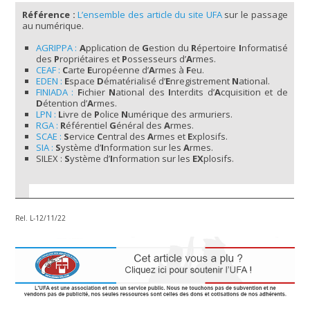
Référence :
L’ensemble des article du site UFA
sur le passage
au numérique.
AGRIPPA :
A
pplication de
G
estion du
R
épertoire
I
nformatisé
des
P
ropriétaires et
P
ossesseurs d’
A
rmes.
CEAF :
C
arte
E
uropéenne d’
A
rmes à
F
eu.
EDEN :
E
space
D
ématérialisé d’
E
nregistrement
N
ational.
FINIADA :
F
ichier
N
ational des
I
nterdits d’
A
cquisition et de
D
étention d’
A
rmes.
LPN :
L
ivre de
P
olice
N
umérique des armuriers.
RGA :
R
éférentiel
G
énéral des
A
rmes.
SCAE :
S
ervice
C
entral des
A
rmes et
E
xplosifs.
SIA :
S
ystème d’
I
nformation sur les
A
rmes.
SILEX :
S
ystème d’
I
nformation sur les
EX
plosifs.
Rel. L-12/11/22