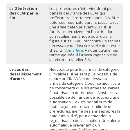
La Génération
Les préfectures n’interviendront plus
des CEAF par le
dans la délivrance des CEAF qui
SIA
s’effectuera directement par le SIA. Si le
détenteur souhaite partir chasser avec
une arme détenue avant 2011, il lui
faudra impérativement l’inscrire dans
son râtelier numérique pour qu’elle
figure sur sa CEAF. Par contre il n’est pas
nécessaire de l’inscrire si elle doit rester
chez lui.
Voir article.
A noter qu’une fois
l’arme ajoutée, il lui sera impossible de
la retirer du râtelier SIA.
Le cas des
Nouveauté pour les armes de catégorie
dessaisissement
B invalides : il ne sera plus possible de
d’armes
mettre au FINIADA et de dessaisir les
armes de catégorie C pour ce motif, cela
ne concernera que les armes soumises
à autorisation dorénavant. Ainsi, il sera
possible de demander de nouveau une
autorisation. Il existe par ailleurs de
toute façon une certaine latitude des
préfectures, même des années après la
date d’invalidité, pour demander la
régularisation de la situation. Une alerte
automatique prévenant d’un
renouvellement à effectuer sera