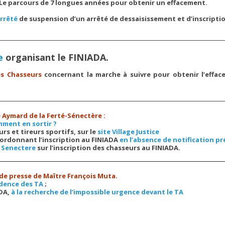
Le parcours de 7 longues années pour obtenir un effacement.
rrêté
de suspension d’un arrêté de dessaisissement et d’inscripti
e
organisant le FINIADA.
es Chasseurs
concernant la marche à suivre pour obtenir l’effa
e Aymard de la Ferté-Sénectère :
mment en sortir ?
rs et tireurs sportifs, sur le
site Village Justice
 ordonnant l’inscription au FINIADA
en l’absence de notification pr
é Senectere
sur l’inscription des chasseurs au FINIADA.
s de presse de Maître François Muta.
udence des TA
;
ADA,
à la recherche de l’impossible urgence devant le TA