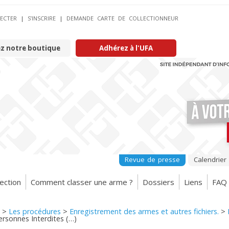
ECTER
|
S’INSCRIRE
|
DEMANDE CARTE DE COLLECTIONNEUR
ez notre boutique
Adhérez à l'UFA
Revue de presse
Calendrier
ection
Comment classer une arme ?
Dossiers
Liens
FAQ
>
Les procédures
>
Enregistrement des armes et autres fichiers.
>
personnes Interdites (…)