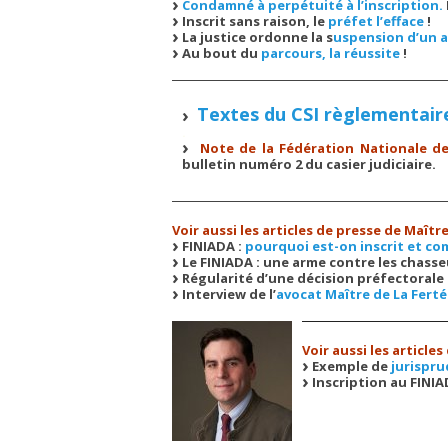
Condamné à perpétuité à l’inscription.
Inscrit sans raison, le
préfet l’efface
!
La justice ordonne la s
uspension d’un a
Au bout du
parcours, la réussite
!
Textes du CSI règlementair
.
Note de la Fédération Nationale d
bulletin numéro 2 du casier judiciaire.
Voir aussi les articles de presse de Maîtr
FINIADA :
pourquoi est-on inscrit et co
Le FINIADA : une arme contre les chasseu
Régularité d’une décision préfectorale
Interview de l’
avocat Maître de La Fert
Voir aussi les article
Exemple de
jurispr
Inscription au FINI