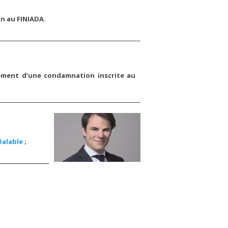
on au FINIADA.
cement d’une condamnation inscrite au
éalable
;