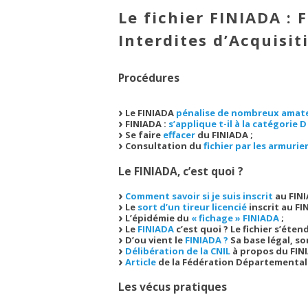
Le fichier FINIADA : 
Interdites d’Acquisit
Procédures
Le FINIADA
pénalise de nombreux amat
FINIADA :
s’applique t-il à la catégorie D
Se faire
effacer
du FINIADA ;
Consultation du
fichier par les armurie
Le FINIADA, c’est quoi ?
Comment savoir si je suis inscrit
au FINI
Le
sort d’un tireur licencié
inscrit au FI
L’épidémie du
« fichage » FINIADA
;
Le
FINIADA
c’est quoi ? Le fichier s’éten
D’ou vient le
FINIADA ?
Sa base légal, s
Délibération de la CNIL
à propos du FINI
Article
de la Fédération Départementale
Les vécus pratiques