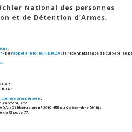
Fichier National des personnes
ion et de Détention d’Armes.
eurs.
 ?
- Du
rappel à la loi au FINIADA :
la reconnaissance de culpabilité pe
rs
;
ADA ?
NIADA ;
d
comme une pieuvre
;
on contenu etc…
ADA. (Délibération n° 2010-455 du 9 décembre 2010) ;
 de Chasse 77.