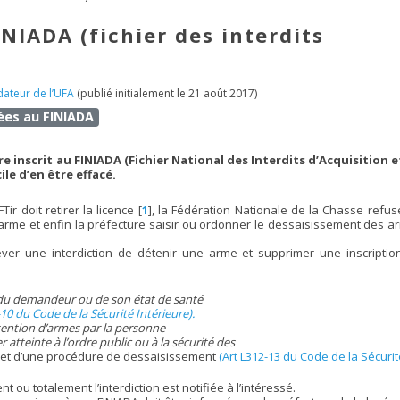
INIADA (fichier des interdits
ateur de l’UFA
(publié initialement le 21 août 2017)
iées au FINIADA
 inscrit au FINIADA (Fichier National des Interdits d’Acquisition e
ile d’en être effacé.
Tir doit retirer la licence
[
1
]
, la Fédération Nationale de la Chasse refus
 arme et enfin la préfecture saisir ou ordonner le dessaisissement des 
ever une interdiction de détenir une arme et supprimer une inscriptio
du demandeur ou de son état de santé
10 du Code de la Sécurité Intérieure).
détention d’armes par la personne
 atteinte à l’ordre public ou à la sécurité des
’objet d’une procédure de dessaisissement
(Art L312-13 du Code de la Sécurité
t ou totalement l’interdiction est notifiée à l’intéressé.