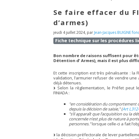
Se faire effacer du F
d’armes)
jeudi 4 juillet 2024
,
par
Jean-Jacques BUIGNE fond
Fiche technique sur les procédures l
Bon nombre de raisons suffisent pour être
Détention d’ Armes), mais il est plus diffic
Et cette inscription est très pénalisante : la FF
validation, l’armurier refuser de vendre une
déjà détenues.
Selon la règlementation, le Préfet peut l
FINIADA :
"en considération du comportement 
depuis la décision de saisie," (
Art L312-
"s’il apparaît que l’acquisition ou la 
concernée n’est plus de nature à porter
personnes."
lorsque celle-ci a fait l
la décision préfectorale de lever partiellemen