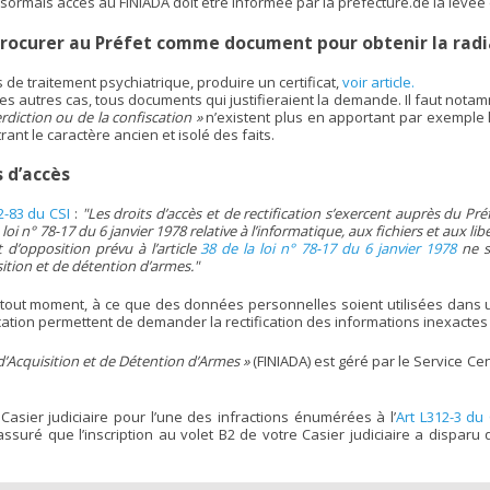
rmais accès au FINIADA doit être informée par la préfecture.de la levée d
rocurer au Préfet comme document pour obtenir la radi
 de traitement psychiatrique, produire un certificat,
voir article.
es autres cas, tous documents qui justifieraient la demande. Il faut not
erdiction ou de la confiscation »
n’existent plus en apportant par exemple 
ant le caractère ancien et isolé des faits.
s d’accès
2-83 du CSI
:
"Les droits d’accès et de rectification s’exercent auprès du Pré
 loi n° 78-17 du 6 janvier 1978 relative à l’informatique, aux fichiers et aux lib
t d’opposition prévu à l’article
38 de la loi n° 78-17 du 6 janvier 1978
ne s’
sition et de détention d’armes."
 tout moment, à ce que des données personnelles soient utilisées dans un 
tification permettent de demander la rectification des informations inexacte
 d’Acquisition et de Détention d’Armes »
(FINIADA) est géré par le Service Ce
Casier judiciaire pour l’une des infractions énumérées à l’
Art L312-3 du 
ssuré que l’inscription au volet B2 de votre Casier judiciaire a dispa