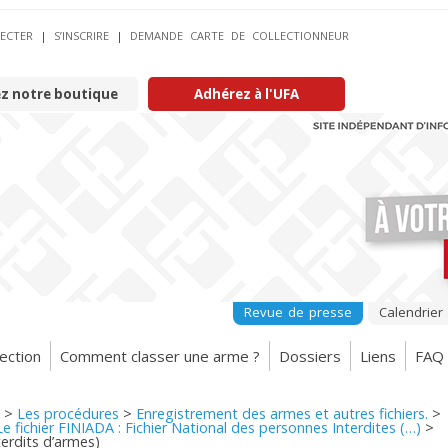
ECTER
|
S’INSCRIRE
|
DEMANDE CARTE DE COLLECTIONNEUR
ez notre boutique
Adhérez à l'UFA
Revue de presse
Calendrier
ection
Comment classer une arme ?
Dossiers
Liens
FAQ
>
Les procédures
>
Enregistrement des armes et autres fichiers.
>
Le fichier FINIADA : Fichier National des personnes Interdites (…)
>
terdits d’armes)