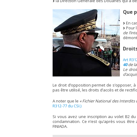
la Direction Générale des Douanes qui a déso
Que p
En cas
Pour l
de l’int
démontr
Droit
Art R31
40
de la
Le droi
d’acqui
Le droit d’opposition permet de s’opposer, à
pas être utilisé, les droits d’accès et de rec
A noter que le
« Fichier National des Interdits
R312-77 du CSI.)
Si vous avez une inscription au volet B2 du 
condamnation. Ce n’est qu’après vous être a
FINIADA.