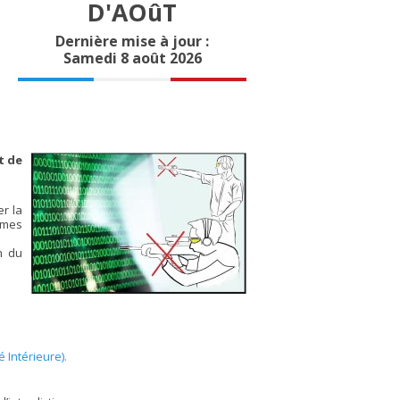
D'AOûT
Dernière mise à jour :
Samedi 8 août 2026
t de
er la
armes
n du
 Intérieure).