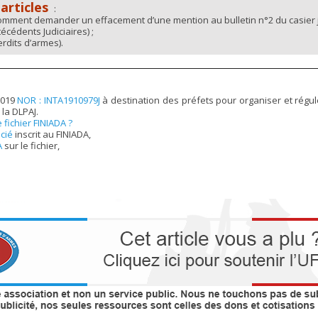
 articles
:
 Comment demander un effacement d’une mention au bulletin n°2 du casier ju
cédents Judiciaires) ;
erdits d’armes).
 2019
NOR : INTA1910979J
à destination des préfets pour organiser et régul
la DLPAJ.
e fichier FINIADA ?
ncié
inscrit au FINIADA,
A
sur le fichier,