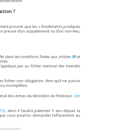
’interdiction
ation ?
amment prouver que les
« fondements juridiques
la preuve d’un acquittement ou d’un non-lieu,
fet dans les conditions fixées aux articles
39
et
ertés.
applique pas au fichier national des interdits
fichier non obligatoire. Bien qu’il ne puisse
s ou incomplètes.
ntral des Armes du Ministère de l’Intérieur.
(Art
CSI
, alors il faudra patienter 5 ans depuis la
ru que vous pourrez demander l’effacement au