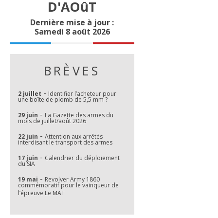
D'AOûT
Dernière mise à jour :
Samedi 8 août 2026
BRÈVES
-
2 juillet
Identifier l’acheteur pour
une boîte de plomb de 5,5 mm ?
-
29 juin
La Gazette des armes du
mois de juillet/août 2026
-
22 juin
Attention aux arrêtés
interdisant le transport des armes
-
17 juin
Calendrier du déploiement
du SIA
-
19 mai
Revolver Army 1860
commémoratif pour le vainqueur de
l’épreuve Le MAT