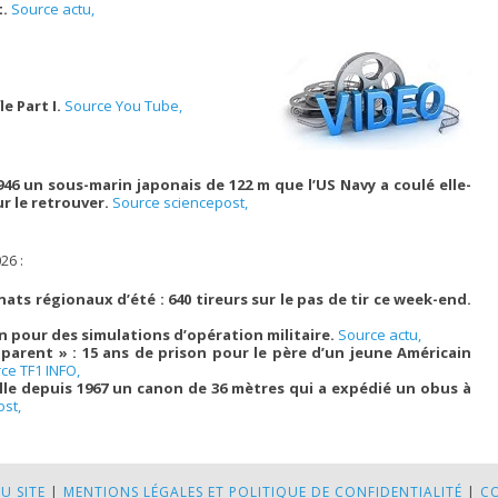
t.
Source actu,
e Part I.
Source You Tube,
46 un sous-marin japonais de 122 m que l’US Navy a coulé elle-
ur le retrouver.
Source sciencepost,
26 :
ts régionaux d’été : 640 tireurs sur le pas de tir ce week-end.
in pour des simulations d’opération militaire.
Source actu,
parent » : 15 ans de prison pour le père d’un jeune Américain
ce TF1 INFO,
lle depuis 1967 un canon de 36 mètres qui a expédié un obus à
st,
U SITE
|
MENTIONS LÉGALES ET POLITIQUE DE CONFIDENTIALITÉ
|
C