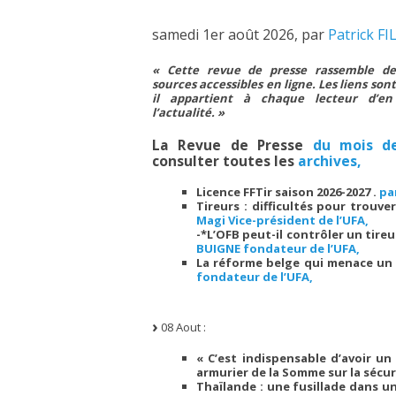
samedi 1er août 2026
,
par
Patrick FI
« Cette revue de presse rassemble de
sources accessibles en ligne. Les liens sont
il appartient à chaque lecteur d’en 
l’actualité. »
La Revue de Presse
du mois de
consulter toutes les
archives,
Licence FFTir saison 2026-2027 .
pa
Tireurs : difficultés pour trouv
Magi Vice-président de l’UFA,
-*
L’OFB peut-il contrôler un tire
BUIGNE fondateur de l’UFA,
La réforme belge qui menace un s
fondateur de l’UFA,
08 Aout :
« C’est indispensable d’avoir un 
armurier de la Somme sur la sécu
Thaïlande : une fusillade dans un