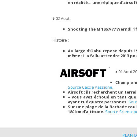
en réalité… une réplique d’airsof
02 Aout :
Shooting the M 1867/77 Werndl rifl
Histoire :
Au large d’Oahu repose depuis 19
même : il a fallu attendre 2013 po
01 Aout 20
Championna
Source Caccia Passione,
Airsoft : ils recherchent un terra
« Vous avez échoué en tant que 
ayant tué quatre personnes.
Sour
Sur une plage de la Barbade roui
180 km d’altitude.
Source Sciencepo
PLAN D