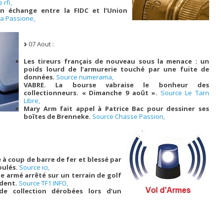
 rfi,
un échange entre la FIDC et l’Union
ia Passione,
07 Aout :
Les tireurs français de nouveau sous la menace : un
poids lourd de l’armurerie touché par une fuite de
données.
Source numerama,
VABRE. La bourse vabraise le bonheur des
collectionneurs. « Dimanche 9 août ».
Source Le Tarn
Libre,
Mary Arm fait appel à Patrice Bac pour dessiner ses
boîtes de Brenneke.
Source Chasse Passion,
à coup de barre de fer et blessé par
oulés.
Source ici,
e armé arrêté sur un terrain de golf
ident.
Source TF1 INFO,
e collection dérobées lors d’un