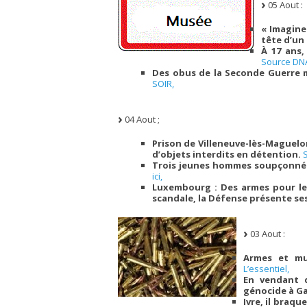
05 Aout :
« Imagine
tête d’un
À 17 ans,
Source DN
Des obus de la Seconde Guerre m
SOIR,
04 Aout ;
Prison de Villeneuve-lès-Maguelo
d’objets interdits en détention.
Trois jeunes hommes soupçonnés
ici,
Luxembourg : Des armes pour les
scandale, la Défense présente se
03 Aout :
Armes et mu
L’essentiel,
En vendant d
génocide à Ga
Ivre, il braqu