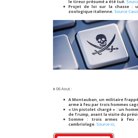
le tireur présumé a été tué.
Source
Projet de loi sur la chasse : 
zoologique italienne.
Source Cacc
06 Aout :
A Montauban, un militaire frappé 
arme à feu par trois hommes cag
« Un pistolet chargé » : un homm
de Trump, avant la visite du prés
Somme : trois armes à feu d
cambriolage.
Source ici,