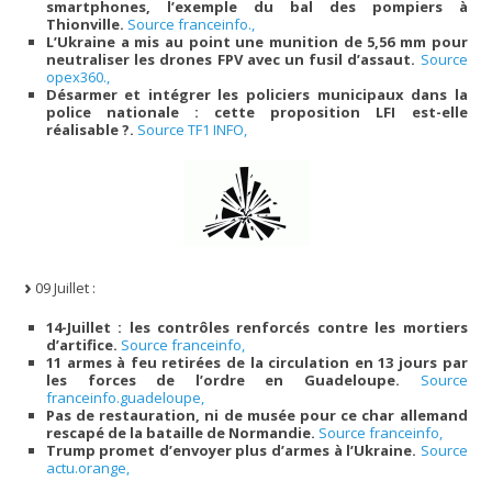
smartphones, l’exemple du bal des pompiers à
Thionville.
Source franceinfo.,
L’Ukraine a mis au point une munition de 5,56 mm pour
neutraliser les drones FPV avec un fusil d’assaut.
Source
opex360.,
Désarmer et intégrer les policiers municipaux dans la
police nationale : cette proposition LFI est-elle
réalisable ?.
Source TF1 INFO,
09 Juillet :
14-Juillet : les contrôles renforcés contre les mortiers
d’artifice.
Source franceinfo,
11 armes à feu retirées de la circulation en 13 jours par
les forces de l’ordre en Guadeloupe.
Source
franceinfo.guadeloupe,
Pas de restauration, ni de musée pour ce char allemand
rescapé de la bataille de Normandie.
Source franceinfo,
Trump promet d’envoyer plus d’armes à l’Ukraine.
Source
actu.orange,