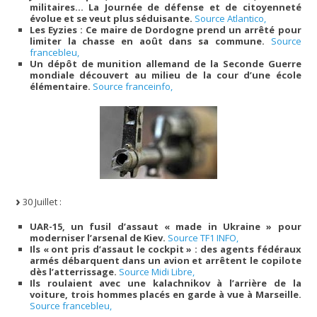
militaires… La Journée de défense et de citoyenneté
évolue et se veut plus séduisante.
Source Atlantico,
Les Eyzies : Ce maire de Dordogne prend un arrêté pour
limiter la chasse en août dans sa commune.
Source
francebleu,
Un dépôt de munition allemand de la Seconde Guerre
mondiale découvert au milieu de la cour d’une école
élémentaire.
Source franceinfo,
30 Juillet :
UAR-15, un fusil d’assaut « made in Ukraine » pour
moderniser l’arsenal de Kiev.
Source TF1 INFO,
Ils « ont pris d’assaut le cockpit » : des agents fédéraux
armés débarquent dans un avion et arrêtent le copilote
dès l’atterrissage.
Source Midi Libre,
Ils roulaient avec une kalachnikov à l’arrière de la
voiture, trois hommes placés en garde à vue à Marseille.
Source francebleu,