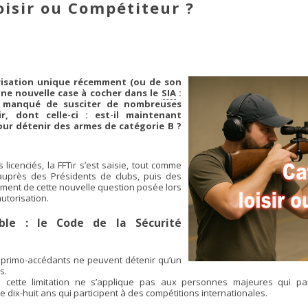
oisir ou Compétiteur ?
risation unique récemment (ou de son
ne nouvelle case à cocher dans le
SIA
:
s manqué de susciter de nombreuses
ir, dont celle-ci : est-il maintenant
our détenir des armes de catégorie B ?
icenciés, la FFTir s’est saisie, tout comme
auprès des Présidents de clubs, puis des
mment de cette nouvelle question posée lors
utorisation.
ble : le Code de la Sécurité
 primo-accédants ne peuvent détenir qu’un
s.
cette limitation ne s’applique pas aux personnes majeures qui par
 dix-huit ans qui participent à des compétitions internationales.