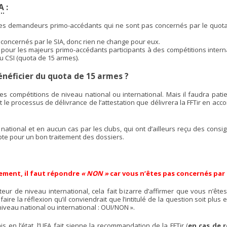
A
:
IA, les demandeurs primo-accédants qui ne sont pas concernés par le quot
 concernés par le SIA, donc rien ne change pour eux.
 pour les majeurs primo-accédants participants à des compétitions intern
u CSI (quota de 15 armes).
bénéficier du quota de 15 armes ?
à des compétitions de niveau national ou international. Mais il faudra pa
et le processus de délivrance de l’attestation que délivrera la FFTir en acc
ational et en aucun cas par les clubs, qui ont d’ailleurs reçu des consi
te pour un bon traitement des dossiers.
ement, il faut répondre
« NON »
car vous n’êtes pas concernés par
r de niveau international, cela fait bizarre d’affirmer que vous n’êtes
re la réflexion qu’il conviendrait que l’intitulé de la question soit plus e
niveau national ou international : OUI/NON ».
en l’état, l’UFA fait sienne la recommandation de la FFTir (
en cas de 