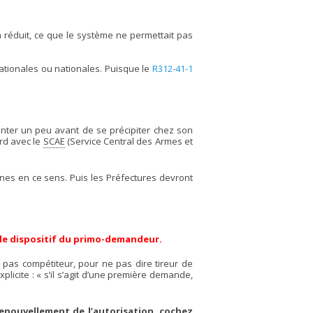
a réduit, ce que le système ne permettait pas
ationales ou nationales. Puisque le
R312-41-1
tienter un peu avant de se précipiter chez son
ord avec le
SCAE
(Service Central des Armes et
gnes en ce sens. Puis les Préfectures devront
 le dispositif du primo-demandeur.
 pas compétiteur, pour ne pas dire tireur de
xplicite : « s’il s’agit d’une première demande,
renouvellement de l’autorisation, cochez