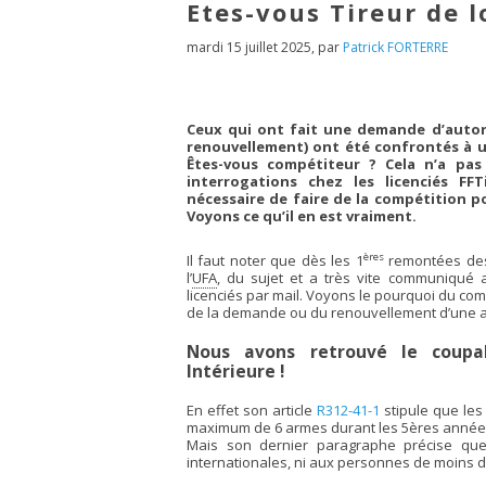
Etes-vous Tireur de l
mardi 15 juillet 2025
,
par
Patrick FORTERRE
Ceux qui ont fait une demande d’auto
renouvellement) ont été confrontés à u
Êtes-vous compétiteur ? Cela n’a pa
interrogations chez les licenciés FFT
nécessaire de faire de la compétition p
Voyons ce qu’il en est vraiment.
ères
Il faut noter que dès les 1
remontées des l
l’
UFA
, du sujet et a très vite communiqué 
licenciés par mail. Voyons le pourquoi du co
de la demande ou du renouvellement d’une a
Nous avons retrouvé le coupa
Intérieure !
En effet son article
R312-41-1
stipule que les
maximum de 6 armes durant les 5
ères année
Mais son dernier paragraphe précise que 
internationales, ni aux personnes de moins de