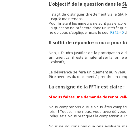
L’objectif de la question dans le
SI
Il s’agit de distinguer directement via le S
jusqu’à maintenant.
Pour l’instant les mineurs ne sont pas encore
La question ne présente donc un intérêt que
ne doit pas s’appliquer mais le seul
R312-40
d
Il suffit de répondre « oui » pour 
Non, il faudra justifier de la participation 
armurier, car il reste à matérialiser la forme 
Explosifs).
La délivrance se fera uniquement au niveau n
être averties du document à prendre en comp
La consigne de la FFTir est claire :
Si vous faites une demande de renouvell
Nous comprenons que si vous êtes compétiteu
loisir ! Tout comme nous, vous avez dû vous fai
indiquez si vous pratiquez la compétition au 
Nous ne doutons pas que cela évoluera, mais 