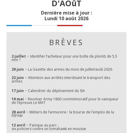
D'AOûT
Dernière mise à jour :
Lundi 10 août 2026
BRÈVES
-
2 juillet
Identifier l’acheteur pour une boîte de plomb de 5,5
mm ?
-
29 juin
La Gazette des armes du mois de juillet/août 2026
-
22 juin
Attention aux arrêtés interdisant le transport des
armes
-
17 juin
Calendrier du déploiement du SIA
-
19 mai
Revolver Army 1860 commémoratif pour le vainqueur
de l’épreuve Le MAT
-
28 avril
Métiers de l’armurerie : la bourse de l’emploi de la
FEPAM
-
12 avril
Panique au parc :
six policiers contre un tomahawk en mousse