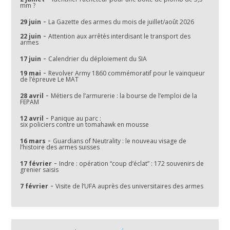
mm ?
-
29 juin
La Gazette des armes du mois de juillet/août 2026
-
22 juin
Attention aux arrêtés interdisant le transport des
armes
-
17 juin
Calendrier du déploiement du SIA
-
19 mai
Revolver Army 1860 commémoratif pour le vainqueur
de l’épreuve Le MAT
-
28 avril
Métiers de l’armurerie : la bourse de l’emploi de la
FEPAM
-
12 avril
Panique au parc :
six policiers contre un tomahawk en mousse
-
16 mars
Guardians of Neutrality : le nouveau visage de
l’histoire des armes suisses
-
17 février
Indre : opération “coup d’éclat” : 172 souvenirs de
grenier saisis
-
7 février
Visite de l’UFA auprès des universitaires des armes