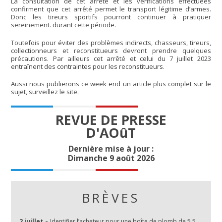
La consultation de cet arrêté et les vérifications effectuées
confirment que cet arrêté permet le transport légitime d’armes.
Donc les tireurs sportifs pourront continuer à pratiquer
sereinement. durant cette période.
Toutefois pour éviter des problèmes indirects, chasseurs, tireurs,
collectionneurs et reconstitueurs devront prendre quelques
précautions. Par ailleurs cet arrêté et celui du 7 juillet 2023
entraînent des contraintes pour les reconstitueurs.
Aussi nous publierons ce week end un article plus complet sur le
sujet, surveillez le site.
REVUE DE PRESSE
D'AOûT
Dernière mise à jour :
Dimanche 9 août 2026
BRÈVES
-
2 juillet
Identifier l’acheteur pour une boîte de plomb de 5,5