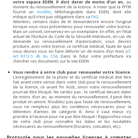
votre espace EDEN.
Il doit dater de moins d’un an,
au
moment du renouvellement de la licence. A noter que la FFTIR
fournit un
modèle
, téléchargeable dans EDEN, dont elle
indique qu’il n’est pas obligatoire dans sa
FAQ
.
Attention, certains clubs de tir demanderont encore l’original
lorsque vous vous présenterez pour renouveler votre licence.
Mais un conseil, conservez-en un exemplaire. En effet, en l’état
actuel de l’écriture du Code de la Sécurité Intérieure, en cas de
demande ou renouvellement d’autorisation, vous devrez
produire, avec votre licence, ce certificat médical, faute de quoi
vous devrez vous en faire délivrer un de moins d’un mois (
cf.
Art R312-5 4b du CSI
). Dans le futur votre préfecture ira
chercher ces documents sur le site EDEN.
Vous rendre à votre club pour renouveler votre licence.
L’enregistrement de la photo et du certificat médical doit être
fait avant votre venue dans votre club pour le renouvellement
de la licence, ce avant fin Août, sinon votre renouvellement
pourrait être bloqué. Ne tardez pas ; le certificat devant dater
de moins d’un an, au moment du renouvellement, il peut être
produit en amont. N’oubliez pas que faute de renouvellement,
vous ne remplirez plus les conditions nécessaires pour la
détention d’armes de catégorie B. Ainsi il vaut mieux s’y
prendre à l’avance pour ne pas être bloqué ! Rapprochez-vous
de votre club pour connaître les dates et les modalités
nécessaires au renouvellement (horaires, cotisation, etc.).
Protocole pour les nouvelles licences à compter