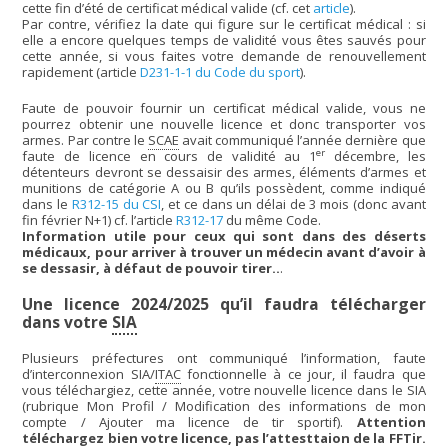
cette fin d’été de certificat médical valide (cf. cet
article
).
Par contre, vérifiez la date qui figure sur le certificat médical : si
elle a encore quelques temps de validité vous êtes sauvés pour
cette année, si vous faites votre demande de renouvellement
rapidement (article
D231-1-1 du Code du sport
).
Faute de pouvoir fournir un certificat médical valide, vous ne
pourrez obtenir une nouvelle licence et donc transporter vos
armes. Par contre le
SCAE
avait communiqué l’année dernière que
er
faute de licence en cours de validité au 1
décembre, les
détenteurs devront se dessaisir des armes, éléments d’armes et
munitions de catégorie A ou B qu’ils possèdent, comme indiqué
dans le
R312-15 du CSI
, et ce dans un délai de 3 mois (donc avant
fin février N+1) cf. l’article
R312-17
du même Code.
Information utile pour ceux qui sont dans des déserts
médicaux, pour arriver à trouver un médecin avant d’avoir à
se dessasir, à défaut de pouvoir tirer..
.
Une licence 2024/2025 qu’il faudra télécharger
dans votre
SIA
Plusieurs préfectures ont communiqué l’information, faute
d’interconnexion SIA/
ITAC
fonctionnelle à ce jour, il faudra que
vous téléchargiez, cette année, votre nouvelle licence dans le SIA
(rubrique Mon Profil / Modification des informations de mon
compte / Ajouter ma licence de tir sportif).
Attention
téléchargez bien votre licence, pas l’attesttaion de la FFTir.