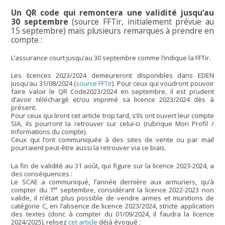
Un QR code qui remontera une validité jusqu’au
30 septembre
(source FFTir, initialement prévue au
15 septembre) mais plusieurs remarques à prendre en
compte :
L’assurance court jusqu’au 30 septembre comme l’indique la FFTir.
Les licences 2023/2024 demeureront disponibles dans EDEN
jusqu’au 31/08/2024 (
source FFTir
). Pour ceux qui voudront pouvoir
faire valoir le QR Code2023/2024 en septembre, il est prudent
d’avoir téléchargé et/ou imprimé sa licence 2023/2024 dès à
présent.
Pour ceux qui liront cet article trop tard, s’ils ont ouvert leur compte
SIA, ils pourront la retrouver sur celui-ci (rubrique Mon Profil /
Informations du compte).
Ceux qui l’ont communiquée à des sites de vente ou par mail
pourraient peut-être aussi la retrouver via ce biais.
La fin de validité au 31 août, qui figure sur la licence 2023-2024, a
des conséquences :
Le SCAE a communiqué, l’année dernière aux armuriers, qu’à
er
compter du 1
septembre, considérant la licence 2022-2023 non
valide, il n’était plus possible de vendre armes et munitions de
catégorie C, en l’absence de licence 2023/2024, stricte application
des textes (donc à compter du 01/09/2024, il faudra la licence
2024/2025), relisez
cet article
déjà évoqué ;