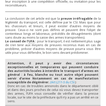
leur inscription à une compétition officielle, ou invitation pour les
reconstitueurs.
La conclusion de cet article est que la
preuve irréfragable
de la
légitimité du transport, est celle définie par le CSI. Mais que pour
les chasseurs et tireurs, il peut exister d’autres moyens de
preuve. Ceux-ci ne sont pas définis et peuvent être l’objet de
contentieux longs et laborieux, précédés de désagréments (dont
sans doute au moins la saisie des armes transportées).
Le conseil de l’
UFA
:
pour le transport, il est nettement plus sage
de s’en tenir aux moyens de preuves reconnus mais en cas de
problème, prévoir d’autres moyens de preuve pourra vous être
utile pour vous défendre, le bon sens devant prédominer.
Attention, il peut y avoir des circonstances
exceptionnelles et temporaires qui peuvent conduire
des autorités locales à interdire le transport d’armes en
général : à feu, blanche ou tout autre objet pouvant
servir d’arme Notamment en cas de manifestation
susceptible de dégénérer.
(Art L211-3 du CSI.
)
Donc en cas de troubles annoncés dans le département ciblé
et dans des jours proches de celui où vous devez transporter
des armes, l’UFA vous conseille de vérifier dans la presse
locale, sur le site de la préfecture qu’il n’y a pas un arrêté en ce
sens.