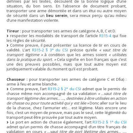
définies par les textes, découlent de la bonne logique d’une
situation, du bon sens. En l’absence de document probant,
transporter une arme démontée et dans un étui ou autre moyen
de sécurité dans un
lieu serein
, sera mieux perçu qu’au milieu
d’une manifestation violente.
Tireur :
pour transporter ses armes de catégorie A, B, C et D.
respecter les modalités de transport de l’article
R315-4
qui fixe
les règles de sécurité.
Comme preuve, il peut présenter sa licence de tir en cours de
validité. L’art
R315-2 § 3° du CSI
précise qu’elle
« vaut titre de
transport légitime »
à condition que les armes soient
« utilisées
dans la pratique du sport. »
Cela signifie en bon français que c’est
une des preuves possibles, mais que tout autre moyen est
juridiquement valable du moment qu’il est probant.
Chasseur :
pour transporter ses armes de catégorie C et D§a) :
arme à feu et arme blanche.
Comme preuve, l’art
R315-2 § 2° du CSI
admet que le permis de
chasse même non accompagné de sa validation
« …vaut titre de
transport légitime des armes… …, destinées à être utilisées en action
de chasse ou pour toute activité qui y est liée »
Donc aller sur le lieu
de la chasse, chez l’armurier etc… est légitime. Mais encore une
fois, c’est un moyen de preuve, mais pas le seul, cette légitimité du
transport peut être prouvée par tout autre moyen.
Le port en action de chasse également, l’art
R315-2 § 1° du CSI
admet qu’un permis de chasse accompagné d’un titre français de
validation en cours
« …vaut titre de port légitime des armes… …,