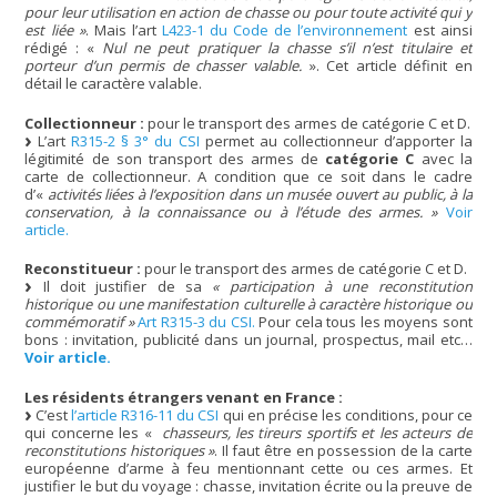
pour leur utilisation en action de chasse ou pour toute activité qui y
est liée »
. Mais l’art
L423-1 du Code de l’environnement
est ainsi
rédigé : «
Nul ne peut pratiquer la chasse s’il n’est titulaire et
porteur d’un permis de chasser valable.
». Cet article définit en
détail le caractère valable.
Collectionneur :
pour le transport des armes de catégorie C et D.
L’art
R315-2 § 3° du CSI
permet au collectionneur d’apporter la
légitimité de son transport des armes de
catégorie C
avec la
carte de collectionneur. A condition que ce soit dans le cadre
d’«
activités liées à l’exposition dans un musée ouvert au public, à la
conservation, à la connaissance ou à l’étude des armes. »
Voir
article.
Reconstitueur :
pour le transport des armes de catégorie C et D.
Il doit justifier de sa
« participation à une reconstitution
historique ou une manifestation culturelle à caractère historique ou
commémoratif »
Art R315-3 du CSI.
Pour cela tous les moyens sont
bons : invitation, publicité dans un journal, prospectus, mail etc…
Voir article.
Les résidents étrangers venant en France :
C’est
l’article R316-11 du CSI
qui en précise les conditions, pour ce
qui concerne les «
chasseurs, les tireurs sportifs et les acteurs de
reconstitutions historiques »
. Il faut être en possession de la carte
européenne d’arme à feu mentionnant cette ou ces armes. Et
justifier le but du voyage : chasse, invitation écrite ou la preuve de