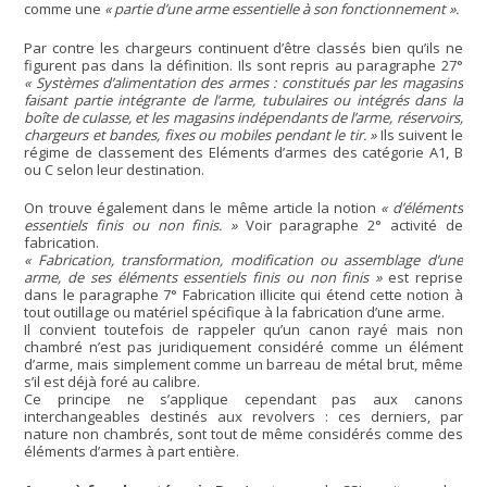
comme une
« partie d’une arme essentielle à son fonctionnement ».
Par contre les chargeurs continuent d’être classés bien qu’ils ne
figurent pas dans la définition. Ils sont repris au paragraphe 27°
« Systèmes d’alimentation des armes : constitués par les magasins
faisant partie intégrante de l’arme, tubulaires ou intégrés dans la
boîte de culasse, et les magasins indépendants de l’arme, réservoirs,
chargeurs et bandes, fixes ou mobiles pendant le tir. »
Ils suivent le
régime de classement des Eléments d’armes des catégorie A1, B
ou C selon leur destination.
On trouve également dans le même article la notion
« d’éléments
essentiels finis ou non finis. »
Voir paragraphe 2° activité de
fabrication.
« Fabrication, transformation, modification ou assemblage d’une
arme, de ses éléments essentiels finis ou non finis »
est reprise
dans le paragraphe 7° Fabrication illicite qui étend cette notion à
tout outillage ou matériel spécifique à la fabrication d’une arme.
Il convient toutefois de rappeler qu’un canon rayé mais non
chambré n’est pas juridiquement considéré comme un élément
d’arme, mais simplement comme un barreau de métal brut, même
s’il est déjà foré au calibre.
Ce principe ne s’applique cependant pas aux canons
interchangeables destinés aux revolvers : ces derniers, par
nature non chambrés, sont tout de même considérés comme des
éléments d’armes à part entière.