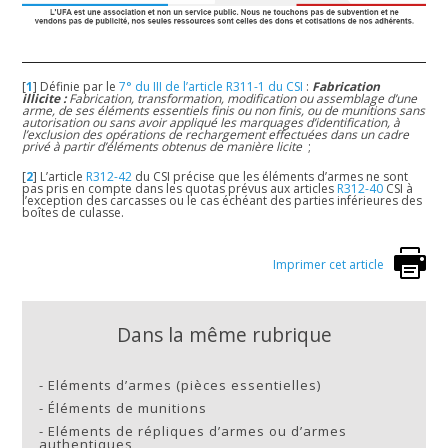
[
1
]
Définie par le
7° du III de l’article R311-1 du CSI
:
Fabrication
illicite :
Fabrication, transformation, modification ou assemblage d’une
arme, de ses éléments essentiels finis ou non finis, ou de munitions sans
autorisation ou sans avoir appliqué les marquages d’identification, à
l’exclusion des opérations de rechargement effectuées dans un cadre
privé à partir d’éléments obtenus de manière licite
;
[
2
]
L’article
R312-42
du CSI précise que les éléments d’armes ne sont
pas pris en compte dans les quotas prévus aux articles
R312-40
CSI à
l’exception des carcasses ou le cas échéant des parties inférieures des
boîtes de culasse.
Imprimer cet article
Dans la même rubrique
-
Eléments d’armes (pièces essentielles)
-
Éléments de munitions
-
Eléments de répliques d’armes ou d’armes
authentiques