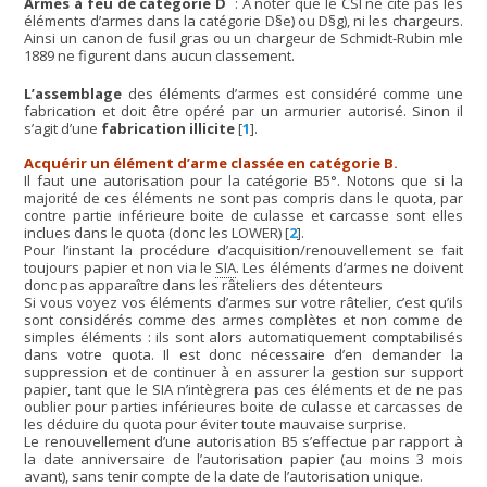
Armes à feu de catégorie D
: A noter que le CSI ne cite pas les
éléments d’armes dans la catégorie D§e) ou D§g), ni les chargeurs.
Ainsi un canon de fusil gras ou un chargeur de Schmidt-Rubin mle
1889 ne figurent dans aucun classement.
L’assemblage
des éléments d’armes est considéré comme une
fabrication et doit être opéré par un armurier autorisé. Sinon il
s’agit d’une
fabrication illicite
[
1
]
.
Acquérir un élément d’arme classée en catégorie B.
Il faut une autorisation pour la catégorie B5°. Notons que si la
majorité de ces éléments ne sont pas compris dans le quota, par
contre partie inférieure boite de culasse et carcasse sont elles
inclues dans le quota (donc les LOWER)
[
2
]
.
Pour l’instant la procédure d’acquisition/renouvellement se fait
toujours papier et non via le
SIA
. Les éléments d’armes ne doivent
donc pas apparaître dans les râteliers des détenteurs
Si vous voyez vos éléments d’armes sur votre râtelier, c’est qu’ils
sont considérés comme des armes complètes et non comme de
simples éléments : ils sont alors automatiquement comptabilisés
dans votre quota. Il est donc nécessaire d’en demander la
suppression et de continuer à en assurer la gestion sur support
papier, tant que le SIA n’intègrera pas ces éléments et de ne pas
oublier pour parties inférieures boite de culasse et carcasses de
les déduire du quota pour éviter toute mauvaise surprise.
Le renouvellement d’une autorisation B5 s’effectue par rapport à
la date anniversaire de l’autorisation papier (au moins 3 mois
avant), sans tenir compte de la date de l’autorisation unique.