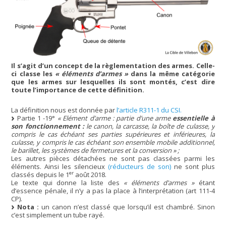
Il s’agit d’un concept de la règlementation des armes. Celle-
ci classe les
« éléments d’armes »
dans la même catégorie
que les armes sur lesquelles ils sont montés, c’est dire
toute l’importance de cette définition.
La définition nous est donnée par
l’article R311-1 du CSI.
Partie 1 -19°
« Elément d’arme : partie d’une arme
essentielle à
son fonctionnement :
le canon, la carcasse, la boîte de culasse, y
compris le cas échéant ses parties supérieures et inférieures, la
culasse, y compris le cas échéant son ensemble mobile additionnel,
le barillet, les systèmes de fermetures et la conversion » ;
Les autres pièces détachées ne sont pas classées parmi les
éléments. Ainsi les silencieux
(réducteurs de son)
ne sont plus
er
classés depuis le 1
août 2018.
Le texte qui donne la liste des
« éléments d’armes »
étant
d’essence pénale, il n’y a pas la place à l’interprétation (art 111-4
CP).
Nota :
un canon n’est classé que lorsqu’il est chambré. Sinon
c’est simplement un tube rayé.