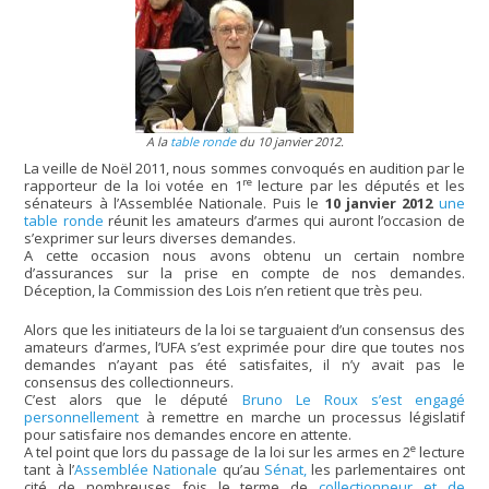
A la
table ronde
du 10 janvier 2012.
La veille de Noël 2011, nous sommes convoqués en audition par le
re
rapporteur de la loi votée en 1
lecture par les députés et les
sénateurs à l’Assemblée Nationale. Puis le
10 janvier 2012
une
table ronde
réunit les amateurs d’armes qui auront l’occasion de
s’exprimer sur leurs diverses demandes.
A cette occasion nous avons obtenu un certain nombre
d’assurances sur la prise en compte de nos demandes.
Déception, la Commission des Lois n’en retient que très peu.
Alors que les initiateurs de la loi se targuaient d’un consensus des
amateurs d’armes, l’UFA s’est exprimée pour dire que toutes nos
demandes n’ayant pas été satisfaites, il n’y avait pas le
consensus des collectionneurs.
C’est alors que le député
Bruno Le Roux s’est engagé
personnellement
à remettre en marche un processus législatif
pour satisfaire nos demandes encore en attente.
e
A tel point que lors du passage de la loi sur les armes en 2
lecture
tant à l’
Assemblée Nationale
qu’au
Sénat,
les parlementaires ont
cité de nombreuses fois le terme de
collectionneur et de