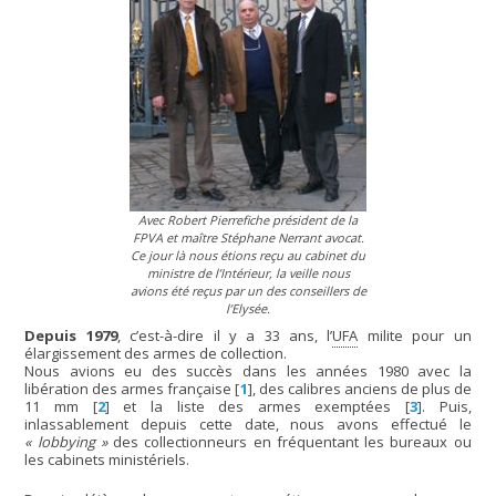
Avec Robert Pierrefiche président de la
FPVA et maître Stéphane Nerrant avocat.
Ce jour là nous étions reçu au cabinet du
ministre de l’Intérieur, la veille nous
avions été reçus par un des conseillers de
l’Elysée.
Depuis 1979
, c’est-à-dire il y a 33 ans, l’
UFA
milite pour un
élargissement des armes de collection.
Nous avions eu des succès dans les années 1980 avec la
libération des armes française
[
1
]
, des calibres anciens de plus de
11 mm
[
2
]
et la liste des armes exemptées
[
3
]
. Puis,
inlassablement depuis cette date, nous avons effectué le
« lobbying »
des collectionneurs en fréquentant les bureaux ou
les cabinets ministériels.