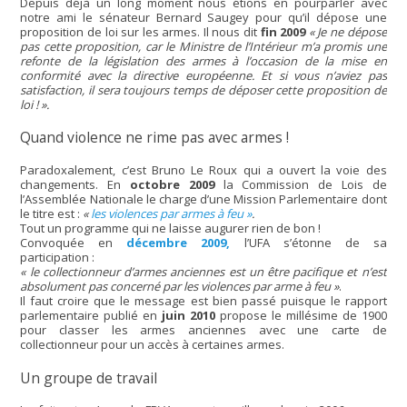
Depuis déjà un long moment nous étions en pourparler avec
notre ami le sénateur Bernard Saugey pour qu’il dépose une
proposition de loi sur les armes. Il nous dit
fin 2009
« Je ne dépose
pas cette proposition, car le Ministre de l’Intérieur m’a promis une
refonte de la législation des armes à l’occasion de la mise en
conformité avec la directive européenne. Et si vous n’aviez pas
satisfaction, il sera toujours temps de déposer cette proposition de
loi ! ».
Quand violence ne rime pas avec armes !
Paradoxalement, c’est Bruno Le Roux qui a ouvert la voie des
changements. En
octobre 2009
la Commission de Lois de
l’Assemblée Nationale le charge d’une Mission Parlementaire dont
le titre est :
«
les violences par armes à feu »
.
Tout un programme qui ne laisse augurer rien de bon !
Convoquée en
décembre 2009,
l’UFA s’étonne de sa
participation :
« le collectionneur d’armes anciennes est un être pacifique et n’est
absolument pas concerné par les violences par arme à feu »
.
Il faut croire que le message est bien passé puisque le rapport
parlementaire publié en
juin 2010
propose le millésime de 1900
pour classer les armes anciennes avec une carte de
collectionneur pour un accès à certaines armes.
Un groupe de travail