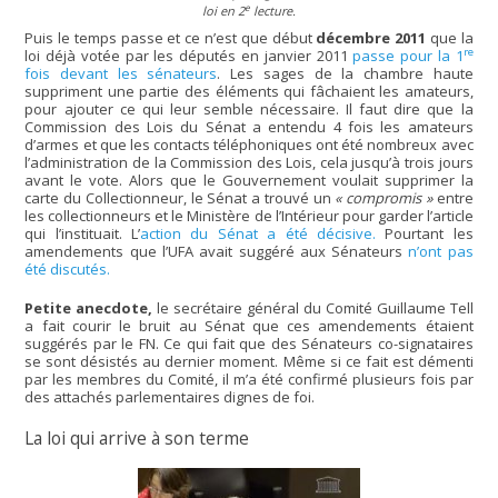
e
loi en 2
lecture.
Puis le temps passe et ce n’est que début
décembre 2011
que la
re
loi déjà votée par les députés en janvier 2011
passe pour la 1
fois devant les sénateurs
. Les sages de la chambre haute
suppriment une partie des éléments qui fâchaient les amateurs,
pour ajouter ce qui leur semble nécessaire. Il faut dire que la
Commission des Lois du Sénat a entendu 4 fois les amateurs
d’armes et que les contacts téléphoniques ont été nombreux avec
l’administration de la Commission des Lois, cela jusqu’à trois jours
avant le vote. Alors que le Gouvernement voulait supprimer la
carte du Collectionneur, le Sénat a trouvé un
« compromis »
entre
les collectionneurs et le Ministère de l’Intérieur pour garder l’article
qui l’instituait. L’
action du Sénat a été décisive.
Pourtant les
amendements que l’UFA avait suggéré aux Sénateurs
n’ont pas
été discutés.
Petite anecdote,
le secrétaire général du Comité Guillaume Tell
a fait courir le bruit au Sénat que ces amendements étaient
suggérés par le FN. Ce qui fait que des Sénateurs co-signataires
se sont désistés au dernier moment. Même si ce fait est démenti
par les membres du Comité, il m’a été confirmé plusieurs fois par
des attachés parlementaires dignes de foi.
La loi qui arrive à son terme