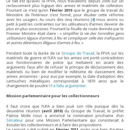
Le fait est qu’avec la FPVA, nous travaillons depuis 2006 sur un
reclassement plus logique des armes et matériels de collection.
Pourtant ce n’est qu’en
février 2010
que le groupe de travail du
Ministère de l’Intérieur s’est formé, pour étudier cette réforme
avec les usagers. Au cours des cinq réunions
[
4
]
nous avons vu
petit à petit les contraintes sur les utilisateurs d’armes devenir de
plus en plus excessives. Pourtant la feuille de route donnée par le
Premier Ministre était claire :
« simplifier la vie des honnêtes gens
utilisateurs légaux d’armes à feu et compliquer celle des trafiquants
et autres détenteurs illégaux d’armes à feu. »
Pendant toute la durée de ce
Groupe de Travail
, la FPVA sur les
matériels de guerre et l’UFA sur les armes ont porté contradiction
aux fonctionnaires de police qui mettaient en avant des
arguments faux afin de refuser le principe de déclassement des
matériels ou bien de modifier le millésime de classement des
armes anciennes : pour eux par exemple, la date d’adoption des
cartouches métalliques correspondait à 1870 ainsi que le
changement de poudre !
Il a fallu argumenter.
Mission parlementaire pour les collectionneurs
Il faut croire que l’UFA a bien joué son rôle puisque dès la
deuxième réunion
(avril 2010)
du Groupe de Travail, le préfet
Patrice Molle nous a annoncé la nomination prochaine d’un
Sénateur
pour une Mission Parlementaire qui consisterait à
écouter les collectionneurs et à faire des propositions.
Le rapport a été publié en
février 2011
après que bien d’autres