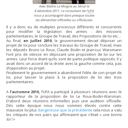
Avec Maître Le Moigne au Sénat le
8 décembre 2011. Le consultant de l’
UFA
nous a accompagné dans presque toutes
les démarches officielles ou officieuses.
Il y a donc eu de multiples processus différents et concurrents
pour modifier la législation des armes : des missions
parlementaires, le Groupe de Travail, des Propositions de loi etc…
Au final,
en juillet 2010
, le gouvernement devait déposer un
projet de loi pour conclure les travaux du Groupe de Travail, mais
les députés Bruno Le Roux, Claude Bodin et Jean-Luc Warsmann
l’ont pris de vitesse en déposant une proposition de loi sur les
armes. Leur force étant qu’ils sont de partis politique opposés. Il y
avait donc un accord de la droite avec la gauche comme cela, pas
d’opposition au projet.
Finalement le gouvernement a abandonné l’idée de son projet de
loi, pour laisser la place à la proposition de loi des trois
parlementaires.
A
l’automne 2010,
l’UFA a participé à plusieurs réunions avec le
rapporteur de la proposition de loi Le Roux-Bodin-Warsman.
D’abord deux réunions informelles puis une audition officielle.
Dès cette époque nous nous sommes élevés contre cette
mauvaise loi plus
dangereuse que la précédente
cela nous a valu
les critiques de nos pairs qui affirmaient que c’était
« une bonne
loi ! »