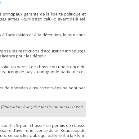
e.
 principaux garants de la liberté politique et
 des armes »
qu’il s’agit, celui-ci ayant déjà été
 l’acquisition et à la détention, le tout sans
pose les restrictions d’acquisition introduites
licence pour les détenir.
cessite un permis de chasse ou une licence de
ns beaucoup de pays, une grande partie de ces
bases de données ainsi constituées ne sont pas
 (fédération française de tir) ou de la chasse
tir sportif. Si pour chasser un permis de chasse
ssaire d’avoir une licence de tir. Beaucoup de
urs, ce sont les clubs qui adhèrent à la F.F.Tir,