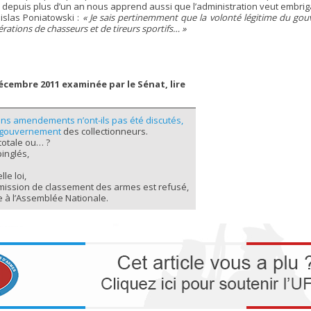
depuis plus d’un an nous apprend aussi que l’administration veut embrigad
islas Poniatowski :
« Je sais pertinemment que la volonté légitime du gou
érations de chasseurs et de tireurs sportifs… »
écembre 2011 examinée par le Sénat, lire
ins amendements n’ont-ils pas été discutés,
 gouvernement
des collectionneurs.
 totale ou… ?
pinglés,
le loi,
ission de classement des armes est refusé,
à l’Assemblée Nationale.