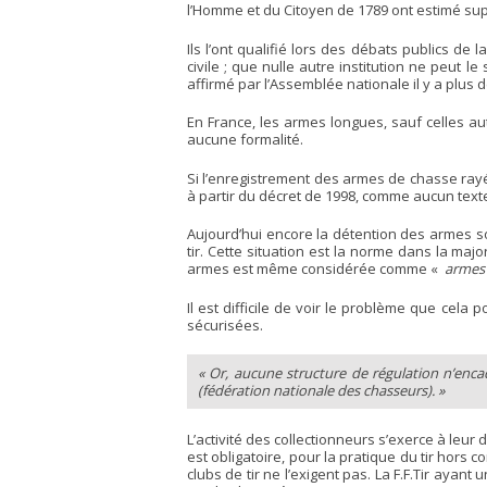
l’Homme et du Citoyen de 1789 ont estimé sup
Ils l’ont qualifié lors des débats publics de
civile ; que nulle autre institution ne peut l
affirmé par l’Assemblée nationale il y a plus 
En France, les armes longues, sauf celles aut
aucune formalité.
Si l’enregistrement des armes de chasse rayées
à partir du décret de 1998, comme aucun text
Aujourd’hui encore la détention des armes so
tir. Cette situation est la norme dans la ma
armes est même considérée comme «
armes 
Il est difficile de voir le problème que cela
sécurisées.
« Or, aucune structure de régulation n’encadr
(fédération nationale des chasseurs). »
L’activité des collectionneurs s’exerce à leur 
est obligatoire, pour la pratique du tir hors
clubs de tir ne l’exigent pas. La F.F.Tir ayant 