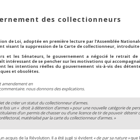
vernement des collectionneurs
ion de Loi, adoptée en première lecture par l’Assemblée Nationale
visant la suppression de la Carte de collectionneur, introduite
eurs et les Sénateurs, le gouvernement a négocié le retrait de
araît intéressant de se pencher sur les motivations qui accompagna
ent les intentions réelles du gouvernement vis-à-vis des détent
ques et obsolètes.
 cet amendement en
n commentaire. nous donnons des explications.
bjet de créer un statut du collectionneur d’armes.
re fois un «
droit à détention d’armes »
pour une nouvelle catégorie de person
itulaires d’un permis de chasser ou d’une licence de tir de pouvoir détenir
 préfectoral, matérialisé par la carte du collectionneur d’armes. »
 un acquis de la Révolution. Il a été jugé si évident
« de par sa nature »
que l