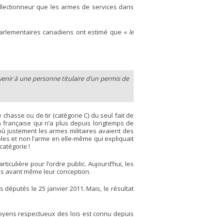
llectionneur que les armes de services dans
s parlementaires canadiens ont estimé que
« le
avenir à une personne titulaire d’un permis de
hasse ou de tir (catégorie C) du seul fait de
n française qui n’a plus depuis longtemps de
 où justement les armes militaires avaient des
bles et non l’arme en elle-même qui expliquait
catégorie !
ulière pour l’ordre public. Aujourd’hui, les
ils avant même leur conception.
députés le 25 janvier 2011. Mais, le résultat
itoyens respectueux des lois est connu depuis