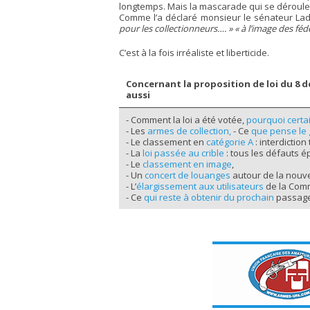
longtemps. Mais la mascarade qui se déroule 
Comme l’a déclaré monsieur le sénateur Lad
pour les collectionneurs…. » « à l’image des féd
C’est à la fois irréaliste et liberticide.
Concernant la proposition de loi du 8 d
aussi
- Comment la loi a été votée,
pourquoi certa
- Les
armes de collection,
- Ce
que pense le
- Le classement en
catégorie A
: interdiction
- La
loi passée au crible
: tous les défauts é
- Le
classement en image
,
- Un
concert de louanges
autour de la nouvel
- L’
élargissement aux utilisateurs
de la Comm
- Ce
qui reste à obtenir du prochain
passage 