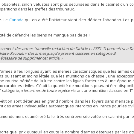
obsolètes, sinon vétustes sont plus sécurisées dans le cabinet d’un co
paritions dans les greffes des tribunaux.
e. Le
Canada
qui en a été l’initiateur vient d’en décider l’abandon. Le
cité de défendre les biens ne manque pas de sel !
sement des armes (nouvelle rédaction de l’article L. 2331-1) permettra à l’
lidité d’acquérir des armes jusqu’à présent classées en catégorie B.
nécessaire de supprimer cet article. »
d’armes à feu longues ayant les mêmes caractéristiques que les armes de c
ins puissant et moins létale que les munitions de chasse , une exceptio
une routine héritée de la lutte contre les ligues factieuses à une époque
ux carabines civiles. C’était la quantité de munitions pouvant être disponi
e
e
catégorie,
« les armes de toute espèce »
tirant une munition classée en 1
tition sont détenues en grand nombre dans les foyers sans menace partic
nt des armes individuelles automatiques interdites en France pour les civ
mendement et amélioré la loi très controversée votée en catimini par les 
importe quel prix quoiqu’il en coute le nombre d’armes détenues par les c