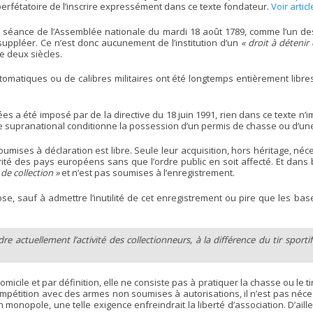
erfétatoire de l’inscrire expressément dans ce texte fondateur.
Voir articl
 la séance de l’Assemblée nationale du mardi 18 août 1789, comme l’un des
e suppléer. Ce n’est donc aucunement de l’institution d’un
« droit à détenir
de deux siècles.
omatiques ou de calibres militaires ont été longtemps entièrement libres à
 a été imposé par de la directive du 18 juin 1991, rien dans ce texte n’im
e supranational conditionne la possession d’un permis de chasse ou d’une 
umises à déclaration est libre. Seule leur acquisition, hors héritage, né
jorité des pays européens sans que l’ordre public en soit affecté. Et da
de collection »
et n’est pas soumises à l’enregistrement.
 pose, sauf à admettre l’inutilité de cet enregistrement ou pire que les 
e actuellement l’activité des collectionneurs, à la différence du tir sportif
domicile et par définition, elle ne consiste pas à pratiquer la chasse ou le 
 compétition avec des armes non soumises à autorisations, il n’est pas néce
un monopole, une telle exigence enfreindrait la liberté d’association. D’aille