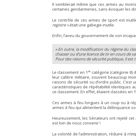
Il semblerait même que ces armes au moins 
certaines gendarmeries, sans évoquer les dis
Le contrôle de ces armes de sport est inutil
registre »
était une gabegie inutile.
Enfin, l’aveu du gouvernement de son incapa
« En outre, la modification du régime du clas
chasser ou d’une licence de tir en cours de va
Pour des raisons de sécurité publique, il est 
re
Le classement en 1
catégorie (catégorie B) 
leur calibre militaire, souvent beaucoup mo
raisons de sécurité ou d’ordre public. C’est 
caractéristiques de répétabilité identiques a
ce classement. En effet, étaient classées en 1
Ces armes à feu longues à un coup ou à répé
armes à feu qui alimentent la délinquance so
Heureusement, les Sénateurs ont rejeté cet a
est loin de nous convenir !
La volonté de l’administration, réduire à n’