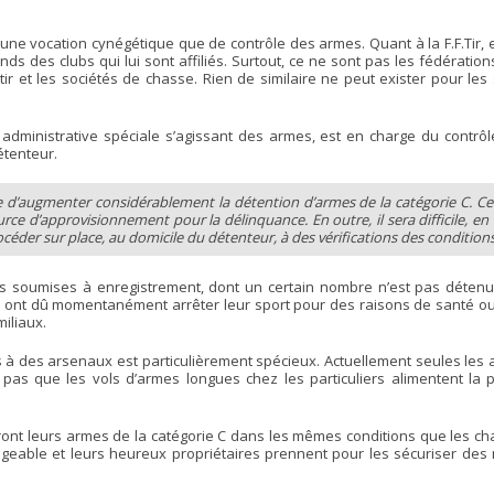
une vocation cynégétique que de contrôle des armes. Quant à la F.F.Tir, 
ds des clubs qui lui sont affiliés. Surtout, ce ne sont pas les fédération
 tir et les sociétés de chasse. Rien de similaire ne peut exister pour le
e administrative spéciale s’agissant des armes, est en charge du contrô
étenteur.
e d’augmenter considérablement la détention d’armes de la catégorie C. Cela
ce d’approvisionnement pour la délinquance. En outre, il sera difficile, en
céder sur place, au domicile du détenteur, à des vérifications des conditions 
mes soumises à enregistrement, dont un certain nombre n’est pas détenu
 ont dû momentanément arrêter leur sport pour des raisons de santé ou 
iliaux.
es à des arsenaux est particulièrement spécieux. Actuellement seules le
 pas que les vols d’armes longues chez les particuliers alimentent la
nt leurs armes de la catégorie C dans les mêmes conditions que les chas
eable et leurs heureux propriétaires prennent pour les sécuriser des