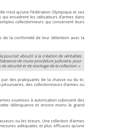
elle n’est qu’une Fédération Olympique et ses
s qui encadrent les utilisateurs d’armes dans
s simples collectionneurs qui conservent leurs
le de la conformité de leur détention avec la
 pourrait aboutir à la création de véritables
 l’absence de toute procédure judiciaire, pour
de sécurité et de stockage de la collection. «
 par des pratiquants de la chasse ou du tir,
pécuniaires, des collectionneurs d’armes ou
s armes soumises à autorisation subissent des
 petite délinquance et encore moins le grand
seurs ou les tireurs. Une collection d’armes
 mesures adéquates et plus efficaces qu’une