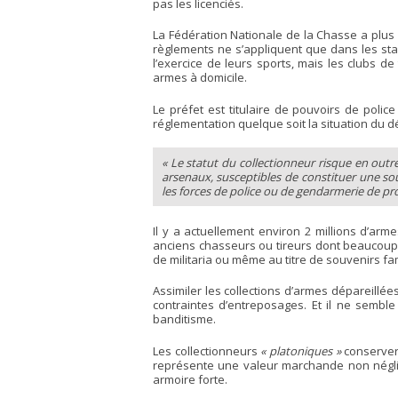
pas les licenciés.
La Fédération Nationale de la Chasse a plus 
règlements ne s’appliquent que dans les stan
l’exercice de leurs sports, mais les clubs de
armes à domicile.
Le préfet est titulaire de pouvoirs de polic
réglementation quelque soit la situation du d
« Le statut du collectionneur risque en outr
arsenaux, susceptibles de constituer une sour
les forces de police ou de gendarmerie de pro
Il y a actuellement environ 2 millions d’ar
anciens chasseurs ou tireurs dont beaucoup
de militaria ou même au titre de souvenirs fam
Assimiler les collections d’armes dépareillé
contraintes d’entreposages. Et il ne semble
banditisme.
Les collectionneurs
« platoniques »
conservero
représente une valeur marchande non néglig
armoire forte.