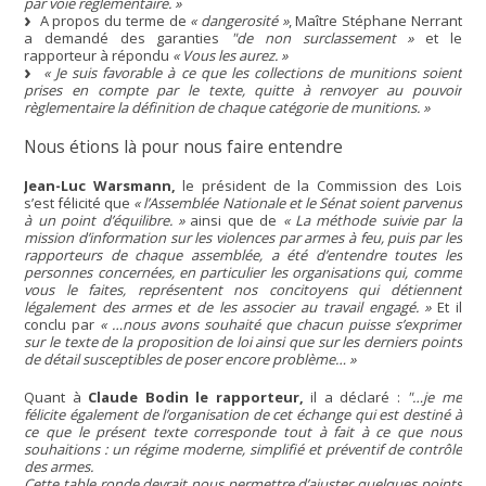
par voie règlementaire. »
A propos du terme de
« dangerosité »
, Maître Stéphane Nerrant
a demandé des garanties
"de non surclassement »
et le
rapporteur à répondu
« Vous les aurez. »
« Je suis favorable à ce que les collections de munitions soient
prises en compte par le texte, quitte à renvoyer au pouvoir
règlementaire la définition de chaque catégorie de munitions. »
Nous étions là pour nous faire entendre
Jean-Luc Warsmann,
le président de la Commission des Lois
s’est félicité que
« l’Assemblée Nationale et le Sénat soient parvenus
à un point d’équilibre. »
ainsi que de
« La méthode suivie par la
mission d’information sur les violences par armes à feu, puis par les
rapporteurs de chaque assemblée, a été d’entendre toutes les
personnes concernées, en particulier les organisations qui, comme
vous le faites, représentent nos concitoyens qui détiennent
légalement des armes et de les associer au travail engagé. »
Et il
conclu par
« …nous avons souhaité que chacun puisse s’exprimer
sur le texte de la proposition de loi ainsi que sur les derniers points
de détail susceptibles de poser encore problème… »
Quant à
Claude Bodin le rapporteur,
il a déclaré :
"…je me
félicite également de l’organisation de cet échange qui est destiné à
ce que le présent texte corresponde tout à fait à ce que nous
souhaitions : un régime moderne, simplifié et préventif de contrôle
des armes.
Cette table ronde devrait nous permettre d’ajuster quelques points