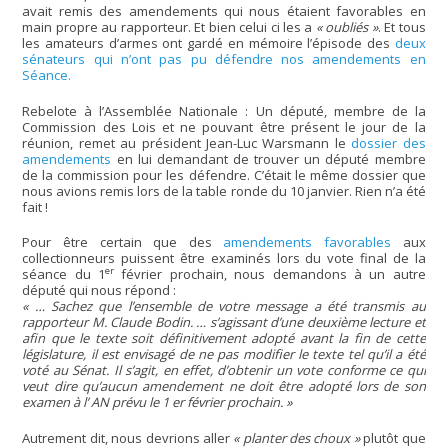
avait remis des amendements qui nous étaient favorables en
main propre au rapporteur. Et bien celui ci les a
« oubliés »
. Et tous
les amateurs d’armes ont gardé en mémoire l’épisode des
deux
sénateurs qui n’ont pas pu défendre nos amendements en
Séance.
Rebelote à l’Assemblée Nationale : Un député, membre de la
Commission des Lois et ne pouvant être présent le jour de la
réunion, remet au président Jean-Luc Warsmann le
dossier des
amendements
en lui demandant de trouver un député membre
de la commission pour les défendre. C’était le même dossier que
nous avions remis lors de la table ronde du 10 janvier. Rien n’a été
fait !
Pour être certain que des
amendements favorables
aux
collectionneurs puissent être examinés lors du vote final de la
er
séance du 1
février prochain, nous demandons à un autre
député qui nous répond :
« … Sachez que l’ensemble de votre message a été transmis au
rapporteur M. Claude Bodin. … s’agissant d’une deuxième lecture et
afin que le texte soit définitivement adopté avant la fin de cette
législature, il est envisagé de ne pas modifier le texte tel qu’il a été
voté au Sénat. Il s’agit, en effet, d’obtenir un vote conforme ce qui
veut dire qu’aucun amendement ne doit être adopté lors de son
examen à l’ AN prévu le 1 er février prochain. »
Autrement dit, nous devrions aller
« planter des choux »
plutôt que