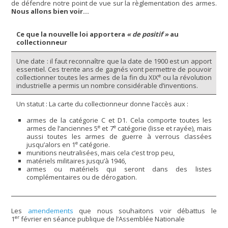
de défendre notre point de vue sur la règlementation des armes.
Nous allons bien voir…
Ce que la nouvelle loi apportera
« de positif »
au
collectionneur
Une date : il faut reconnaître que la date de 1900 est un apport
essentiel. Ces trente ans de gagnés vont permettre de pouvoir
e
collectionner toutes les armes de la fin du XIX
ou la révolution
industrielle a permis un nombre considérable d’inventions.
Un statut : La carte du collectionneur donne l’accès aux :
armes de la catégorie C et D1. Cela comporte toutes les
e
e
armes de l’anciennes 5
et 7
catégorie (lisse et rayée), mais
aussi toutes les armes de guerre à verrous classées
e
jusqu’alors en 1
catégorie.
munitions neutralisées, mais cela c’est trop peu,
matériels militaires jusqu’à 1946,
armes ou matériels qui seront dans des listes
complémentaires ou de dérogation.
Les
amendements
que nous souhaitons voir débattus le
er
1
février en séance publique de l’Assemblée Nationale