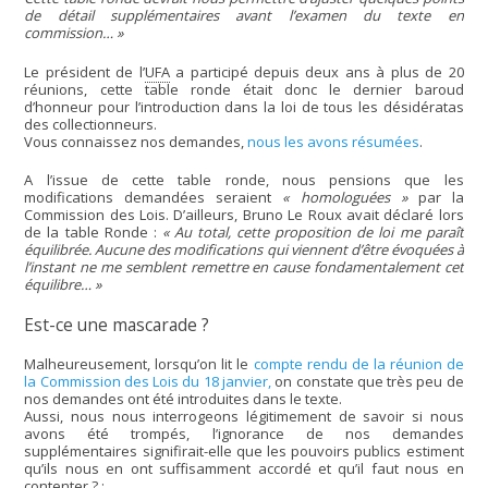
de détail supplémentaires avant l’examen du texte en
commission… »
Le président de l’
UFA
a participé depuis deux ans à plus de 20
réunions, cette table ronde était donc le dernier baroud
d’honneur pour l’introduction dans la loi de tous les désidératas
des collectionneurs.
Vous connaissez nos demandes,
nous les avons résumées
.
A l’issue de cette table ronde, nous pensions que les
modifications demandées seraient
« homologuées »
par la
Commission des Lois. D’ailleurs, Bruno Le Roux avait déclaré lors
de la table Ronde :
« Au total, cette proposition de loi me paraît
équilibrée. Aucune des modifications qui viennent d’être évoquées à
l’instant ne me semblent remettre en cause fondamentalement cet
équilibre… »
Est-ce une mascarade ?
Malheureusement, lorsqu’on lit le
compte rendu de la réunion de
la Commission des Lois du 18 janvier,
on constate que très peu de
nos demandes ont été introduites dans le texte.
Aussi, nous nous interrogeons légitimement de savoir si nous
avons été trompés, l’ignorance de nos demandes
supplémentaires signifirait-elle que les pouvoirs publics estiment
qu’ils nous en ont suffisamment accordé et qu’il faut nous en
contenter ? :