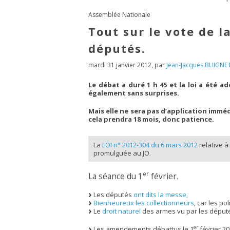
Assemblée Nationale
Tout sur le vote de la
députés.
mardi 31 janvier 2012
,
par
Jean-Jacques BUIGNE 
Le débat a duré 1 h 45 et la loi a été a
également sans surprises.
Mais elle ne sera pas d’application immédi
cela prendra 18 mois, donc patience.
La
LOI n° 2012-304 du 6 mars 2012
relative à
promulguée au JO.
er
La séance du 1
février.
Les députés
ont dits la messe,
Bienheureux les collectionneurs
, car les po
Le
droit naturel
des armes vu par les déput
er
Les amendements débattus le 1
février 20