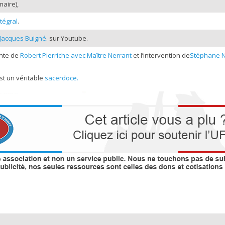
aire),
tégral
.
Jacques Buigné.
sur Youtube.
inte de
Robert Pierriche avec Maître Nerrant
et l’intervention de
Stéphane N
st un véritable
sacerdoce.