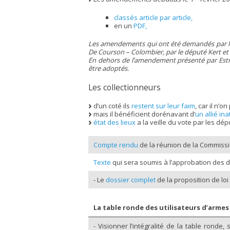
classés article par article,
en un
PDF,
Les amendements qui ont été demandés par les
De Courson – Colombier, par le député Kert et 
En dehors de l’amendement présenté par Estro
être adoptés.
Les collectionneurs
d’un coté ils
restent sur leur faim
, car il n’
mais il bénéficient dorénavant d’
un allié i
état des lieux
a la veille du vote par les dép
Compte rendu
de la réunion de la Commissio
Texte
qui sera soumis à l’approbation des d
- Le
dossier complet
de la proposition de loi
La table ronde des utilisateurs d’armes 
- Visionner l’intégralité de la table ronde, 