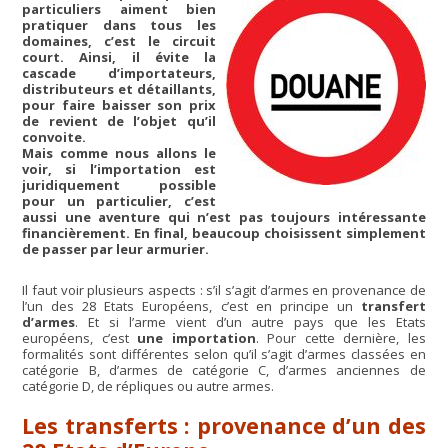
particuliers aiment bien
pratiquer dans tous les
domaines, c’est le circuit
court. Ainsi, il évite la
cascade d’importateurs,
distributeurs et détaillants,
pour faire baisser son prix
de revient de l’objet qu’il
convoite.
Mais comme nous allons le
voir, si l’importation est
juridiquement possible
pour un particulier, c’est
aussi une aventure qui n’est pas toujours intéressante
financièrement. En final, beaucoup choisissent simplement
de passer par leur armurier.
Il faut voir plusieurs aspects : s’il s’agit d’armes en provenance de
l’un des 28 Etats Européens, c’est en principe un
transfert
d’armes
. Et si l’arme vient d’un autre pays que les Etats
européens, c’est
une importation
. Pour cette dernière, les
formalités sont différentes selon qu’il s’agit d’armes classées en
catégorie B, d’armes de catégorie C, d’armes anciennes de
catégorie D, de répliques ou autre armes.
Les transferts : provenance d’un des