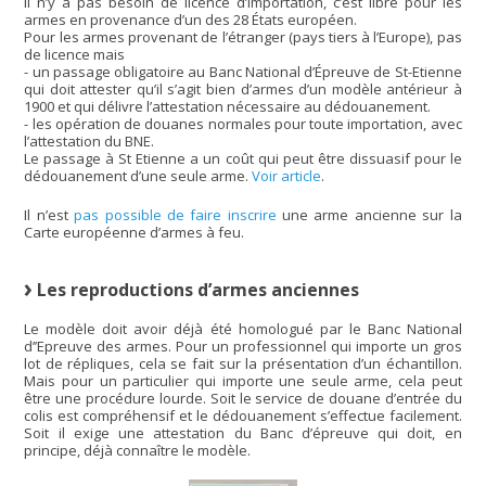
Il n’y a pas besoin de licence d’importation, c’est libre pour les
armes en provenance d’un des 28 États européen.
Pour les armes provenant de l’étranger (pays tiers à l’Europe), pas
de licence mais
- un passage obligatoire au Banc National d’Épreuve de St-Etienne
qui doit attester qu’il s’agit bien d’armes d’un modèle antérieur à
1900 et qui délivre l’attestation nécessaire au dédouanement.
- les opération de douanes normales pour toute importation, avec
l’attestation du BNE.
Le passage à St Etienne a un coût qui peut être dissuasif pour le
dédouanement d’une seule arme.
Voir article
.
Il n’est
pas possible de faire inscrire
une arme ancienne sur la
Carte européenne d’armes à feu.
Les reproductions d’armes anciennes
Le modèle doit avoir déjà été homologué par le Banc National
d’’Epreuve des armes. Pour un professionnel qui importe un gros
lot de répliques, cela se fait sur la présentation d’un échantillon.
Mais pour un particulier qui importe une seule arme, cela peut
être une procédure lourde. Soit le service de douane d’entrée du
colis est compréhensif et le dédouanement s’effectue facilement.
Soit il exige une attestation du Banc d’épreuve qui doit, en
principe, déjà connaître le modèle.