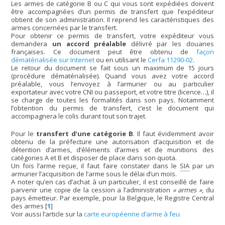
Les armes de catégorie B ou C qui vous sont expédiées doivent
être accompagnées d’un permis de transfert que l’expéditeur
obtient de son administration. Il reprend les caractéristiques des
armes concernées par le transfert.
Pour obtenir ce permis de transfert, votre expéditeur vous
demandera
un accord préalable
délivré par les douanes
françaises. Ce document peut être obtenu de
façon
dématérialisée sur Internet
ou en utilisant le
Cerfa 11290-02
.
Le retour du document se fait sous un maximum de 15 jours
(procédure dématérialisée). Quand vous avez votre accord
préalable, vous l’envoyez à l’armurier ou au particulier
exportateur avec votre CNI ou passeport, et votre titre (licence…), il
se charge de toutes les formalités dans son pays. Notamment
l’obtention du permis de transfert, c’est le document qui
accompagnera le colis durant tout son trajet.
Pour le
transfert d’une catégorie B
. Il faut évidemment avoir
obtenu de la préfecture une autorisation d’acquisition et de
détention d’armes, d’éléments d’armes et de munitions des
catégories A et B et disposer de place dans son quota.
Un fois l’arme reçue, il faut faire constater dans le
SIA
par un
armurier l’acquisition de l’arme sous le délai d’un mois.
A noter qu’en cas d’achat à un particulier, il est conseillé de faire
parvenir une copie de la cession a l’administration
« armes »
, du
pays émetteur. Par exemple, pour la Belgique, le Registre Central
des armes
[
1
]
Voir aussi l’article sur la
carte européenne d’arme à feu.