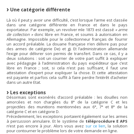
Une catégorie différente
Là où il peut y avoir une difficulté, c’est lorsque l’arme est classée
dans une catégorie différente en France et dans le pays
exportateur. Par exemple, un revolver mle 1873 est classé
« arme
de collection »
donc libre en France, et soumis à autorisation en
Allemagne. Impossible pour le collectionneur français de fournir
un accord préalable. La douane française n’en délivre pas pour
des armes de catégorie De) et g). Et l’administration allemande
l’exige pour délivrer son permis de transfert. Dans ce cas, il y a
deux solutions : soit un courrier de votre part suffit à expliquer
avec pédagogie à l’administration du pays expéditeur que c’est
libre en France ; soit, si cela n’est pas suffisant, il faut une
attestation d’expert pour expliquer la chose. Et cette attestation
est payante et parfois cela suffit à faire perdre l’intérêt d’acheter
dans un autre Etat.
Les exceptions
Désormais sont exonérés d’accord préalable : les douilles non
amorcées et non chargées du 8° de la catégorie C et les
projectiles des munitions mentionnées aux 6°, 7° et 8° de la
catégorie C et en catégorie D.
Précedemment, les exceptions portaient également sur les armes
à percussion annulaire. Et le système de
téléprocédure E APS
n’est pas encore à jour. Alors vous avez
sur ce lien
, la solution
pour contourner le problème lors de votre demande en ligne.