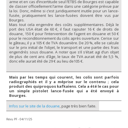
arme et en cas d’incertitude seul l’ETBS de Bourges est capable
de classer officiellement l’arme dans une catégorie prévue par
la loi. Donc, même si c’est juridiquement inutile pour un lance-
fusée, pratiquement les lance-fusées doivent être vus par
Bourges.
Mais tout cela engendre des coûts supplémentaires. Déjà le
port des USA était de 60 €, il faut rajouter 16 € de droits de
douane, 150 € pour l’intervention de l’agent en douane et 50 €
pour le reconditionnement du colis après ouverture. Cerise sur
le gâteau, il y a 105 € de TVA douanière. De 20 %, elle se calcule
sur le prix initial de l’objet, le transport et une partie des frais
engendrés sous douane. A noter que s’il s’était agi d’un objet
de plus de cent ans d’âge, le taux de TVA aurait été de 5,5 %,
donc elle aurait été de 29 € au lieu de105 €.
Mais par les temps qui courent, les colis sont parfois
radiographiés et il y a méprise sur le contenu ; cela
produit des quiproquos kafkaïens. Cela a été le cas pour
un simple pistolet lance-fusée qui a été envoyé à
Bourges.
Infos sur le site de la douane
, page très bien faite.
Revu PF - 04/11/25