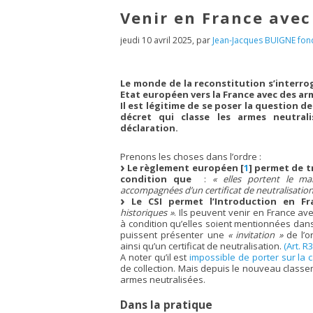
Venir en France avec
jeudi 10 avril 2025
,
par
Jean-Jacques BUIGNE fond
Le monde de la reconstitution s’interrog
Etat européen vers la France avec des ar
Il est légitime de se poser la question 
décret qui classe les armes neutral
déclaration.
Prenons les choses dans l’ordre :
Le règlement européen
[
1
]
permet de tr
condition que
:
« elles portent le m
accompagnées d’un certificat de neutralisatio
Le CSI permet l’Introduction en Fr
historiques »
. Ils peuvent venir en France a
à condition qu’elles soient mentionnées dans
puissent présenter une
« invitation »
de l’o
ainsi qu’un certificat de neutralisation.
(Art. R
A noter qu’il est
impossible de porter sur la
de collection. Mais depuis le nouveau classe
armes neutralisées.
Dans la pratique