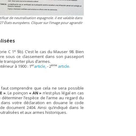
tificat de neutralisation espagnole. il est valable dans
 27 États européens. Cliquer sur l’image pour agrandir
alisées
rie C 1° §b). C’est le cas du Mauser 98. Bien
scrire sous ce classement dans son passeport
de transporter plus d’armes.
er
ème
térieur à 1900 : 1
article,
- 2
article.
l faut comprendre que cela ne sera possible
E »
. Le poinçon
« AN »
n’est plus légal en cas
de déterminer l’espèce de l’arme au regard du
 dans votre déclaration en douane le code
de document 2404. Ainsi qu’indiqué dans le
utralisées et aux armes historiques.