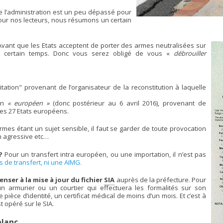
de l’administration est un peu dépassé pour
ur nos lecteurs, nous résumons un certain
vant que les Etats acceptent de porter des armes neutralisées sur
un certain temps. Donc vous serez obligé de vous «
débrouiller
vitation" provenant de l’organisateur de la reconstitution à laquelle
ion
« européen »
(donc postérieur au 6 avril 2016), provenant de
des 27 Etats européens.
rmes étant un sujet sensible, il faut se garder de toute provocation
n agressive etc…
?
Pour un transfert intra européen, ou une importation, il n’est pas
 de transfert, ni une AIMG.
enser à la mise à jour du fichier
SIA
auprès de la préfecture. Pour
n armurier ou un courtier qui effectuera les formalités sur son
 pièce d’identité, un certificat médical de moins d’un mois. Et c’est à
 opéré sur le SIA.
blanc