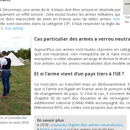
8. Désormais une arme de tir à blanc doit être
conçue et destinée par
iquement un effet sonore
. Cela exclut toutes les armes militaires qui
Cer
l est donc impossible de venir en France avec de telles armes.
Voir
les
lle sont classées dans la catégorie C9°, il faut respecter la règle du
 C.
Voir article.
Cas particulier des armes a verrou neutr
Aujourd’hui ces armes sont toutes classées en catégo
qu’il soit neutralisé, rien n’empêche de le faire in
européen, si cette situation arrange et donne le droit 
Voir articles sur les armes neutralisées d’un modèle an
Et si l’arme vient d’un pays tiers à l’UE ?
Ce n’est plus un transfert mais un dédouanement. I
que si l’arme est légale en France avec le poinçon
« U
de changement de pays. Si c’est le cas, il convient 
chapitre 93 du tarif des douanes et de renseigner
additionnel national (CANA) R406 accompagné du co
téléservice RITA, ces codes sont propres aux armes ne
in ce contrôle des
En savoir plus :
rdun en août 2018.
2018 :
nouveau régime des armes neutralisées,
Notre rubrique
sur les armes neutralisées.