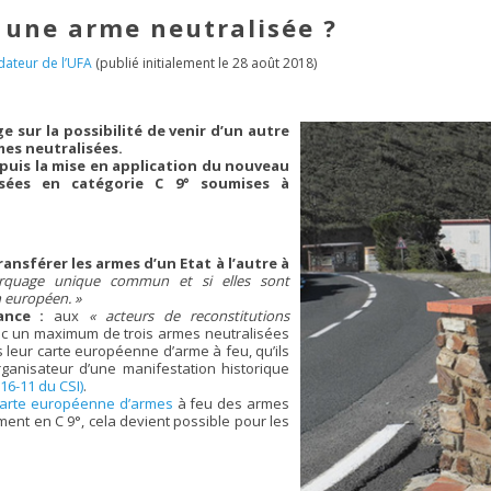
 une arme neutralisée ?
ateur de l’UFA
(publié initialement le 28 août 2018)
e sur la possibilité de venir d’un autre
mes neutralisées.
depuis la mise en application du nouveau
isées en catégorie C 9° soumises à
ansférer les armes d’un Etat à l’autre à
arquage unique commun et si elles sont
n européen. »
ance :
aux
« acteurs de reconstitutions
vec un maximum de trois armes neutralisées
 leur carte européenne d’arme à feu, qu’ils
rganisateur d’une manifestation historique
316-11 du CSI)
.
 carte européenne d’armes
à feu des armes
ment en C 9°, cela devient possible pour les