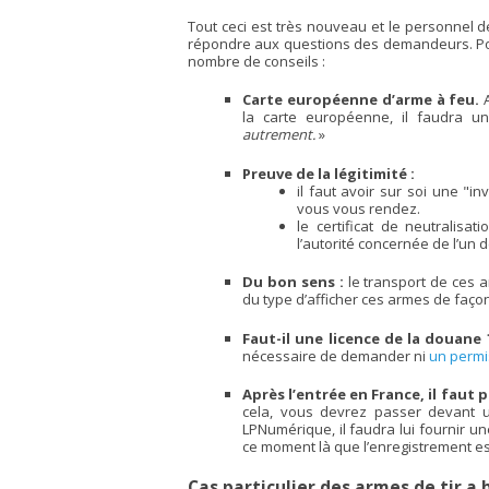
Tout ceci est très nouveau et le personnel 
répondre aux questions des demandeurs. Po
nombre de conseils :
Carte européenne d’arme à feu.
A
la carte européenne, il faudra 
autrement.
»
Preuve de la légitimité :
il faut avoir sur soi une "in
vous vous rendez.
le certificat de neutralisat
l’autorité concernée de l’un 
Du bon sens :
le transport de ces a
du type d’afficher ces armes de faço
Faut-il une licence de la douane 
nécessaire de demander ni
un permis
Après l’entrée en France, il faut p
cela, vous devrez passer devant u
LPNumérique, il faudra lui fournir une
ce moment là que l’enregistrement est
Cas particulier des armes de tir a 