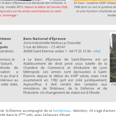
r le Banc d’Épreuve à la demande des militaires. A
En haut : carabine USM1 didacti
ries, modèle XR15.
Depuis le début de l’année 2026,
1898 dont on voit le système de
tique plus sur les armes automatiques ou semi-
et une munition chambrée avec
s. Dommage !
évidée
stèmes
Banc National d’Épreuve
s
Zone Industrielle Molina La Chazotte
qués
5 rue de Méons – CS 40147
utralisés
42004 Saint Etienne cedex 1 - 04 77 25 12 06 –
Mail
onneur, le
Le Banc d’Épreuve de Saint-Étienne est un
facturé.
établissement de droit privé sous tutelle de la
thode de
Chambre de Commerce et d’Industrie de Lyon
lisation a
Métropole. Les armes sont éprouvées à Saint-
e
nt au char il
Étienne depuis le début du XVIII
siècle, mais c’est
antérieur au
exactement en 1782 qu’il est créé juridiquement.
cette date,
Aujourd’hui, il doit rendre des comptes aux
Il 
ministères de l’Intérieur, de la Défense et de
l’Industrie. Un changement de statut est à l’étude.
e de St-Étienne accompagné de ce
bordereau.
. Attention, s’il s’agit d’arm
ème
ité dans le 2
colis, avec 24 heures d’écart.