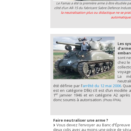
Le Famas a été la première arme à être étudiée pa
côté d’un AR-15 du fabricant Sabre Defence Indust
la neutralisation plus ou didactique ne se pra
automatique
Les sy
d’arme
embar
sont ne
chez le
collecti
voyage 
La mé
neutra
été définie par l’
arrêté du 12 mai 2006
. Qua
est en catégorie D§k) s’il est d’un modèle 
er
1
janvier 1946 et en catégorie A2 après 
donc soumis à autorisation.
.
(Photo FPVA)
Faire neutraliser une arme ?
Vous devez l’envoyer au Banc d’’Épreuv
deux colis avec au moins une pièce de sécur