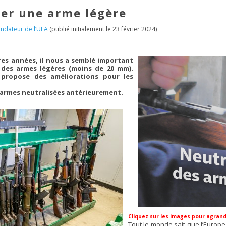
iser une arme légère
ndateur de l’UFA
(publié initialement le 23 février 2024)
res années, il nous a semblé important
n des armes légères (moins de 20 mm).
 propose des améliorations pour les
s armes neutralisées antérieurement.
Cliquez sur les images pour agrand
Tout le monde sait que l’Europ