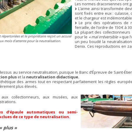
Les normes draconiennes ont gé
L’arme ainsi transformée dev
sont fixés entre eux : culasse, 
et le chargeur est indémontable
Le prix des opérations de n
ferraille, de l’ordre de 150 € à 
La plupart des collectionneur
 répertoriées et le propriétaire reçoit un accusé
pour le
« mal irréversible »
que l’
x mois d’attente pour la neutralisation.
un peu boudé la neutralisation
Denix. Ces reproductions en z
le dessus au service neutralisation, puisque le Banc d’Épreuve de Saint-É
tion plus
et la
neutralisation didactique.
sthétique des armes tout en respectant parfaitement les règles europ
gèrement plus élevés.
 aux collectionneurs, aux musées, aux
strations.
es d’épaule automatiques ou semi-
clues de ce type de neutralisation.
« plus »