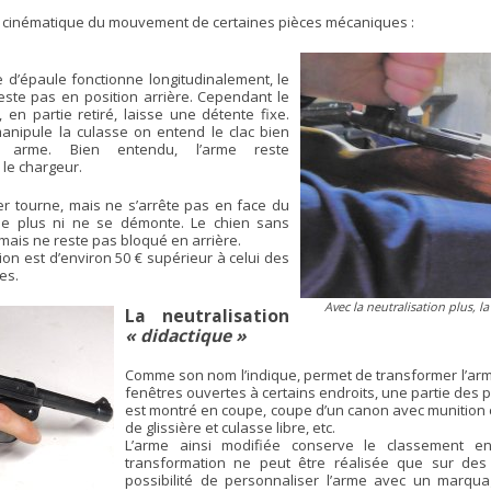
la cinématique du mouvement de certaines pièces mécaniques :
 d’épaule fonctionne longitudinalement, le
este pas en position arrière. Cependant le
en partie retiré, laisse une détente fixe.
anipule la culasse on entend le clac bien
ne arme. Bien entendu, l’arme reste
le chargeur.
ver tourne, mais ne s’arrête pas en face du
e plus ni ne se démonte. Le chien sans
mais ne reste pas bloqué en arrière.
tion est d’environ 50 € supérieur à celui des
es.
Avec la neutralisation plus, 
La neutralisation
« didactique »
Comme son nom l’indique, permet de transformer l’ar
fenêtres ouvertes à certains endroits, une partie des 
est montré en coupe, coupe d’un canon avec munition c
de glissière et culasse libre, etc.
L’arme ainsi modifiée conserve le classement en
transformation ne peut être réalisée que sur des
possibilité de personnaliser l’arme avec un marq