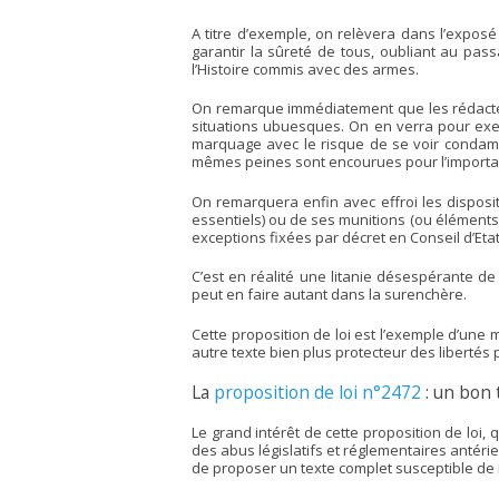
A titre d’exemple, on relèvera dans l’exposé
garantir la sûreté de tous, oubliant au pas
l’Histoire commis avec des armes.
On remarque immédiatement que les rédacteu
situations ubuesques. On en verra pour exem
marquage avec le risque de se voir condam
mêmes peines sont encourues pour l’importati
On remarquera enfin avec effroi les dispositi
essentiels) ou de ses munitions (ou éléments 
exceptions fixées par décret en Conseil d’Etat
C’est en réalité une litanie désespérante de
peut en faire autant dans la surenchère.
Cette proposition de loi est l’exemple d’un
autre texte bien plus protecteur des libertés 
La
proposition de loi n°2472
: un bon t
Le grand intérêt de cette proposition de loi,
des abus législatifs et réglementaires antéri
de proposer un texte complet susceptible de r