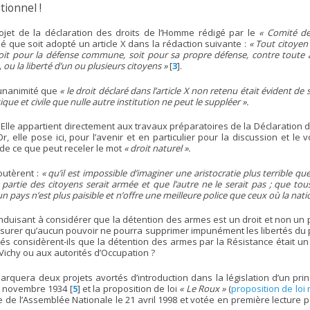
tionnel !
rojet de la déclaration des droits de l’Homme rédigé par le
« Comité de
 que soit adopté un article X dans la rédaction suivante :
« Tout citoyen 
, soit pour la défense commune, soit pour sa propre défense, contre toute 
, ou la liberté d’un ou plusieurs citoyens »
[
3
]
.
’unanimité que
« le droit déclaré dans l’article X non retenu était évident de 
tique et civile que nulle autre institution ne peut le suppléer ».
Elle appartient directement aux travaux préparatoires de la Déclaration d
 elle pose ici, pour l’avenir et en particulier pour la discussion et le v
 de ce que peut receler le mot
« droit naturel ».
outèrent :
« qu’il est impossible d’imaginer une aristocratie plus terrible que
e partie des citoyens serait armée et que l’autre ne le serait pas ; que to
 pays n’est plus paisible et n’offre une meilleure police que ceux où la nat
duisant à considérer que la détention des armes est un droit et non un pr
assurer qu’aucun pouvoir ne pourra supprimer impunément les libertés du peu
tés considèrent-ils que la détention des armes par la Résistance était un
Vichy ou aux autorités d’Occupation ?
emarquera deux projets avortés d’introduction dans la législation d’un pri
 novembre 1934
[
5
]
et la proposition de loi
« Le Roux »
(
proposition de loi 
ce de l’Assemblée Nationale le 21 avril 1998 et votée en première lecture 