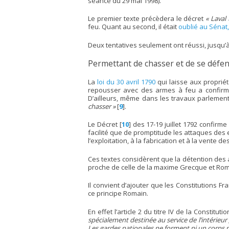
séance du 29 mai 1998).
Le premier texte précèdera le décret
« Laval 
feu. Quant au second, il était
oublié au Sénat,
Deux tentatives seulement ont réussi, jusqu’à 
Permettant de chasser et de se défen
La
loi du 30 avril 1790
qui laisse aux propriét
repousser avec des armes à feu a confirmé
D’ailleurs, même dans les travaux parlemen
chasser »
[
9
]
.
Le Décret
[
10
]
des 17-19 juillet 1792 confirme
facilité que de promptitude les attaques des e
l’exploitation, à la fabrication et à la vente
Ces textes considèrent que la détention des 
proche de celle de la maxime Grecque et Ro
Il convient d’ajouter que les Constitutions 
ce principe Romain.
En effet l’article 2 du titre IV de la Consti
spécialement destinée au service de l’intérieur 
Les gardes nationales ne forment ni un corps mil