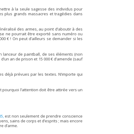
emettre à la seule sagesse des individus pour
 des plus grands massacres et tragédies dans
éralisé des armes, au point d’aboutir à des
buse ne pourrait être exporté sans numéro ou
 € ! On peut d’ailleurs se demander si les
’un lanceur de paintball, de ses éléments (non
i d’un an de prison et 15 000 € d’amende (sauf
es déjà prévues par les textes. N’importe qui
 pourquoi l’attention doit être attirée vers un
5,
est non seulement de prendre conscience
ens, sains de corps et d’esprits ; mais encore
re d’arme.