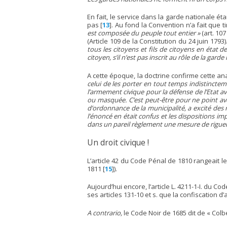
En fait, le service dans la garde nationale étai
pas
[
13
]
. Au fond la Convention n’a fait que 
est composée du peuple tout entier »
(art. 107
(Article 109 de la Constitution du 24 juin 179
tous les citoyens et fils de citoyens en état d
citoyen, s’il n’est pas inscrit au rôle de la gard
A cette époque, la doctrine confirme cette an
celui de les porter en tout temps indistinct
l’armement civique pour la défense de l’Etat av
ou masquée. C’est peut-être pour ne point avoi
d’ordonnance de la municipalité, a excité des 
l’énoncé en était confus et les dispositions imp
dans un pareil règlement une mesure de rigueur
Un droit civique !
L’article 42 du Code Pénal de 1810 rangeait le
1811
[
15
]
).
Aujourd’hui encore, l’article L. 4211-1-I. du 
ses articles 131-10 et s. que la confiscation 
A contrario,
le Code Noir de 1685 dit de « Colbe