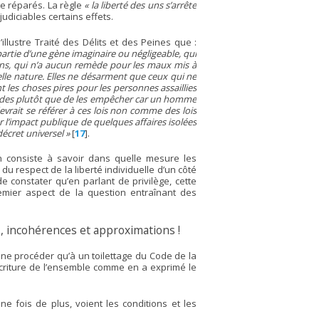
re réparés. La règle
« la liberté des uns s’arrête
udiciables certains effets.
illustre Traité des Délits et des Peines que :
partie d’une gène imaginaire ou négligeable, qui
dans, qui n’a aucun remède pour les maux mis à
telle nature. Elles ne désarment que ceux qui ne
t les choses pires pour les personnes assaillies
icides plutôt que de les empêcher car un homme
rait se référer à ces lois non comme des lois
l’impact publique de quelques affaires isolées
écret universel »
[
17
]
.
n consiste à savoir dans quelle mesure les
 du respect de la liberté individuelle d’un côté
de constater qu’en parlant de privilège, cette
emier aspect de la question entraînant des
 incohérences et approximations !
e ne procéder qu’à un toilettage du Code de la
écriture de l’ensemble comme en a exprimé le
e fois de plus, voient les conditions et les