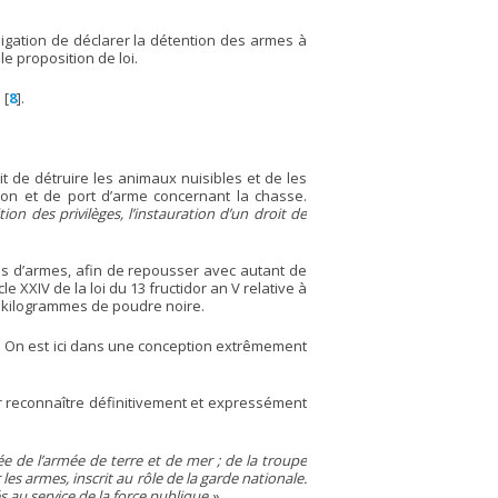
ligation de déclarer la détention des armes à
e proposition de loi.
s
[
8
]
.
it de détruire les animaux nuisibles et de les
on et de port d’arme concernant la chasse.
ition des privilèges, l’instauration d’un droit de
rvus d’armes, afin de repousser avec autant de
icle XXIV de la loi du 13 fructidor an V relative à
e 5 kilogrammes de poudre noire.
s. On est ici dans une conception extrêmement
ir reconnaître définitivement et expressément
 de l’armée de terre et de mer ; de la troupe
les armes, inscrit au rôle de la garde nationale.
 au service de la force publique ».