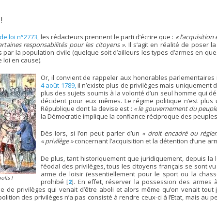
!
de loi n°2773,
les rédacteurs prennent le parti d’écrire que :
« l’acquisition
rtaines responsabilités pour les citoyens ».
Il s’agit en réalité de poser la
 par la population civile (quelque soit d’ailleurs les types d’armes en que
 loi en cause).
Or, il convient de rappeler aux honorables parlementaires
4 août 1789,
il n’existe plus de privilèges mais uniquement d
plus des sujets soumis à la volonté d’un seul homme qui déc
décident pour eux mêmes. Le régime politique n’est plus 
République dont la devise est :
« le gouvernement du peuple,
la Démocratie implique la confiance réciproque des peuple
Dès lors, si l’on peut parler d’un
« droit encadré ou régle
« privilège »
concernant l’acquisition et la détention d’une ar
De plus, tant historiquement que juridiquement, depuis la l
féodal des privilèges, tous les citoyens français se sont vu
arme de loisir (essentiellement pour le sport ou la chas
olis !
prohibé
[
2
]
. En effet, réserver la possession des armes à
gime de privilèges qui venait d’être aboli et alors même qu’on venait tout
olition des privilèges n’a pas consisté à rendre ceux-ci à l’Etat, mais au 