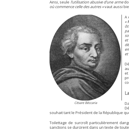
Ainsi, seule
l’utilisation abusive d’une arme
doi
où commence celle des autres »
vaut aussi bie
A 
« 
ôt
pa
so
et
dé
em
et
Dè
au
et
pr
co
L
Césare Béccaria
Da
Dé
souhait tant le Président de la République que 
Toilettage de surcroît particulièrement dan
sanctions se durcirent dans un texte de toute