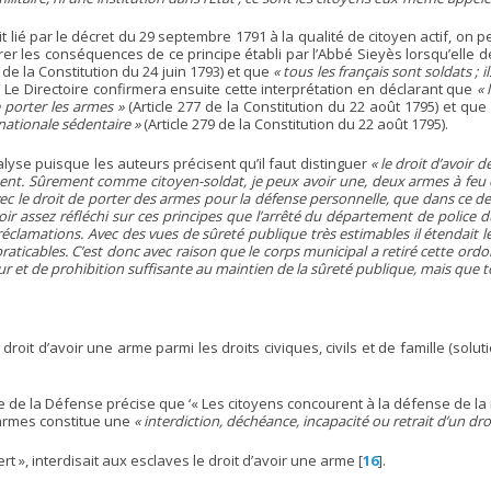
t lié par le décret du 29 septembre 1791 à la qualité de citoyen actif, on pe
tirer les conséquences de ce principe établi par l’Abbé Sieyès lorsqu’elle 
 de la Constitution du 24 juin 1793) et que
« tous les français sont soldats 
3). Le Directoire confirmera ensuite cette interprétation en déclarant que
« 
e porter les armes »
(Article 277 de la Constitution du 22 août 1795) et que
e nationale sédentaire »
(Article 279 de la Constitution du 22 août 1795).
alyse puisque les auteurs précisent qu’il faut distinguer
« le droit d’avoir 
ement. Sûrement comme citoyen-soldat, je peux avoir une, deux armes à feu 
ec le droit de porter des armes pour la défense personnelle, que dans ce dern
r assez réfléchi sur ces principes que l’arrêté du département de police du
réclamations. Avec des vues de sûreté publique très estimables il étendait le
raticables. C’est donc avec raison que le corps municipal a retiré cette ordonn
 et de prohibition suffisante au maintien de la sûreté publique, mais que t
 droit d’avoir une arme parmi les droits civiques, civils et de famille (solu
Code de la Défense précise que ‘« Les citoyens concourent à la défense de 
d’armes constitue une
« interdiction, déchéance, incapacité ou retrait d’un dro
rt », interdisait aux esclaves le droit d’avoir une arme
[
16
]
.