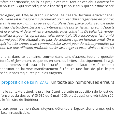
t être sanctionnée, seuls les préjudices résultant de ces abus doivent êt
n pour ceux qui revendiquent la liberté que pour ceux qui en estiment préj
cet égard, en 1764, le grand jurisconsulte Cesare Beccaria écrivait dans l’
Mauvaise est la mesure qui sacrifierait un millier d’avantages réels en contre
erait le feu aux hommes parce qu’il brûle et l’eau parce qu’on se noie de
rt leur destruction. Les lois qui interdisent de porter les armes sont d’une 
nt ni enclins, ni déterminés à commettre des crime (…). De telles lois renden
 meilleures pour les agresseurs ; elles servent plutôt à encourager les hom
sarmé peut être attaqué avec plus de confiance qu’un homme armé. On dev
pêchant les crimes mais comme des lois ayant peur du crime, produites par 
 non par une réflexion profonde sur les avantages et inconvénients d’un tel d
s lors, dans ce domaine, comme dans tant d’autres, toute la questio
torités réglementent et quelles en sont les limites : classiquement, il s’agit
 de la nécessité d’assurer la sécurité publique de l’autre. Or, force est 
oposition de loi vise manifestement à réduire une fois de plus le pr
nséquences majeures pour les citoyens.
a
proposition de loi n°2773 :
un texte aux nombreuses erreurs,
ns le contexte actuel, le premier écueil de cette proposition de loi est d
fense et du décret n°95-589 du 6 mai 1995, plutôt qu’à une véritable ré
le Ministre de l’Intérieur.
gereux pour les honnêtes citoyens détenteurs légaux d’une arme, qui un
 façon inapplicable.