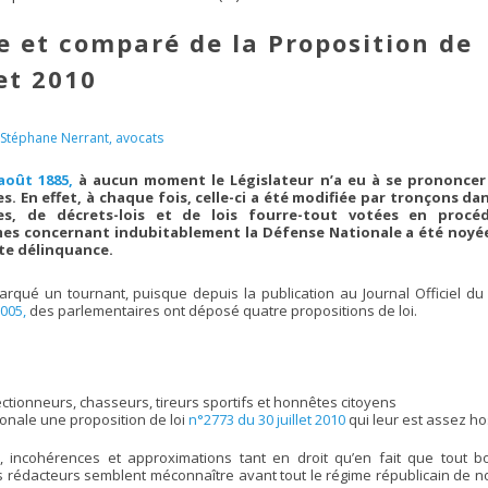
 et comparé de la Proposition de
let 2010
 Stéphane Nerrant, avocats
 août 1885,
à aucun moment le Législateur n’a eu à se prononcer
mes. En effet, à chaque fois, celle-ci a été modifiée par tronçons dan
s, de décrets-lois et de lois fourre-tout votées en procé
mes concernant indubitablement la Défense Nationale a été noyé
ite délinquance.
qué un tournant, puisque depuis la publication au Journal Officiel du 
005,
des parlementaires ont déposé quatre propositions de loi.
ectionneurs, chasseurs, tireurs sportifs et honnêtes citoyens
onale une proposition de loi
n°2773 du 30 juillet 2010
qui leur est assez hos
 incohérences et approximations tant en droit qu’en fait que tout b
s rédacteurs semblent méconnaître avant tout le régime républicain de n