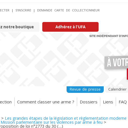
ECTER
|
S’INSCRIRE
|
DEMANDE CARTE DE COLLECTIONNEUR
ez notre boutique
Adhérez à l'UFA
Revue de presse
Calendrier
ection
Comment classer une arme ?
Dossiers
Liens
FAQ
>
Les grandes étapes de la législation et règlementation moderne
>
Mission parlementaire sur les violences par arme à feu
>
oposition de loi n°2773 du 30 (…)