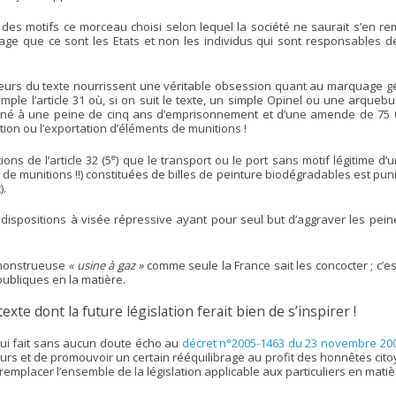
 des motifs ce morceau choisi selon lequel la société ne saurait s’en r
sage que ce sont les Etats et non les individus qui sont responsables
rs du texte nourrissent une véritable obsession quant au marquage gén
ple l’article 31 où, si on suit le texte, un simple Opinel ou une arque
né à une peine de cinq ans d’emprisonnement et d’une amende de 75 000
on ou l’exportation d’éléments de munitions !
e
ons de l’article 32 (5
) que le transport ou le port sans motif légitime d
de munitions !!) constituées de billes de peinture biodégradables est pun
).
 dispositions à visée répressive ayant pour seul but d’aggraver les pein
e monstrueuse
« usine à gaz »
comme seule la France sait les concocter ; c’est
publiques en la matière.
exte dont la future législation ferait bien de s’inspirer !
 qui fait sans aucun doute écho au
décret n°2005-1463 du 23 novembre 200
eurs et de promouvoir un certain rééquilibrage au profit des honnêtes citoy
emplacer l’ensemble de la législation applicable aux particuliers en matiè