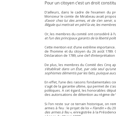
Pour un citoyen c’est un droit constitu
D’ailleurs, dans le cadre de l’examen du p
Monsieur le comte de Mirabeau avait proposé
d’avoir chez lui des armes, et de s’en servir
illégale qui mettrait en péril la vie, les membres
Or, les membres du comité ont considéré à l
et l’un des principaux garants de la liberté poli
Cette mention est d’une extrême importance. 
de l’homme et du citoyen du 26 août 1789. Or,
Déclaration de 1789, une clef d’interprétation
De plus, les membres du Comité des Cinq aj
s’établirait dans un État, par cela seul qu’un
sophismes démentis par les faits, puisque aucun
En effet, l’une des raisons fondamentales con
s’agit de la garantie ultime, qui permet de s’
politiques. A cet égard, les honorables dépu
des autorisations de détention au régime de 
Si l’on reste sur ce terrain historique, on r
armes à feu : le projet de loi
« Flandin »
du 20
des armes à feu »
, enregistrée à la Présiden