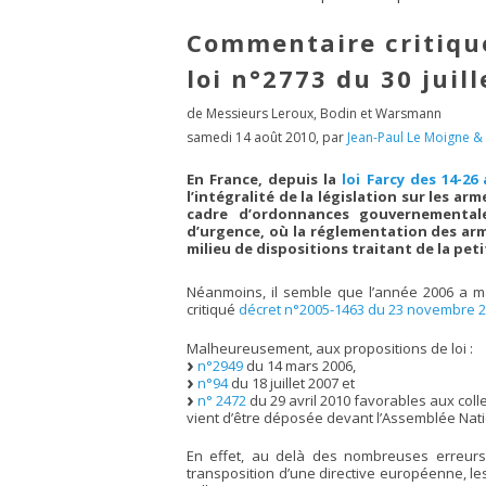
Commentaire critique
loi n°2773 du 30 juil
de Messieurs Leroux, Bodin et Warsmann
samedi 14 août 2010
,
par
Jean-Paul Le Moigne &
En France, depuis la
loi Farcy des 14-26
l’intégralité de la législation sur les ar
cadre d’ordonnances gouvernementale
d’urgence, où la réglementation des ar
milieu de dispositions traitant de la pet
Néanmoins, il semble que l’année 2006 a mar
critiqué
décret n°2005-1463 du 23 novembre 2
Malheureusement, aux propositions de loi :
n°2949
du 14 mars 2006,
n°94
du 18 juillet 2007 et
n° 2472
du 29 avril 2010 favorables aux coll
vient d’être déposée devant l’Assemblée Nati
En effet, au delà des nombreuses erreurs,
transposition d’une directive européenne, le