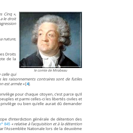
s Cinq »
,
a le droit
agression
sa nature,
es Droits
ote de la
le comte de Mirabeau
 celle qui
us les raisonnements contraires sont de futiles
ion est armée »
[
4
]
.
ivilège pour chaque citoyen, c’est parce qu’il
ples et parmi celles-ci les libertés civiles et
 privilège ou bien qu’elle aurait dû demander
ncipe d’interdiction générale de détention des
n° 845
« relative à l’acquisition et à la détention
par l’Assemblée Nationale lors de la deuxième