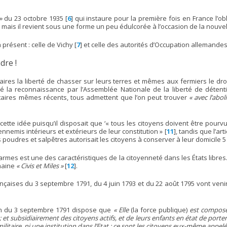
»
du 23 octobre 1935
[
6
]
qui instaure pour la première fois en France l’ob
mais il revient sous une forme un peu édulcorée à l’occasion de la nouvell
présent : celle de Vichy
[
7
]
et celle des autorités d’Occupation allemande
dre !
aires la liberté de chasser sur leurs terres et mêmes aux fermiers le dro
 la reconnaissance par l’Assemblée Nationale de la liberté de détenti
taires mêmes récents, tous admettent que l’on peut trouver
« avec l’abol
 cette idée puisqu’il disposait que ‘« tous les citoyens doivent être pou
nnemis intérieurs et extérieurs de leur constitution »
[
11
]
, tandis que l’art
 des poudres et salpêtres autorisait les citoyens à conserver à leur domicil
armes est une des caractéristiques de la citoyenneté dans les États libre
maine
« Civis et Miles »
[
12
]
.
Françaises du 3 septembre 1791, du 4 juin 1793 et du 22 août 1795 vont ven
tution du 3 septembre 1791 dispose que
« Elle
(la force publique)
est composée
; et subsidiairement des citoyens actifs, et de leurs enfants en état de porter 
itaire, ni une institution dans l’Etat ; ce sont les citoyens eux-même appelés