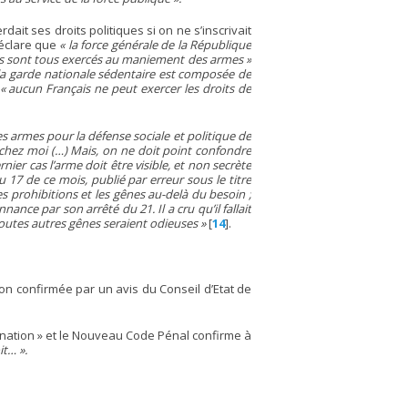
rdait ses droits politiques si on ne s’inscrivait
déclare que
« la force générale de la République
; ils sont tous exercés au maniement des armes »
la garde nationale sédentaire est composée de
« aucun Français ne peut exercer les droits de
des armes pour la défense sociale et politique de
chez moi (…) Mais, on ne doit point confondre
ier cas l’arme doit être visible, et non secrète
 17 de ce mois, publié par erreur sous le titre
s prohibitions et les gênes au-delà du besoin ;
ance par son arrêté du 21. Il a cru qu’il fallait
outes autres gênes seraient odieuses »
[
14
]
.
tion confirmée par un avis du Conseil d’Etat de
la nation » et le Nouveau Code Pénal confirme à
it… ».