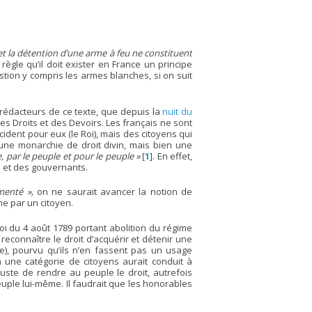
 et la détention d’une arme à feu ne constituent
 règle qu’il doit exister en France un principe
stion y compris les armes blanches, si on suit
 rédacteurs de ce texte, que depuis la
nuit du
es Droits et des Devoirs. Les français ne sont
ident pour eux (le Roi), mais des citoyens qui
une monarchie de droit divin, mais bien une
 par le peuple et pour le peuple »
[
1
]
. En effet,
s et des gouvernants.
menté »,
on ne saurait avancer la notion de
me par un citoyen.
oi du 4 août 1789 portant abolition du régime
 reconnaître le droit d’acquérir et détenir une
se), pourvu qu’ils n’en fassent pas un usage
 une catégorie de citoyens aurait conduit à
 juste de rendre au peuple le droit, autrefois
peuple lui-même. Il faudrait que les honorables