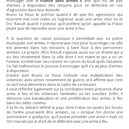
envisager une
« France sans armes »
afin qu’il n’y ait pas
d’armes à disposition des citoyens pour se défendre en cas
d’agression dans leur domicile.
Bruno Le Roux le précise quand il dit que les agressions qui
tournent mal sont celles où l’agressé avait une arme chez lui et
Eric Raoult quand il précise qu’il préfère qu’on appelle la Police
plutôt que de répondre avec une arme à feu.
À la question de savoir pourquoi il permettait que sa police
municipale soit armée, il répond que c’est pour la protéger car elle
est amenée dans ses missions à faire face à des personnes
armées. Le propos d’Eric Raoult s’appuie aussi sur un drame qui a
eu lieu récemment dans la ville dont il est maire et qui a vu un
homme excédé tuer ses voisins en raison du bruit qu’ils faisaient.
Ce fait malheureux le pousse à envisager qu’il n’y ait plus d’armes
à disposition.
D’autre part Bruno Le Roux redoute une multiplication des
violences avec armes notamment de guerre, et il affirme que c’est
ce qu’il veut démontrer dans le cadre de sa mission.
Il veut réfléchir également sur la corrélation entre présence d’une
arme à feu et les violences familiales ou les suicides. Enfin, il
dénonce une banalisation et une prolifération des armes à feu
dans les délits commis.
A la fin du débat il définit le pays dont il rêve où seules les forces
de l’ordre pourraient être armées, où
« lorsque l’on donne une
autorisation à quelqu’un, qu’il puisse posséder une arme » mais où
l’on n’aurait pas le droit de se défendre avec une arme à feu.