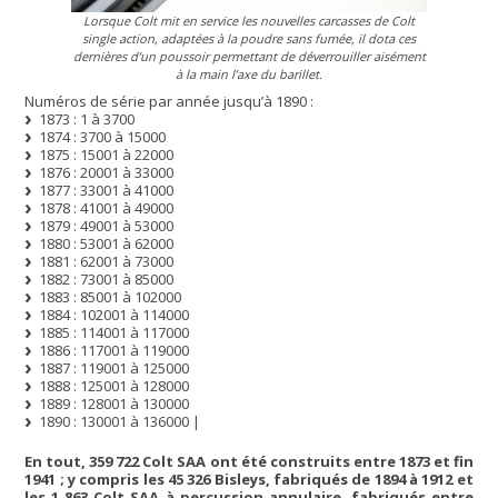
Lorsque Colt mit en service les nouvelles carcasses de Colt
single action, adaptées à la poudre sans fumée, il dota ces
dernières d’un poussoir permettant de déverrouiller aisément
à la main l’axe du barillet.
Numéros de série par année jusqu’à 1890 :
1873 : 1 à 3700
1874 : 3700 à 15000
1875 : 15001 à 22000
1876 : 20001 à 33000
1877 : 33001 à 41000
1878 : 41001 à 49000
1879 : 49001 à 53000
1880 : 53001 à 62000
1881 : 62001 à 73000
1882 : 73001 à 85000
1883 : 85001 à 102000
1884 : 102001 à 114000
1885 : 114001 à 117000
1886 : 117001 à 119000
1887 : 119001 à 125000
1888 : 125001 à 128000
1889 : 128001 à 130000
1890 : 130001 à 136000 |
En tout, 359 722 Colt SAA ont été construits entre 1873 et fin
1941 ; y compris les 45 326 Bisleys, fabriqués de 1894 à 1912 et
les 1 863 Colt SAA à percussion annulaire, fabriqués entre