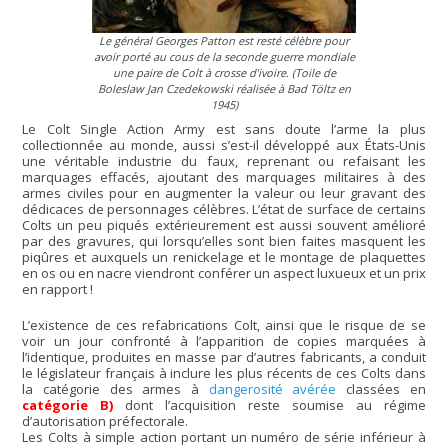
Le général Georges Patton est resté célèbre pour
avoir porté au cous de la seconde guerre mondiale
une paire de Colt à crosse d’ivoire. (Toile de
Boleslaw Jan Czedekowski réalisée à Bad Töltz en
1945)
Le Colt Single Action Army est sans doute l’arme la plus
collectionnée au monde, aussi s’est-il développé aux États-Unis
une véritable industrie du faux, reprenant ou refaisant les
marquages effacés, ajoutant des marquages militaires à des
armes civiles pour en augmenter la valeur ou leur gravant des
dédicaces de personnages célèbres. L’état de surface de certains
Colts un peu piqués extérieurement est aussi souvent amélioré
par des gravures, qui lorsqu’elles sont bien faites masquent les
piqûres et auxquels un renickelage et le montage de plaquettes
en os ou en nacre viendront conférer un aspect luxueux et un prix
en rapport !
L’existence de ces refabrications Colt, ainsi que le risque de se
voir un jour confronté à l’apparition de copies marquées à
l’identique, produites en masse par d’autres fabricants, a conduit
le législateur français à inclure les plus récents de ces Colts dans
la catégorie des armes à
dangerosité avérée
classées en
catégorie B)
dont l’acquisition reste soumise au régime
d’autorisation préfectorale.
Les Colts à simple action portant un numéro de série inférieur à