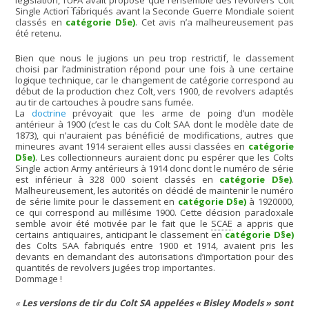
législation, l’
UFA
avait proposé que l’ensemble des revolvers Colt
Single Action fabriqués avant la Seconde Guerre Mondiale soient
classés en
catégorie D§e)
. Cet avis n’a malheureusement pas
été retenu.
Bien que nous le jugions un peu trop restrictif, le classement
choisi par l’administration répond pour une fois à une certaine
logique technique, car le changement de catégorie correspond au
début de la production chez Colt, vers 1900, de revolvers adaptés
au tir de cartouches à poudre sans fumée.
La
doctrine
prévoyait que les arme de poing d’un modèle
antérieur à 1900 (c’est le cas du Colt SAA dont le modèle date de
1873), qui n’auraient pas bénéficié de modifications, autres que
mineures avant 1914 seraient elles aussi classées en
catégorie
D§e)
. Les collectionneurs auraient donc pu espérer que les Colts
Single action Army antérieurs à 1914 donc dont le numéro de série
est inférieur à 328 000 soient classés en
catégorie D§e)
.
Malheureusement, les autorités on décidé de maintenir le numéro
de série limite pour le classement en
catégorie D§e)
à 1920000,
ce qui correspond au millésime 1900. Cette décision paradoxale
semble avoir été motivée par le fait que le
SCAE
a appris que
certains antiquaires, anticipant le classement en
catégorie D§e)
des Colts SAA fabriqués entre 1900 et 1914, avaient pris les
devants en demandant des autorisations d’importation pour des
quantités de revolvers jugées trop importantes.
Dommage !
Les versions de tir du Colt SA appelées
« Bisley Models »
sont