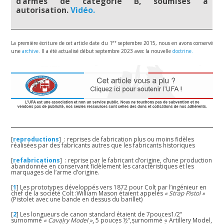
d’armes de catégorie B, soumises à
autorisation.
Vidéo.
er
La première écriture de cet article date du 1
septembre 2015, nous en avons conservé
une
archive
. Il a été actualisé début septembre 2023 avec la nouvelle
doctrine.
[
reproductions
]
: reprises de fabrication plus ou moins fidèles
réalisées par des fabricants autres que les fabricants historiques
[
refabrications
]
: reprise par le fabricant d’origine, d’une production
abandonnée en conservant fidèlement les caractéristiques et les
marquages de l’arme d’origine.
[
1
]
Les prototypes développés vers 1872 pour Colt par l’ingénieur en
chef de la société Colt :William Mason étaient appelés
« Strap Pistol »
(Pistolet avec une bande en dessus du barillet)
[
2
]
Les longueurs de canon standard étaient de 7pouces1/2"
surnommé
« Cavalry Model »
, 5 pouces ½",surnommé « Artillery Model,