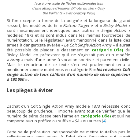
face à une volée de flèches enflammées lors
d’une attaque d’Indiens. (Photo du film
« Only
the Vaillants »
avec Gregory Peck)
Si l’on excepte la forme de la poignée et la longueur du grand
ressort, les modèles de tir
« Flattop Target »
et
« Bisley Model »
sont mécaniquement identiques aux autres
« Single Action »
modèles 1873 et ils sont inclus dans les mêmes fourchettes de
numérotation. Si le législateur avait mentionné dans la liste des
armes à dangerosité avérée
« Le Colt Single Action Army »
, il aurait
été possible de plaider le classement en
catégorie D§e)
du
Bisley Model en prétextant qu’il ne s’agissait pas d’un modèle
« Army »
mais d’une arme à vocation sportive et purement civile.
Mais le rédacteur de ce texte s’en est prudemment tenu à
mentionner comme maintenus en catégorie B
« les revolvers Colt
single action de tous calibres d’un numéro de série supérieur
à 192 000 »
.
Les pièges à éviter
L’achat d’un Colt Single Action Army modèle 1873 nécessite donc
beaucoup de prudence. Il importe avant tout de vérifier que le
numéro de série classe bien l’arme en
catégorie D§e)
et qu’il ne
comporte aucun préfixe ou suffixe
« SA »
ou autres
[
4
]
.
Cette seule précaution indispensable ne mettra toutefois pas le
collectionneur non averti à l’abri d’un faussaire qui aurait