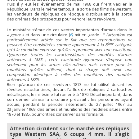
Puis il y eut les événements de mai 1968 qui firent vaciller la
République. Dans le même temps, à la sortie des films de western,
les vendeurs de répliques de l’époque distribuaient à la sortie
des cinémas des prospectus pour vendre leurs revolvers.
Le ministère s’émut de ces ventes importantes d’armes dans le
« genre »
et dans une circulaire
[
6
]
mit en garde : "
l’attention est
particulièrement attirée sur le fait que ces reproductions ne
ème
peuvent être considérées comme appartenant à la 8
catégorie
qu’à la condition expresse qu’elles reprennent avec une exactitude
rigoureuse toutes les caractéristiques des modèles d’armes
antérieurs à 1885 ; cette exactitude rigoureuse s’impose non
seulement pour les armes elles-mêmes mais encore pour les
munitions qu’elles utilisent, dont la charge doit avoir une
composition identique à celles des munitions des modèles
antérieurs à 1885.
Bien qu’aucun de ces revolvers 1873 ne fut utilisé durant les
révoltes estudiantines, devant l’afflux de répliques à cartouches
métalliques, le millésime fut ramené à 1870. Détail important, dans
son dernier alinéa la circulaire précisait : les personnes ayant
acquis, pendant la période s’étendant du 27 juillet 1967 au
23 janvier 1969, des armes et munitions des modèles situés entre
1870 et 1885, pourront les conserver sans formalité.
Attention circulent sur le marché des répliques
type Western SAA, 6 coups 4 mm. Il s’agit