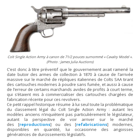
Colt Single Action Army à canon de 71/2 pouces surnommé « Cavalry Model ».
(Photo : James Julia Auctions)
C’est donc à titre préventif que le gouvernement avait ramené la
date butoir des armes de collection à 1870 à cause de l’arrivée
massive sur le marché de répliques italiennes de Colts SAA tirant
des cartouches modernes à poudre sans fumée, et aussi à cause
de l’erreur de certains marchands avides de profits à court terme,
qui s’étaient mis à commercialiser des cartouches chargées de
fabrication récente pour ces revolvers.
Ce petit rappel historique résume à lui seul toute la problématique
du classement légal du Colt Single Action Army : autant les
modèles anciens n’inquiètent pas particulièrement le législateur,
autant la perspective de voir arriver sur le marché
des
[
reproductions
]
ou des
[
refabrications
]
modernes,
disponibles en quantité, lui occasionne des angoisses
génératrices de durcissements législatifs.