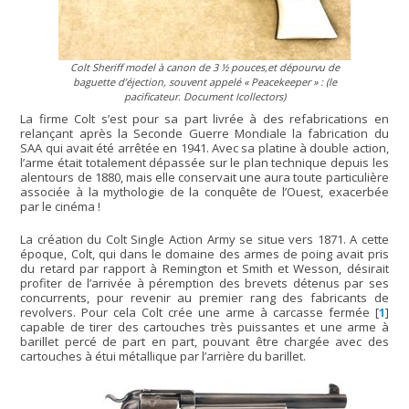
Colt Sheriff model à canon de 3 ½ pouces,et dépourvu de
baguette d’éjection, souvent appelé
« Peacekeeper »
: (le
pacificateur. Document Icollectors)
La firme Colt s’est pour sa part livrée à des refabrications en
relançant après la Seconde Guerre Mondiale la fabrication du
SAA qui avait été arrêtée en 1941. Avec sa platine à double action,
l’arme était totalement dépassée sur le plan technique depuis les
alentours de 1880, mais elle conservait une aura toute particulière
associée à la mythologie de la conquête de l’Ouest, exacerbée
par le cinéma !
La création du Colt Single Action Army se situe vers 1871. A cette
époque, Colt, qui dans le domaine des armes de poing avait pris
du retard par rapport à Remington et Smith et Wesson, désirait
profiter de l’arrivée à péremption des brevets détenus par ses
concurrents, pour revenir au premier rang des fabricants de
revolvers. Pour cela Colt crée une arme à carcasse fermée
[
1
]
capable de tirer des cartouches très puissantes et une arme à
barillet percé de part en part, pouvant être chargée avec des
cartouches à étui métallique par l’arrière du barillet.