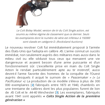
Le Colt Bisley Model, version de tir du Colt Single action, est
soumis au même régime de classement que ce dernier. Seuls
les exemplaires dont le numéro de série est inférieur à 192000
sont classés en catégorie D. (Rockisland Auctions)
Le nouveau revolver Colt fut immédiatement proposé à l’armée
des États-Unis qui l’adopta en calibre .45. L’arme connut un succès
immédiat, non seulement auprès des militaires mais aussi dans le
milieu civil ou elle séduisit tous ceux qui menaient une vie
dangereuse et avaient besoin d’une arme puissante et d’un
fonctionnement sûr. L’excellente prise en main du Colt Single
Action le rendait particulièrement apte au tir instinctif, aussi
devint-il l’arme favorite des hommes de la conquête de l’Ouest
auprès desquels il acquit le surnom de
« Peacemaker » (« Le
Pacificateur »)
. La production de ce modèle s’éleva à plus de 300
000 exemplaires
[
2
]
fabriqués entre 1873 et 1940, chambrés en
une trentaine de calibres dont les plus populaires furent de loin
de .45 Colt et le .44-40 Winchester
[
3
]
. Les exemplaires, fabriqués
avant 1941 sont appelés
« Colts Single Action de la première
génération »