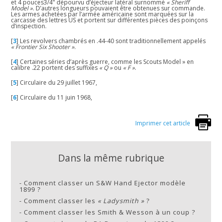
et 4 pouces3/4" dépourvu d’éjecteur latéral surnommé
« Sheriff
Model »
. D’autres longueurs pouvaient être obtenues sur commande.
Les armes achetées par l’armée américaine sont marquées sur la
carcasse des lettres US et portent sur différentes pièces des poinçons
d’inspection.
[
3
]
Les revolvers chambrés en .44-40 sont traditionnellement appelés
« Frontier Six Shooter »
.
[
4
]
Certaines séries d’après guerre, comme les Scouts Model » en
calibre .22 portent des suffixes
« Q »
ou
« F »
.
[
5
]
Circulaire du 29 juillet 1967,
[
6
]
Circulaire du 11 juin 1968,
Imprimer cet article
Dans la même rubrique
-
Comment classer un S&W Hand Ejector modèle
1899 ?
-
Comment classer les
« Ladysmith »
?
-
Comment classer les Smith & Wesson à un coup ?