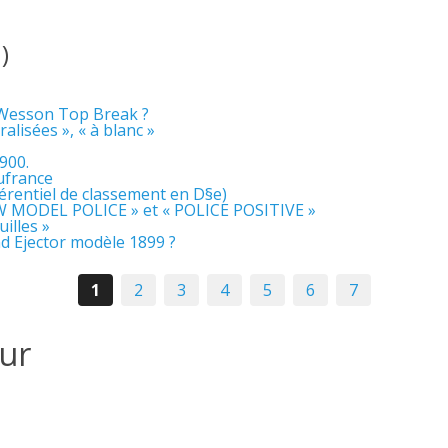
)
 Wesson Top Break ?
alisées », « à blanc »
900.
ufrance
rentiel de classement en D§e)
EW MODEL POLICE » et « POLICE POSITIVE »
uilles »
 Ejector modèle 1899 ?
1
2
3
4
5
6
7
eur