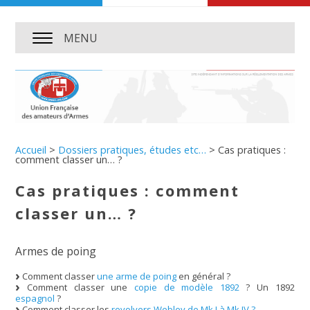
MENU
Accueil
>
Dossiers pratiques, études etc…
>
Cas pratiques :
comment classer un… ?
Cas pratiques : comment
classer un… ?
Armes de poing
Comment classer
une arme de poing
en général ?
Comment classer une
copie de modèle 1892
? Un 1892
espagnol
?
Comment classer les
revolvers Webley de Mk I à Mk IV ?