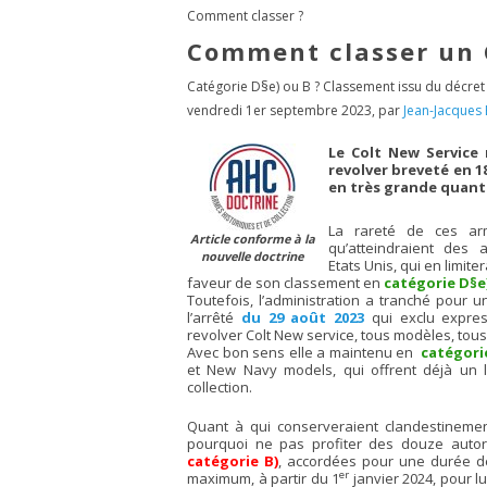
Comment classer ?
Comment classer un 
Catégorie D§e) ou B ? Classement issu du décret
vendredi 1er septembre 2023
,
par
Jean-Jacques
Le Colt New Service
revolver breveté en 18
en très grande quanti
La rareté de ces arme
Article conforme à la
qu’atteindraient des 
nouvelle doctrine
Etats Unis, qui en limiter
faveur de son classement en
catégorie D§e
Toutefois, l’administration a tranché pour
l’arrêté
du 29 août 2023
qui exclu expre
revolver Colt New service, tous modèles, tous 
Avec bon sens elle a maintenu en
catégori
et New Navy models, qui offrent déjà un
collection.
Quant à qui conserveraient clandestinemen
pourquoi ne pas profiter des douze autor
catégorie B)
, accordées pour une durée 
er
maximum, à partir du 1
janvier 2024, pour l