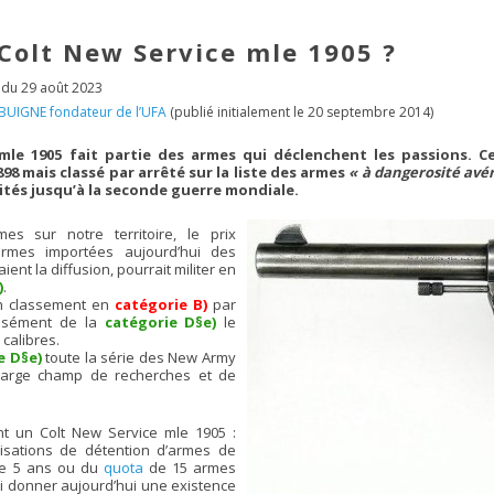
Colt New Service mle 1905 ?
 du 29 août 2023
 BUIGNE fondateur de l’UFA
(publié initialement le 20 septembre 2014)
 mle 1905 fait partie des armes qui déclenchent les passions. 
98 mais classé par arrêté sur la liste des armes
« à dangerosité avé
tés jusqu’à la seconde guerre mondiale.
s sur notre territoire, le prix
armes importées aujourd’hui des
aient la diffusion, pourrait militer en
)
.
 un classement en
catégorie B)
par
ssément de la
catégorie D§e)
le
calibres.
e D§e)
toute la série des New Army
 large champ de recherches et de
t un Colt New Service mle 1905 :
isations de détention d’armes de
de 5 ans ou du
quota
de 15 armes
ui donner aujourd’hui une existence