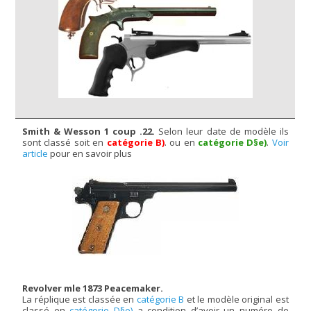
Smith & Wesson 1 coup .22.
Selon leur date de modèle ils
sont classé soit en
catégorie B)
. ou en
catégorie D§e)
.
Voir
article
pour en savoir plus
Revolver mle 1873 Peacemaker.
La réplique est classée en
catégorie B
et le modèle original est
classé en
catégorie D§e)
a condition d’avoir un numéro de