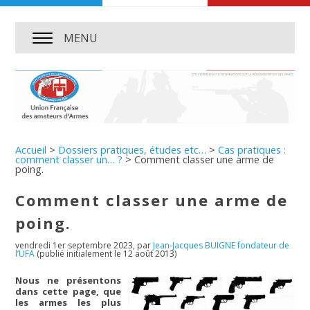
MENU
Accueil
>
Dossiers pratiques, études etc…
>
Cas pratiques :
comment classer un… ?
>
Comment classer une arme de
poing.
Comment classer une arme de
poing.
vendredi 1er septembre 2023
,
par
Jean-Jacques BUIGNE fondateur de
l’UFA
(publié initialement le 12 août 2013)
Nous ne présentons
dans cette page, que
les armes les plus