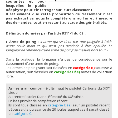
courantes et pour
lesquelles le public
néophyte peut s’interroger sur leurs classement.
Il est évident que cette proposition de classement n’est
pas exhaustive, nous la complèterons au fur et à mesure
des demandes, tout en restant au stade des généralités.
Définition données par l’article R311-1 du CSI :
Arme de poing :
« arme qui se tient par une poignée à l’aide
d’une seule main et qui n’est pas destinée à être épaulée. La
longueur de référence d’une arme de poing se mesure hors tout »
Dans la pratique, la longueur n’a pas de conséquence sur le
classement d’une arme de poing.
Les armes de poing sont soit classées en
catégorie B)
.soumise à
autorisation, soit classées en
catégorie D§e)
armes de collection
libre.
e
Armes a air comprimé :
En haut le pistolet Carbona du XIX
siècle.
er
e
Au centre Pistolet Diana 1
moitié du XX
siècle.
En bas pistolet de compétition récent.
Ils sont tous classés en
catégorie D§e)
sauf un pistolet récent
dépassait la puissance de 20 joules auquel cas il serait classé
en
catégorie C.