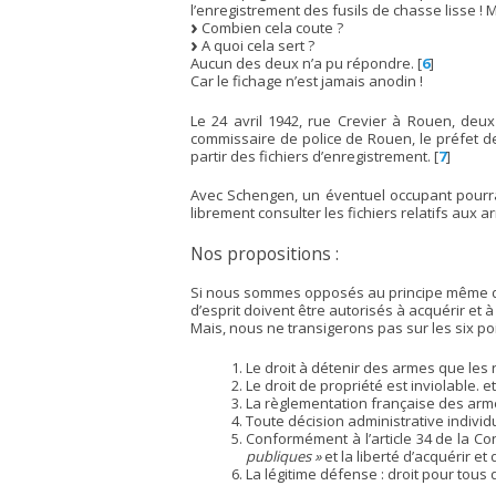
l’enregistrement des fusils de chasse lisse ! M
Combien cela coute ?
A quoi cela sert ?
Aucun des deux n’a pu répondre.
[
6
]
Car le fichage n’est jamais anodin !
Le 24 avril 1942, rue Crevier à Rouen, deu
commissaire de police de Rouen, le préfet de
partir des fichiers d’enregistrement.
[
7
]
Avec Schengen, un éventuel occupant pourrai
librement consulter les fichiers relatifs aux
Nos propositions :
Si nous sommes opposés au principe même du 
d’esprit doivent être autorisés à acquérir et 
Mais, nous ne transigerons pas sur les six p
Le droit à détenir des armes que les 
Le droit de propriété est inviolable. 
La règlementation française des arme
Toute décision administrative individ
Conformément à l’article 34 de la Cons
publiques »
et la liberté d’acquérir e
La légitime défense : droit pour tou