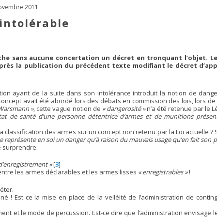
-novembre 2011
’intolérable
nche sans aucune concertation un décret en tronquant l’objet. L
après la publication du précédent texte modifiant le décret d’app
ation ayant de la suite dans son intolérance introduit la notion de dang
concept avait été abordé lors des débats en commission des lois, lors d
-Warsmann »
, cette vague notion de
« dangerosité »
n’a été retenue par le L
état de santé d’une personne détentrice d’armes et de munitions prés
 la classification des armes sur un concept non retenu par la Loi actuelle
e représente en soi un danger qu’à raison du mauvais usage qu’en fait son 
 surprendre.
d’enregistrement »
[
3
]
ntre les armes déclarables et les armes lisses
« enregistrables »
!
éter.
 ! Est ce la mise en place de la velléité de l’administration de conti
ent et le mode de percussion. Est-ce dire que l’administration envisage le