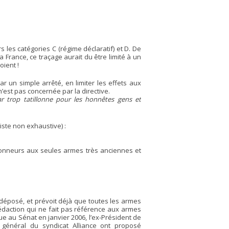
 les catégories C (régime déclaratif) et D. De
la France, ce traçage aurait du être limité à un
oient !
ar un simple arrêté, en limiter les effets aux
n’est pas concernée par la directive.
ar trop tatillonne pour les honnêtes gens et
liste non exhaustive) :
tionneurs aux seules armes très anciennes et
té déposé, et prévoit déjà que toutes les armes
e rédaction qui ne fait pas référence aux armes
ue au Sénat en janvier 2006, l’ex-Président de
 général du syndicat Alliance ont proposé