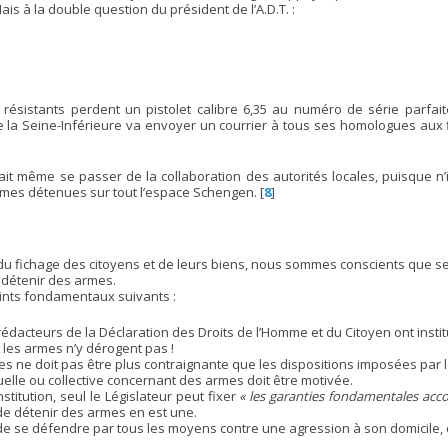
ais à la double question du président de l’A.D.T. :
x résistants perdent un pistolet calibre 6,35 au numéro de série parfa
 la Seine-Inférieure va envoyer un courrier à tous ses homologues aux f
t même se passer de la collaboration des autorités locales, puisque n’
 armes détenues sur tout l’espace Schengen.
[
8
]
fichage des citoyens et de leurs biens, nous sommes conscients que seul
à détenir des armes.
oints fondamentaux suivants :
rédacteurs de la Déclaration des Droits de l’Homme et du Citoyen ont insti
et les armes n’y dérogent pas !
s ne doit pas être plus contraignante que les dispositions imposées par l
uelle ou collective concernant des armes doit être motivée.
titution, seul le Législateur peut fixer
« les garanties fondamentales accor
t de détenir des armes en est une.
s de se défendre par tous les moyens contre une agression à son domicile,