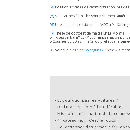
[
4
]
Position affirmée de l’administration lors des
[
5
]
Si les armes à broche sont nettement antérieu
[
6
]
Une lettre du président de l’ADT à Mr Schling
[
7
]
Thèse de doctorat de maître J.P Le Moigne :
Procès verbal n° 234/1, commissariat de police 
Courrier du 30 avril 1942, du préfet de la Sein
[
8
]
Voir sur le
site de Swissguns
« éditos »
la mésa
-
Et pourquoi pas les voitures ?
-
De l’inacceptable à l’intolérable
-
Mission d’information de la commis
-
4° catégorie, … c’est le foutoir !
-
Collectionner des armes a feu obsol