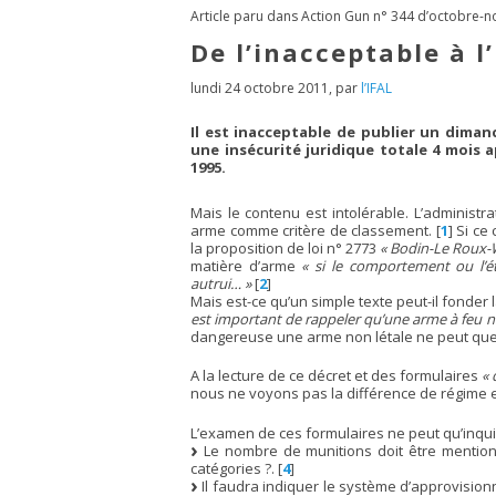
Article paru dans Action Gun n° 344 d’octobre
De l’inacceptable à l
lundi 24 octobre 2011
,
par
l’IFAL
Il est inacceptable de publier un dima
une insécurité juridique totale 4 mois 
1995.
Mais le contenu est intolérable. L’administr
arme comme critère de classement.
[
1
]
Si ce 
la proposition de loi n° 2773
« Bodin-Le Roux
matière d’arme
« si le comportement ou l’
autrui… »
[
2
]
Mais est-ce qu’un simple texte peut-il fonder
est important de rappeler qu’une arme à feu n
dangereuse une arme non létale ne peut que
A la lecture de ce décret et des formulaires
« 
nous ne voyons pas la différence de régime e
L’examen de ces formulaires ne peut qu’inqui
Le nombre de munitions doit être mentionné
catégories ?.
[
4
]
Il faudra indiquer le système d’approvisionn