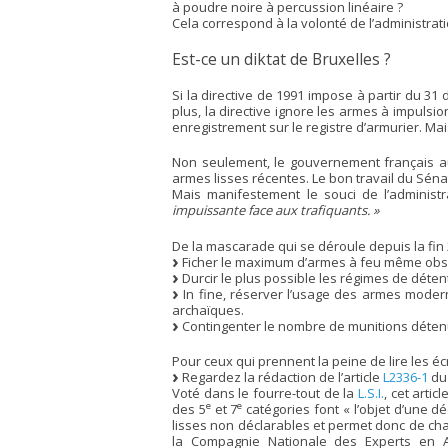
à poudre noire à percussion linéaire ?
Cela correspond à la volonté de l’administrat
Est-ce un diktat de Bruxelles ?
Si la directive de 1991 impose à partir du 31
plus, la directive ignore les armes à impulsion
enregistrement sur le registre d’armurier. M
Non seulement, le gouvernement français aurai
armes lisses récentes. Le bon travail du Séna
Mais manifestement le souci de l’administ
impuissante face aux trafiquants. »
De la mascarade qui se déroule depuis la fin 20
Ficher le maximum d’armes à feu même obso
Durcir le plus possible les régimes de détent
In fine, réserver l’usage des armes modern
archaïques.
Contingenter le nombre de munitions détenu
Pour ceux qui prennent la peine de lire les écrit
Regardez la rédaction de l’article
L2336-1
du
Voté dans le fourre-tout de la
L.S.I.
, cet arti
e
e
des 5
et 7
catégories font « l’objet d’une dé
lisses non déclarables et permet donc de chan
la Compagnie Nationale des Experts en Ar