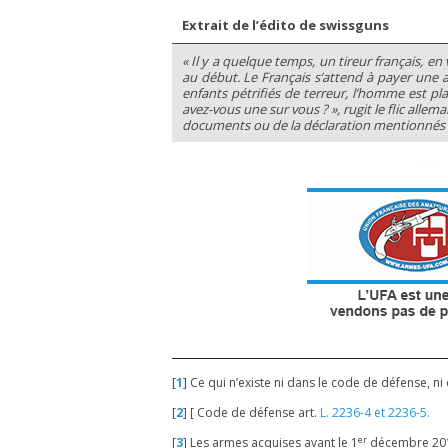
Extrait de l’édito de swissguns
« Il y a quelque temps, un tireur français, en
au début. Le Français s’attend à payer une 
enfants pétrifiés de terreur, l’homme est pl
avez-vous une sur vous ? », rugit le flic allem
documents ou de la déclaration mentionnés ci
[
1
]
Ce qui n’existe ni dans le code de défense, ni
[
2
]
[ Code de défense art.
L. 2236-4 et 2236-5.
er
[
3
]
Les armes acquises avant le 1
décembre 2011 