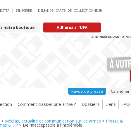
ECTER
|
S’INSCRIRE
|
DEMANDE CARTE DE COLLECTIONNEUR
ez notre boutique
Adhérez à l'UFA
Revue de presse
Calendrier
ection
Comment classer une arme ?
Dossiers
Liens
FAQ
>
Médias, actualité et communication sur les armes
>
Presse &
rmes & Tir
>
De l’inacceptable à l’intolérable