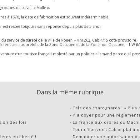
 groupes de travail « Molle ».
res à 1870, la date de fabrication est souvent indéterminable.
er est restée toujours sans réponse depuis plus de 5 ans !
du service de sûreté de la ville de Rouen. - 4 M 262, Cab 4/15 cote provisoire.
e-Inférieure aux préfets de la Zone Occupée et de la Zone non Occupée. - 1 W (M
venture d’un touriste français molesté par un policier allemand parce qu’il pos
Dans la même rubrique
-
Tels des charognards ! « Plus 
-
Plaidoyer pour une règlementa
sion des lois
-
La france aux ordres du Mach
-
Tour d’horizon : Calme plat inq
etes en liberté !
-
Demander une autorisation « 