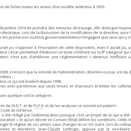
ion de ficher toutes les armes d’un modèle antérieur à 1870.
 décembre 2014 de prendre des mesures de traçage, elle distingue toujours
 électrique. Lors de la discussion de la modification de la directive, pour 
ais les promesses (surtout gouvernementales) n’engagent que ceux qui y cr
t pu s’opposer à l’inscription de cette disposition, mais il aurait pu, p
e
teur César permettait d’élaborer un texte cohérent sur la 8
catégorie qui 
ration n’est pas d’améliorer une réglementation
« devenue inefficace c
09, il ressort que la volonté de l’administration, directive ou pas, est de (
lètes ;
ion ce qui est évident depuis 1998 ;
es avec parcimonie aux seuls tireurs et chasseurs et limiter les collec
es quelque soit la catégorie.
s de l’A.D.T. et de l’
U.F.A.
et de les analyser ce constat est patent !
 Code de Défense.
cle a été rédigé par l’administration, puisque c’est un projet de loi qui a é
claration » et qu’un décret en Conseil d’Etat définit les conditions. Cett
ger le régime de ces armes sans changer la Loi ! En outre, lors du colloq
mes et Munitions. Jean-Claude Schlinger, appuyé par le secrétaire