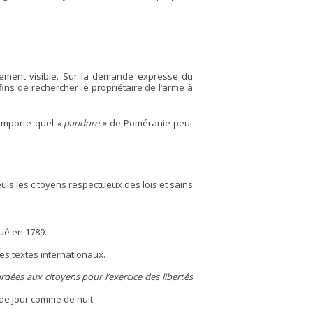
itement visible. Sur la demande expresse du
ins de rechercher le propriétaire de l’arme à
importe quel
« pandore »
de Poméranie peut
s les citoyens respectueux des lois et sains
tué en 1789.
es textes internationaux.
dées aux citoyens pour l’exercice des libertés
 de jour comme de nuit.