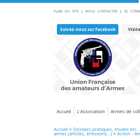
PLAN DU SITE
|
NOUS CONTACTER
|
SE CONN
Suivez-nous sur Facebook
Visit
Accueil
L'Association
Armes de coll
Accueil
>
Dossiers pratiques, études etc…
armes (articles, émissions…)
>
Action - A