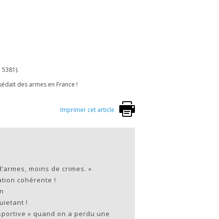
 5381).
sédait des armes en France !
Imprimer cet article
d’armes, moins de crimes. »
tion cohérente !
in
uietant !
sportive » quand on a perdu une