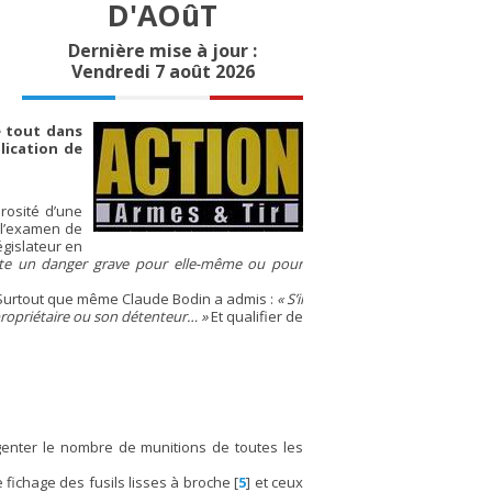
D'AOûT
Dernière mise à jour :
Vendredi 7 août 2026
e tout dans
lication de
erosité d’une
e l’examen de
égislateur en
ente un danger grave pour elle-même ou pour
 ? Surtout que même Claude Bodin a admis :
« S’il
propriétaire ou son détenteur… »
Et qualifier de
ngenter le nombre de munitions de toutes les
 fichage des fusils lisses à broche
[
5
]
et ceux