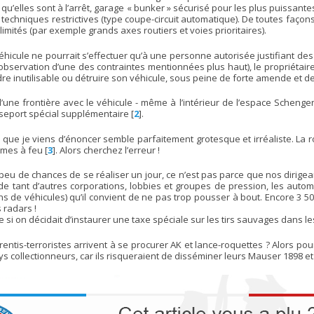
qu’elles sont à l’arrêt, garage « bunker » sécurisé pour les plus puissantes
 techniques restrictives (type coupe-circuit automatique). De toutes façon
limités (par exemple grands axes routiers et voies prioritaires).
véhicule ne pourrait s’effectuer qu’à une personne autorisée justifiant 
observation d’une des contraintes mentionnées plus haut), le propriétaire 
ndre inutilisable ou détruire son véhicule, sous peine de forte amende et d
’une frontière avec le véhicule - même à l’intérieur de l’espace Schengen
seport spécial supplémentaire
[
2
]
.
ion que je viens d’énoncer semble parfaitement grotesque et irréaliste. La
rmes à feu
[
3
]
. Alors cherchez l’erreur !
peu de chances de se réaliser un jour, ce n’est pas parce que nos dirigea
ar de tant d’autres corporations, lobbies et groupes de pression, les aut
ions de véhicules) qu’il convient de ne pas trop pousser à bout. Encore 3 
 radars !
 si on décidait d’instaurer une taxe spéciale sur les tirs sauvages dans 
tis-terroristes arrivent à se procurer AK et lance-roquettes ? Alors pour 
s collectionneurs, car ils risqueraient de disséminer leurs Mauser 1898 et