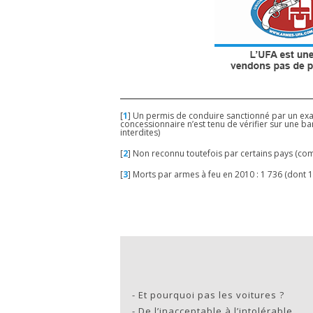
[
1
]
Un permis de conduire sanctionné par un examen
concessionnaire n’est tenu de vérifier sur une b
interdites)
[
2
]
Non reconnu toutefois par certains pays (com
[
3
]
Morts par armes à feu en 2010 : 1 736 (dont 1
-
Et pourquoi pas les voitures ?
-
De l’inacceptable à l’intolérable