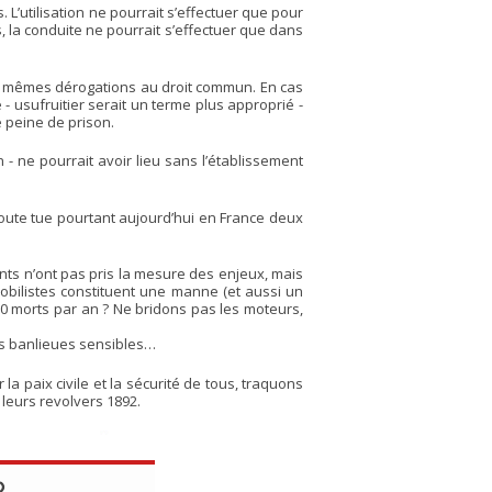
. L’utilisation ne pourrait s’effectuer que pour
s, la conduite ne pourrait s’effectuer que dans
des mêmes dérogations au droit commun. En cas
- usufruitier serait un terme plus approprié -
e peine de prison.
 - ne pourrait avoir lieu sans l’établissement
 route tue pourtant aujourd’hui en France deux
nts n’ont pas pris la mesure des enjeux, mais
omobilistes constituent une manne (et aussi un
500 morts par an ? Ne bridons pas les moteurs,
les banlieues sensibles…
la paix civile et la sécurité de tous, traquons
 leurs revolvers 1892.