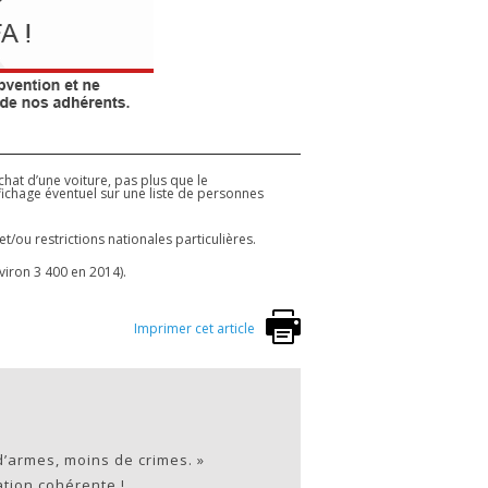
chat d’une voiture, pas plus que le
fichage éventuel sur une liste de personnes
ou restrictions nationales particulières.
viron 3 400 en 2014).
Imprimer cet article
d’armes, moins de crimes. »
tion cohérente !