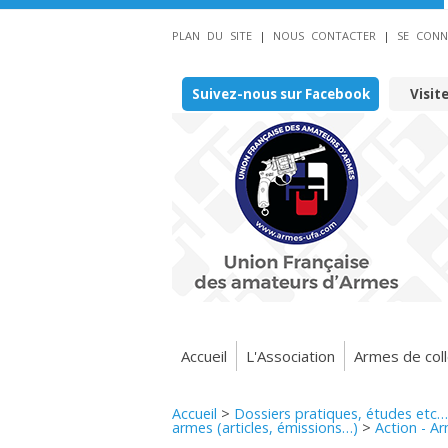
PLAN DU SITE
|
NOUS CONTACTER
|
SE CONN
Suivez-nous sur Facebook
Visit
Accueil
L'Association
Armes de coll
Accueil
>
Dossiers pratiques, études etc…
armes (articles, émissions…)
>
Action - A