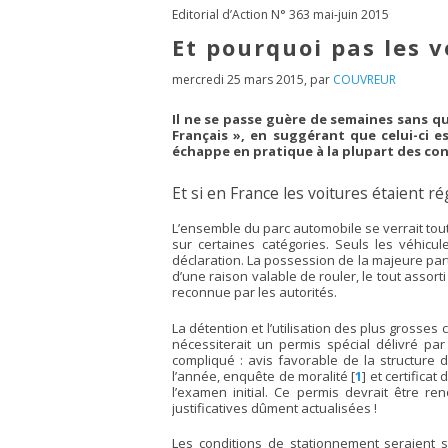
Editorial d’Action N° 363 mai-juin 2015
Et pourquoi pas les v
mercredi 25 mars 2015
,
par
COUVREUR
Il ne se passe guère de semaines sans qu
Français », en suggérant que celui-ci e
échappe en pratique à la plupart des con
Et si en France les voitures étaient 
L’ensemble du parc automobile se verrait tou
sur certaines catégories. Seuls les véhicule
déclaration. La possession de la majeure part
d’une raison valable de rouler, le tout assor
reconnue par les autorités.
La détention et l’utilisation des plus grosse
nécessiterait un permis spécial délivré par
compliqué : avis favorable de la structure dé
l’année, enquête de moralité
[
1
]
et certificat
l’examen initial. Ce permis devrait être re
justificatives dûment actualisées !
Les conditions de stationnement seraient s