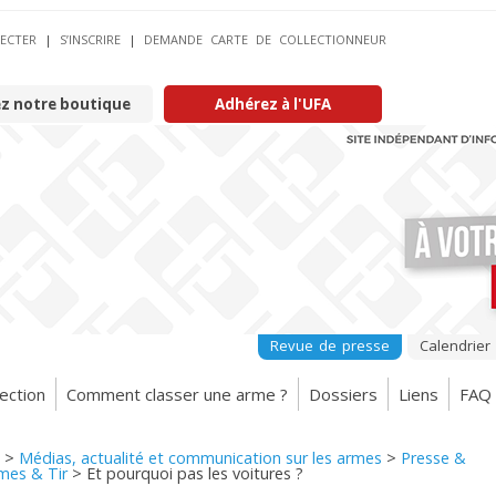
ECTER
|
S’INSCRIRE
|
DEMANDE CARTE DE COLLECTIONNEUR
ez notre boutique
Adhérez à l'UFA
Revue de presse
Calendrier
ection
Comment classer une arme ?
Dossiers
Liens
FAQ
>
Médias, actualité et communication sur les armes
>
Presse &
rmes & Tir
>
Et pourquoi pas les voitures ?