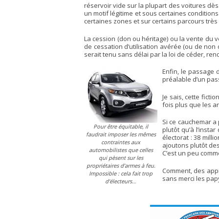
réservoir vide sur la plupart des voitures dès 
un motif légitime et sous certaines conditions
certaines zones et sur certains parcours très 
La cession (don ou héritage) ou la vente du 
de cessation d’utilisation avérée (ou de non 
serait tenu sans délai par la loi de céder, re
Enfin, le passage d
préalable d’un pas
Je sais, cette fict
fois plus que les a
Si ce cauchemar a 
Pour être équitable, il
plutôt qu’à l’inst
faudrait imposer les mêmes
électorat : 38 mill
contraintes aux
ajoutons plutôt des
automobilistes que celles
C’est un peu comme
qui pèsent sur les
propriétaires d’armes à feu.
Comment, des appren
Impossible : cela fait trop
sans merci les papy
d’électeurs…