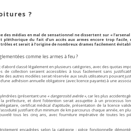
oitures ?
e des médias en mal de sensationnel ne dissertent sur « l’arsenal
st pléthorique du fait d’un accès aux armes encore trop facile, q
trôles et serait à l’origine de nombreux drames facilement évitabl
réglementées comme les armes à feu ?
t d’abord classé légalement en plusieurs catégories, avec des quotas im
s de collection seraient accessibles à tous facilement sans justificati
ie des autres modèles serait réservée aux seuls utilisateurs pouvant just
ti d’une adhésion annuelle obligatoire (avec licence payante) à une associ
s cylindrées (présentant une
« dangerosité avérée »
, car les plus accidentog
 la préfecture, et dont l’obtention serait assujettie à un processus lon
légataire, certificat médical d’aptitude, présentation de la licence vali
 d’assiduité justifiant d’un minimum de km parcourus chaque année, en pl
nouvelé tous les cinq ans, avec fourniture impérative de toutes les pi
trictement encadrées selon la catégorie : pièce fonctionnelle démonté