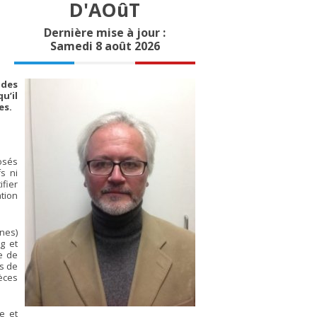
D'AOûT
Dernière mise à jour :
Samedi 8 août 2026
 des
u’il
es.
posés
fs ni
ifier
ation
ènes)
g et
de de
us de
èces
e et