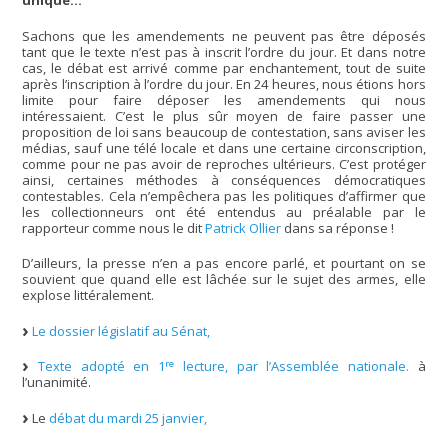
unique…
Sachons que les amendements ne peuvent pas être déposés
tant que le texte n’est pas à inscrit l’ordre du jour. Et dans notre
cas, le débat est arrivé comme par enchantement, tout de suite
après l’inscription à l’ordre du jour. En 24 heures, nous étions hors
limite pour faire déposer les amendements qui nous
intéressaient. C’est le plus sûr moyen de faire passer une
proposition de loi sans beaucoup de contestation, sans aviser les
médias, sauf une télé locale et dans une certaine circonscription,
comme pour ne pas avoir de reproches ultérieurs. C’est protéger
ainsi, certaines méthodes à conséquences démocratiques
contestables. Cela n’empêchera pas les politiques d’affirmer que
les collectionneurs ont été entendus au préalable par le
rapporteur comme nous le dit
Patrick Ollier
dans sa réponse !
D’ailleurs, la presse n’en a pas encore parlé, et pourtant on se
souvient que quand elle est lâchée sur le sujet des armes, elle
explose littéralement.
Le dossier législatif au Sénat,
re
Texte adopté en 1
lecture, par l’Assemblée nationale.
à
l’unanimité.
Le
débat du mardi 25 janvier,