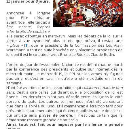
25 janvier pour 3 jours.
Annoncée à l’origine
pour être débattue
avant Noël, elle tardait à
être inscrite. D’après
« les bruits de couloirs »
,
elle serait débattue en mars-avril. Mais les débats de la loi sur la
garde à vue ayant été plus courts que prévu, il restait une
« place »
[
1
]
, que le président de la Commission des Loi, Alain
Warsmann a tout de suite bouchée en y plaçant la proposition de
loi dont il est le co-auteur avec Bruno Le Roux et Claude Bodin.
L’ordre du jour de l’Assemblée Nationale est défini chaque mardi
par la conférence des présidents et publié sur Internet dès le
mercredi matin. Le mercredi 19, la PPL sur les armes n’y figurait
pas ainsi et c’est en catimini qu’elle a été introduite en fin de
semaine..
N’ont été averties que les associations qui
collaborent dans le bon
sens,
c’est à dire celles qui disent que la proposition de loi est
bonne. Ces dernières n’ont pas décodé entre les lignes le côté
pervers du texte. Les autres, comme nous, n’ont été au courant
que dans la soirée du lundi. Et il commençait à être trop tard pour
prévenir les parlementaires qui étaient mobilisés sur le dossier et
qui ont été ainsi
privés de parole
. Il n’est pas certain que la
démocratie ressorte grandie de tout cela !
Ainsi, tout est fait pour imposer par le silence la pensée