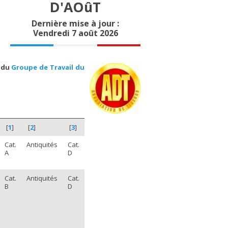
D'AOûT
Dernière mise à jour :
Vendredi 7 août 2026
e du
Groupe de Travail du
[
1
]
[
2
]
[
3
]
Cat.
Antiquités
Cat.
A
D
Cat.
Antiquités
Cat.
B
D