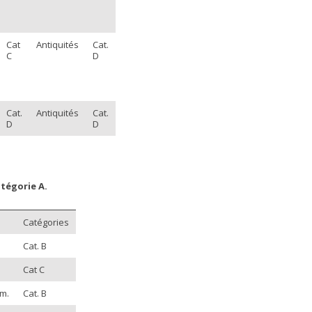
Cat
Antiquités
Cat.
C
D
Cat.
Antiquités
Cat.
D
D
tégorie A.
Catégories
Cat. B
Cat C
cm.
Cat. B