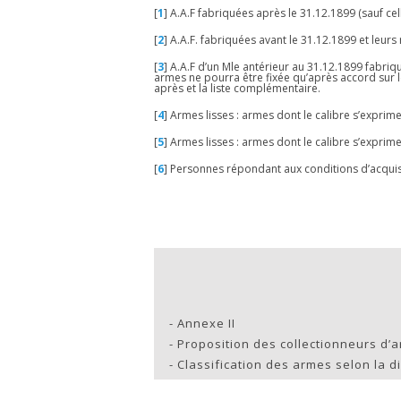
[
1
]
A.A.F fabriquées après le 31.12.1899 (sauf cel
[
2
]
A.A.F. fabriquées avant le 31.12.1899 et leurs
[
3
]
A.A.F d’un Mle antérieur au 31.12.1899 fabriq
armes ne pourra être fixée qu’après accord sur le
après et la liste complémentaire.
[
4
]
Armes lisses : armes dont le calibre s’exprim
[
5
]
Armes lisses : armes dont le calibre s’exprim
[
6
]
Personnes répondant aux conditions d’acquisi
-
Annexe II
-
Proposition des collectionneurs d’
-
Classification des armes selon la di