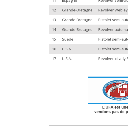
11
Espagne
Revolver semi-aut
12
Grande-Bretagne
Revolver Webley R
13
Grande-Bretagne
Pistolet semi-aut
14
Grande-Bretagne
Revolver automati
15
Suède
Pistolet semi-aut
16
U.S.A.
Pistolet semi-auto
17
U.S.A.
Revolver « Lady S