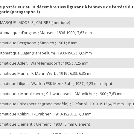
 postérieur au 31 décembre 1899 figurant à l’annexe de l’arrêté du
orie (paragraphe 1)
MARQUE ; MODELE ; CALIBRE (métrique)
tomatique d’origine. ; Mauser ; 1896-1900 ; 7,63 mm
tomatique Bergmann. ; Simplex ; 1901 ; 8 mm
tomatique Luger (Parabellum) ; 1900-1902 ; 7,65mm
omatique Adler. ; Waf-Hermsdorff ; 1905 ; 7,25 mm
omatique Mann. ; F. Mann-Werk ; 1919 ; 6,33, 6,35 mm
omatique Liliput. ; Waffen FBK Menz Suhl ; 1927 ; 4,25 mm Liliput
omatique « Mannlicher » ; Schwarzlose et Männlicher ; 1900 ; 7,63 mm
matique Erika (petit et grand modèle). ; F-Pfannl ; 1910-1913 ;4,25 mm Lilipu
matique Kolibri. ; F-Grâbner ; 1913-1920 ; 2, 7, 3 mm
tomatique Clément. ; Clément ; 1903 ; 5 mm Clément