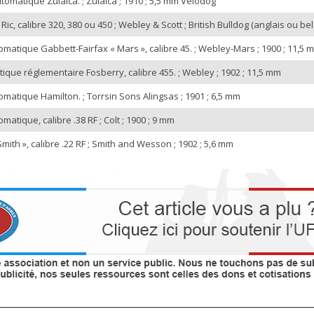
omatique Zulaica. ; Zulaica ; 1910 ; 5,5 mm Vélodog
ic, calibre 320, 380 ou 450 ; Webley & Scott ; British Bulldog (anglais ou be
omatique Gabbett-Fairfax « Mars », calibre 45. ; Webley-Mars ; 1900 ; 11,5 
que réglementaire Fosberry, calibre 455. ; Webley ; 1902 ; 11,5 mm
omatique Hamilton. ; Torrsin Sons Alingsas ; 1901 ; 6,5 mm
matique, calibre .38 RF ; Colt ; 1900 ; 9 mm
mith », calibre .22 RF ; Smith and Wesson ; 1902 ; 5,6 mm