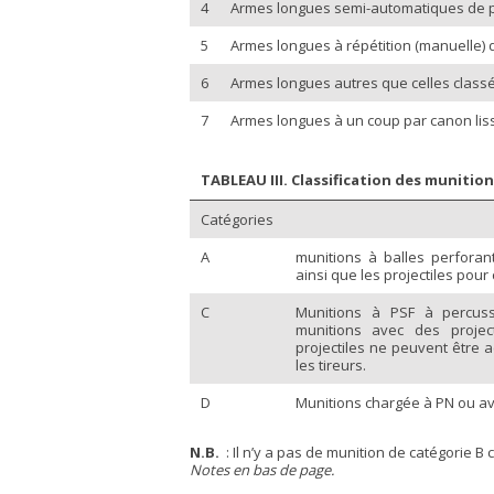
4
Armes longues semi-automatiques de p
5
Armes longues à répétition (manuelle) d
6
Armes longues autres que celles class
7
Armes longues à un coup par canon lis
TABLEAU III. Classification des munitio
Catégories
A
munitions à balles perforant
ainsi que les projectiles pour
C
Munitions à PSF à percuss
munitions avec des projec
projectiles ne peuvent être 
les tireurs.
D
Munitions chargée à PN ou ave
N.B.
: Il n’y a pas de munition de catégorie B
Notes en bas de page.