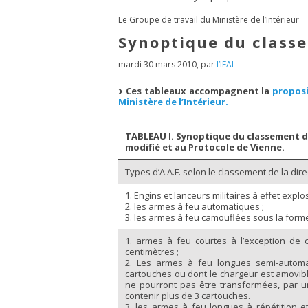
Le Groupe de travail du Ministère de l’Intérieur
Synoptique du class
mardi 30 mars 2010
,
par
l’IFAL
Ces tableaux accompagnent la
proposi
Ministère de l’Intérieur.
TABLEAU I. Synoptique du classement des
modifié et au Protocole de Vienne.
Types d’A.A.F. selon le classement de la dire
1. Engins et lanceurs militaires à effet explos
2. les armes à feu automatiques ;
3. les armes à feu camouflées sous la forme 
1. armes à feu courtes à l’exception de 
centimètres ;
2. Les armes à feu longues semi-automa
cartouches ou dont le chargeur est amovibl
ne pourront pas être transformées, par u
contenir plus de 3 cartouches.
3. les armes à feu longues à répétition 