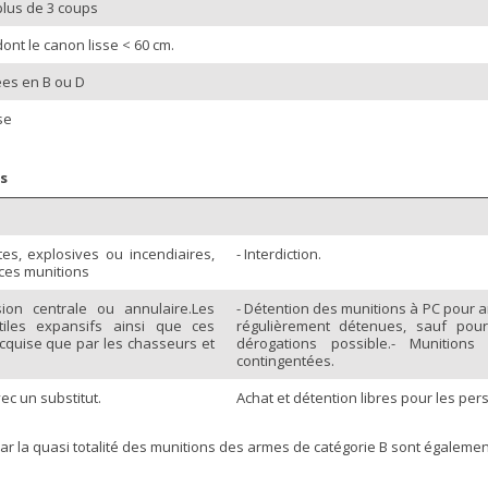
lus de 3 coups
ont le canon lisse < 60 cm.
ées en B ou D
se
ns
es, explosives ou incendiaires,
- Interdiction.
 ces munitions
ion centrale ou annulaire.Les
- Détention des munitions à PC pour 
tiles expansifs ainsi que ces
régulièrement détenues, sauf pour
acquise que par les chasseurs et
dérogations possible.- Munitions
contingentées.
c un substitut.
Achat et détention libres pour les pe
 car la quasi totalité des munitions des armes de catégorie B sont également