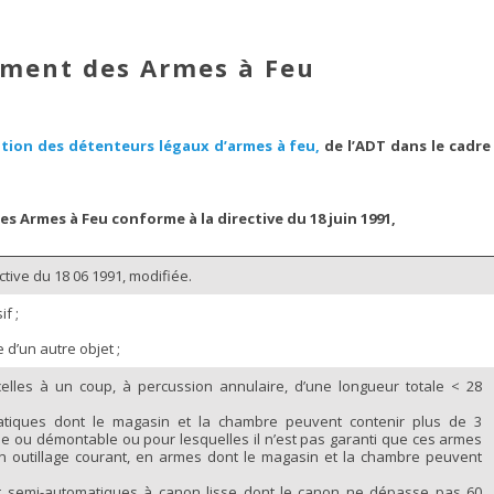
ement des Armes à Feu
tion des détenteurs légaux d’armes à feu,
de l’ADT dans le cadr
 Armes à Feu conforme à la directive du 18 juin 1991,
ctive du 18 06 1991, modifiée.
if ;
d’un autre objet ;
celles à un coup, à percussion annulaire, d’une longueur totale < 28
tiques dont le magasin et la chambre peuvent contenir plus de 3
e ou démontable ou pour lesquelles il n’est pas garanti que ces armes
n outillage courant, en armes dont le magasin et la chambre peuvent
et semi-automatiques à canon lisse dont le canon ne dépasse pas 60