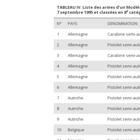
TABLEAU IV. Liste des armes d’un Modèle
e
7 septembre 1995 et classées en 8
catég
N°
PAYS
DENOMINATION ; 
1
Allemagne
Carabine semi-au
2
Allemagne
Pistolet semi-au
3
Allemagne
Carabine semi-au
4
Allemagne
Pistolet semi-aut
5
Allemagne
Pistolet semi-aut
6
Allemagne
Pistolet semi-aut
7
Autriche
Pistolet semi-aut
8
Autriche
Pistolet semi-auto
9
Autriche
Pistolet semi-auto
10
Belgique
Pistolet semi-au