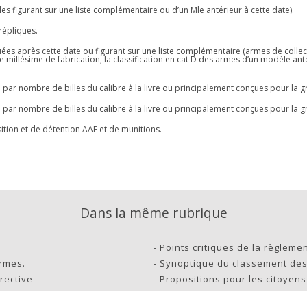
les figurant sur une liste complémentaire ou d’un Mle antérieur à cette date).
 répliques.
uées après cette date ou figurant sur une liste complémentaire (armes de collect
 millésime de fabrication, la classification en cat D des armes d’un modèle ant
e par nombre de billes du calibre à la livre ou principalement conçues pour la g
e par nombre de billes du calibre à la livre ou principalement conçues pour la g
tion et de détention AAF et de munitions.
Dans la même rubrique
-
Points critiques de la règlemen
armes.
-
Synoptique du classement des
rective
-
Propositions pour les citoyen