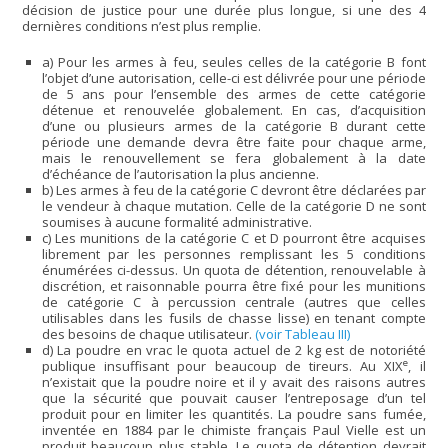
décision de justice pour une durée plus longue, si une des 4
dernières conditions n’est plus remplie.
a) Pour les armes à feu, seules celles de la catégorie B font
l’objet d’une autorisation, celle-ci est délivrée pour une période
de 5 ans pour l’ensemble des armes de cette catégorie
détenue et renouvelée globalement. En cas, d’acquisition
d’une ou plusieurs armes de la catégorie B durant cette
période une demande devra être faite pour chaque arme,
mais le renouvellement se fera globalement à la date
d’échéance de l’autorisation la plus ancienne.
b) Les armes à feu de la catégorie C devront être déclarées par
le vendeur à chaque mutation. Celle de la catégorie D ne sont
soumises à aucune formalité administrative.
c) Les munitions de la catégorie C et D pourront être acquises
librement par les personnes remplissant les 5 conditions
énumérées ci-dessus. Un quota de détention, renouvelable à
discrétion, et raisonnable pourra être fixé pour les munitions
de catégorie C à percussion centrale (autres que celles
utilisables dans les fusils de chasse lisse) en tenant compte
des besoins de chaque utilisateur.
(voir Tableau III)
d) La poudre en vrac le quota actuel de 2 kg est de notoriété
e
publique insuffisant pour beaucoup de tireurs. Au XIX
, il
n’existait que la poudre noire et il y avait des raisons autres
que la sécurité que pouvait causer l’entreposage d’un tel
produit pour en limiter les quantités. La poudre sans fumée,
inventée en 1884 par le chimiste français Paul Vielle est un
produit beaucoup plus stable. Le quota de détention devrait