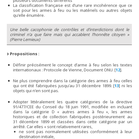
plusieurs documents différents
La classification française est d’une rare incohérence que ce
soit pour les armes à feu ou les matériels ou autres objets
qu’elle énumère.
Une belle cacophonie de contrôles et d’interdictions dont le
criminel n’a que faire mais qui accablent l’honnête citoyen »
(Pierre Lemieux)
Propositions :
Définir précisément le concept d’arme à feu selon les textes
internationaux : Protocole de Vienne, Document ONU.
[
12
]
.
Ne plus comprendre dans la catégorie des armes à feu celles
qui ont été fabriquées jusqu’au 31 décembre 1899.
[
13
]
ni les
objets qui n’en sont pas.
Adopter littéralement les quatre catégories de la directive
91/477/CEE du Conseil du 18 juin 1991, modifiée en incluant
dans la catégorie D « autres armes à feu », les armes
historiques et de collection fabriquées postérieurement au
31 décembre 1899 et classées dans cette catégorie par un
arrêté. Car elles « sont relativement rares,
ne sont pas normalement utilisées conformément à leur
destination initiale,