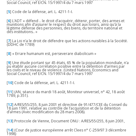
Social Council, ref E/CN. 15/1997/4 du 7 mars 1997
[
5
]
Code de la défense, art. L. 4211-1-I.
[
6
]
L’ADT « défend .. le droit d’acquérir, détenir, porter, des armes et
munitions afin d’assurer le respect du droit aux loisirs, ainsi qu’à la
légitime défense des personnes, des biens, du territoire national et
des institutions.. »
[
7
]
La Loi n’a le droit de défendre que les actions nuisibles à la Société.
(DDHC de 1789)
[
8
]
« Errare humanum est, perseverare diabolicum »
[
9
]
Une étude portant sur 45 états, 65 % de la population mondiale, n’a
pu établir aucune corrélation positive entre la détention d’armes par
les civils et le niveau de violence. (United Nations, Economics and
Social Council, ref E/CN. 15/1997/4 du 7 mars 1997
[
10
]
Code de la défense, art. L. 4211-1-I.
[
11
]
(AN, séance du mardi 18 août, Moniteur universel, n° 42, 18 août
1789, p.351).
[
12
]
A/RES/55/255, 8 juin 2001 et directive de 91/477/CEE du Conseil du
18 juin 1991, relative au contrôle de l’acquisition et de la détention
d’armes (Avec modification du 28 mars 2008).
[
13
]
Protocole de Vienne, Document ONU : A/RES/55/255, 8 juin 2001,
[
14
]
(Cour de justice européenne arrêt Clees n° C-259/97 3 décembre
1998)