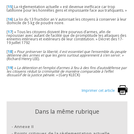
[
15
]
La règlementation actuelle « est devenue inefficace car trop
tatillonne pour les honnêtes gens et impuissante face aux trafiquants. »
[
16
]
La loi du 13 fructidor an V autorisait les citoyens à conserver à leur
domicile de 5 kg de poudre noire.
[
17
]
« Tous les citoyens doivent être pourvus d’armes, afin de
repousser avec autant de facilité que de promptitude les attaques des
ennemis intérieurs et extérieurs de leur constitution. » Décret des 17-
19 juillet 1792
[
18
]
« Pour préserver la liberté, il est essentiel que l’ensemble du peuple
détienne des armes et que les gens surtout apprennent à s’en servir. »
(Richard Henry LEE).
[
19
]
« La détention et l’emploi d’armes à feu à des fins d’autodéfense par
les citoyens réduit la criminalité de manière comparable à l’effet
dissuasif de la justice pénale. »
(Gary KLECK)
Imprimer cet article
Dans la même rubrique
-
Annexe II
-
Points critiques de la règlementation actuelle