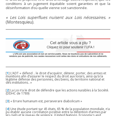
conditions à un jugement équitable soient garanties et que la
désinformation d’où quelle vienne soit sanctionnée.
« Les Lois superflues nuisent aux Lois nécessaires. »
(Montesquieu).
[
1
]
L’ADT « défend .. le droit d’acquérir, détenir, porter, des armes et
munitions afin d’assurer le respect du droit aux loisirs, ainsi qu’à la
légitime défense des personnes, des biens, du territoire national et
des institutions.. »
[
2
]
La Loi n’a le droit de défendre que les actions nuisibles à la Société.
(DDHC de 1789)
[
3
]
« Errare humanum est, perseverare diabolicum »
[
4
]
Une étude portant sur 45 états, 65 % de la population mondiale, n’a
pu établir aucune corrélation positive entre la détention d’armes par
les civils et le niveau de violence. (United Nations, Economics and