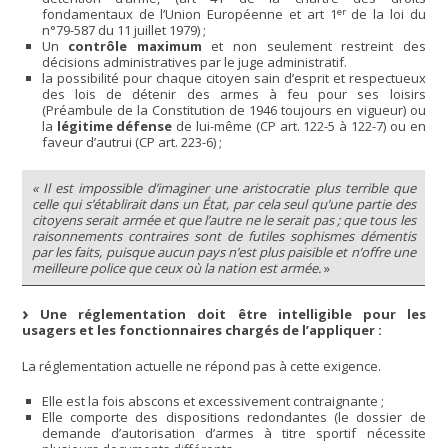
er
fondamentaux de l’Union Européenne et art 1
de la loi du
n°79-587 du 11 juillet 1979) ;
Un
contrôle maximum
et non seulement restreint des
décisions administratives par le juge administratif.
la possibilité pour chaque citoyen sain d’esprit et respectueux
des lois de détenir des armes à feu pour ses loisirs
(Préambule de la Constitution de 1946 toujours en vigueur) ou
la
légitime défense
de lui-même (CP art. 122-5 à 122-7) ou en
faveur d’autrui (CP art. 223-6) ;
« Il est impossible d’imaginer une aristocratie plus terrible que
celle qui s’établirait dans un État, par cela seul qu’une partie des
citoyens serait armée et que l’autre ne le serait pas ; que tous les
raisonnements contraires sont de futiles sophismes démentis
par les faits, puisque aucun pays n’est plus paisible et n’offre une
meilleure police que ceux où la nation est armée.
»
Une réglementation doit être intelligible pour les
usagers et les fonctionnaires chargés de l’appliquer :
La réglementation actuelle ne répond pas à cette exigence.
Elle est la fois abscons et excessivement contraignante ;
Elle comporte des dispositions redondantes (le dossier de
demande d’autorisation d’armes à titre sportif nécessite