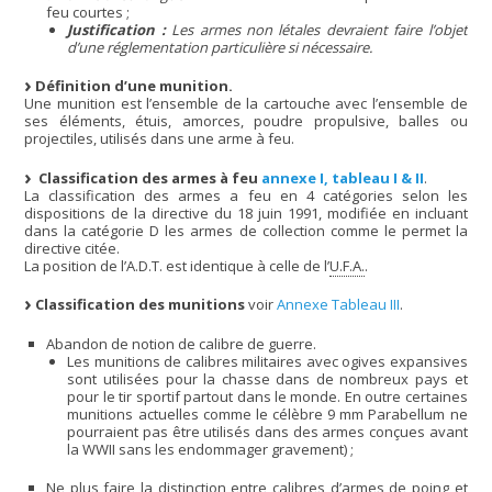
feu courtes ;
Justification :
Les armes non létales devraient faire l’objet
d’une réglementation particulière si nécessaire.
Définition d’une munition.
Une munition est l’ensemble de la cartouche avec l’ensemble de
ses éléments, étuis, amorces, poudre propulsive, balles ou
projectiles, utilisés dans une arme à feu.
Classification des armes à feu
annexe I, tableau I & II
.
La classification des armes a feu en 4 catégories selon les
dispositions de la directive du 18 juin 1991, modifiée en incluant
dans la catégorie D les armes de collection comme le permet la
directive citée.
La position de l’A.D.T. est identique à celle de l’
U.F.A.
.
Classification des munitions
voir
Annexe Tableau III
.
Abandon de notion de calibre de guerre.
Les munitions de calibres militaires avec ogives expansives
sont utilisées pour la chasse dans de nombreux pays et
pour le tir sportif partout dans le monde. En outre certaines
munitions actuelles comme le célèbre 9 mm Parabellum ne
pourraient pas être utilisés dans des armes conçues avant
la WWII sans les endommager gravement) ;
Ne plus faire la distinction entre calibres d’armes de poing et