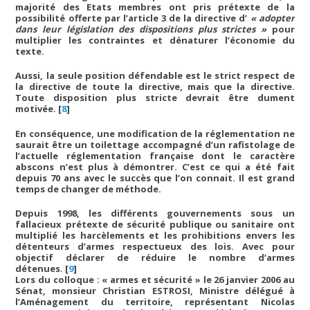
majorité des Etats membres ont pris prétexte de la
possibilité offerte par l’article 3 de la directive d’
« adopter
dans leur législation des dispositions plus strictes »
pour
multiplier les contraintes et dénaturer l’économie du
texte.
Aussi, la seule position défendable est le strict respect de
la directive de toute la directive, mais que la directive.
Toute disposition plus stricte devrait être dument
motivée.
[
8
]
En conséquence, une modification de la réglementation ne
saurait être un toilettage accompagné d’un rafistolage de
l’actuelle réglementation française dont le caractère
abscons n’est plus à démontrer. C’est ce qui a été fait
depuis 70 ans avec le succès que l’on connait. Il est grand
temps de changer de méthode.
Depuis 1998, les différents gouvernements sous un
fallacieux prétexte de sécurité publique ou sanitaire ont
multiplié les harcèlements et les prohibitions envers les
détenteurs d’armes respectueux des lois. Avec pour
objectif déclarer de réduire le nombre d’armes
détenues.
[
9
]
Lors du colloque : « armes et sécurité » le 26 janvier 2006 au
Sénat, monsieur Christian ESTROSI, Ministre délégué à
l’Aménagement du territoire, représentant Nicolas