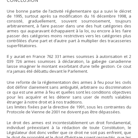
Une bonne partie de l’activité réglementaire qui a suivi le décret
de 1995, surtout après sa modification du 16 décembre 1998, a
consisté, graduellement, souvent sournoisement, toujours
arbitrairement, à faire passer dans une des huit catégories des
armes qui auparavant échappaient à la loi, ou encore à les faire
passer des catégories moins restrictives vers les catégories plus
contrôlées d’une part et d’autre part à multiplier des tracasseries
superfétatoires.
Il y aurait en France 762 331 armes soumises à autorisation et 2
039 726 armes soumises à déclaration, la gabegie canadienne
laisse imaginer le montant exorbitant d’une telle gestion. Ce cout
n’a jamais été débattu devant le Parlement.
Une refonte de la réglementation des armes à feu pour les civils
doit définir clairement sans ambiguïté, arbitraire ou discrimination
ce qui est une arme à feu et quelles sont les conditions objectives
pour les acquérir et les détenir sans user de motifs valables
étranger à notre droit et à nos traditions.
Les limites fixées par la directive de 1991, sous les contraintes du
Protocole de Vienne de 2001 ne doivent pas être dépassées.
Le droit des armes est incontestablement un droit fondamental,
individuel préexistant à la rédaction de toute Constitution, le
Législateur doit donc veiller que ce droit ne soit pas enfreint, que
le droit de propriété et le droit d’héritage soient respectés, que les