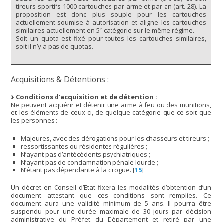
tireurs sportifs 1000 cartouches par arme et par an (art. 28). La
proposition est donc plus souple pour les cartouches
actuellement soumise à autorisation et aligne les cartouches
e
similaires actuellement en 5
catégorie sur le même régime.
Soit un quota est fixé pour toutes les cartouches similaires,
soit il n’y a pas de quotas.
Acquisitions & Détentions :
Conditions d’acquisition et de détention :
Ne peuvent acquérir et détenir une arme à feu ou des munitions,
et les éléments de ceux-ci, de quelque catégorie que ce soit que
les personnes :
Majeures, avec des dérogations pour les chasseurs et tireurs ;
ressortissantes ou résidentes régulières ;
N’ayant pas d’antécédents psychiatriques ;
N’ayant pas de condamnation pénale lourde ;
N’étant pas dépendante à la drogue.
[
15
]
Un décret en Conseil d’Etat fixera les modalités d’obtention d’un
document attestant que ces conditions sont remplies. Ce
document aura une validité minimum de 5 ans. Il pourra être
suspendu pour une durée maximale de 30 jours par décision
administrative du Préfet du Département et retiré par une