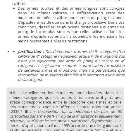
calibres
Des armes courtes et des armes longues sont conçues
dans les mêmes calibres. La différenciation entre des
munitions de même calibre pour armes de poing et armes
d’épaule ne réside que dans la charge propulsive. Dans ces
conditions, classifier les munitions destinées aux armes de
poing de façon plus strictes que celles utilisées dans les
armes d’épaule reviendrait à soumettre les munitions les
moins puissantes à plus de restrictions.
e
Justification :
Des détenteurs d’armes de 5
catégorie d’un
e
calibre de 4
catégorie ne peuvent acquérir de munitions s’ils
e
n’ont pas également une arme de poing du calibre en 4
catégorie. Le Législateur a soumis à autorisation l’acquisition
de certaines armes et munitions, mais n’a pas spécifié que
l’acquisition de munitions était liée à la détention d’une arme
de la catégorie
N.B. : Actuellement les munitions sont classées dans les
mêmes catégories que les armes à feu sans qu’il y ait une
stricte correspondance entre la catégorie des armes et celle
des munitions. Le code de Défense dispose dans son article
L2336-1 III :
« L’acquisition ou la détention de plus de 50
re
e
cartouches par arme de la 1
ou de la 4
catégorie régulièrement
détenue, sauf dans les cas prévus par décret d’application. »
Le
décret d’application du 6 mai 1995 accorde une dérogation aux
seuls les experts : 200 cartouches par arme (art 35) et aux