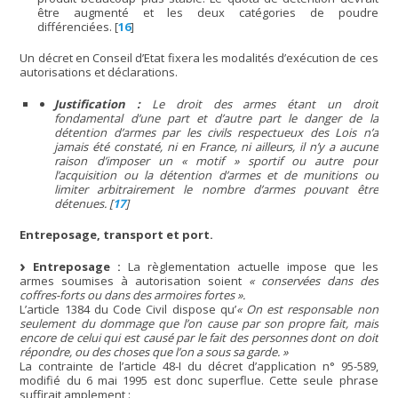
être augmenté et les deux catégories de poudre
différenciées.
[
16
]
Un décret en Conseil d’Etat fixera les modalités d’exécution de ces
autorisations et déclarations.
Justification :
Le droit des armes étant un droit
fondamental d’une part et d’autre part le danger de la
détention d’armes par les civils respectueux des Lois n’a
jamais été constaté, ni en France, ni ailleurs, il n’y a aucune
raison d’imposer un
« motif »
sportif ou autre pour
l’acquisition ou la détention d’armes et de munitions ou
limiter arbitrairement le nombre d’armes pouvant être
détenues.
[
17
]
Entreposage, transport et port.
Entreposage :
La règlementation actuelle impose que les
armes soumises à autorisation soient
« conservées dans des
coffres-forts ou dans des armoires fortes ».
L’article 1384 du Code Civil dispose qu’
« On est responsable non
seulement du dommage que l’on cause par son propre fait, mais
encore de celui qui est causé par le fait des personnes dont on doit
répondre, ou des choses que l’on a sous sa garde. »
La contrainte de l’article 48-I du décret d’application n° 95-589,
modifié du 6 mai 1995 est donc superflue. Cette seule phrase
suffirait amplement :