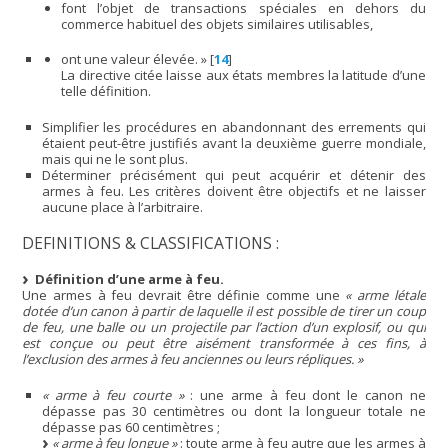
font l’objet de transactions spéciales en dehors du
commerce habituel des objets similaires utilisables,
ont une valeur élevée. »
[
14
]
La directive citée laisse aux états membres la latitude d’une
telle définition.
Simplifier les procédures en abandonnant des errements qui
étaient peut-être justifiés avant la deuxième guerre mondiale,
mais qui ne le sont plus.
Déterminer précisément qui peut acquérir et détenir des
armes à feu. Les critères doivent être objectifs et ne laisser
aucune place à l’arbitraire.
DEFINITIONS & CLASSIFICATIONS :
Définition d’une arme à feu.
Une armes à feu devrait être définie comme une
« arme létale
dotée d’un canon à partir de laquelle il est possible de tirer un coup
de feu, une balle ou un projectile par l’action d’un explosif, ou qui
est conçue ou peut être aisément transformée à ces fins, à
l’exclusion des armes à feu anciennes ou leurs répliques. »
« arme à feu courte »
: une arme à feu dont le canon ne
dépasse pas 30 centimètres ou dont la longueur totale ne
dépasse pas 60 centimètres ;
« arme à feu longue »
: toute arme à feu autre que les armes à