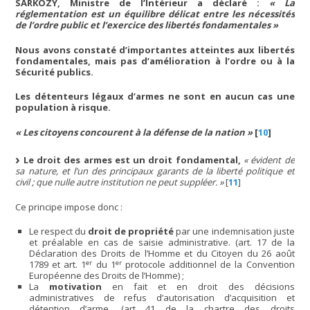
SARKOZY, Ministre de l’Intérieur a déclaré :
« La
réglementation est un équilibre délicat entre les nécessités
de l’ordre public et l’exercice des libertés fondamentales »
Nous avons constaté d’importantes atteintes aux libertés
fondamentales, mais pas d’amélioration à l’ordre ou à la
Sécurité publics.
Les détenteurs légaux d’armes ne sont en aucun cas une
population à risque.
« Les citoyens concourent à la défense de la nation »
[
10
]
Le droit des armes est un droit fondamental,
« évident de
sa nature, et l’un des principaux garants de la liberté politique et
civil ; que nulle autre institution ne peut suppléer. »
[
11
]
Ce principe impose donc :
Le respect du
droit de propriété
par une indemnisation juste
et préalable en cas de saisie administrative. (art. 17 de la
Déclaration des Droits de l’Homme et du Citoyen du 26 août
er
er
1789 et art. 1
du 1
protocole additionnel de la Convention
Européenne des Droits de l’Homme) ;
La
motivation
en fait et en droit des décisions
administratives de refus d’autorisation d’acquisition et
détention d’arme, (art 41 de la chartre des droits