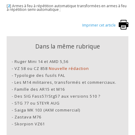
[
2
]
Armes à feu à répétition automatique transformées en armes à feu
à répétition semi-automatique ;
Imprimer cet article
Dans la même rubrique
-
Ruger Mini 14 et AMD 5,56
-
VZ 58 ou CZ 858
Nouvelle rédaction
-
Typologie des fusils FAL
-
Les M14 militaires, transformés et commerciaux.
-
Famille des AR15 et M16
-
Des SIG Fass57/Stg57 aux versions 510 ?
-
STG 77 ou STEYR AUG
-
Saiga MK 103 (AKM commercial)
-
Zastava M76
-
Skorpion VZ61