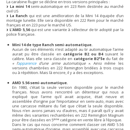
La carabine Ruger se décline en trois versions principales :
La mini 14
semi-automatique en 223 Rem destinée au marché
civil US
La Ranch
qui est une amélioration de la Mini 14 équipée d’un
montage lunette. Elle sera disponible en 222 Rem pour le marché
français et en 223 pour le marché US.
L’AMD 5,56
qui est une variante à sélecteur de tir adopté par la
police française.
Mini 14 de type Ranch semi-automatique.
Aucun de ses éléments n’est adapté au tir automatique l’arme
aurait pu être classée en
catégorie B2 ou B4
suivant le
calibre. Mais elle sera classée en
catégorie B2°§e
du fait de
« l’
apparence
d’une arme automatique »
. Ainsi même les
versions chambrées en 222 Remington bridées à trois coups
ou à répétition. Mais là encore, il y a des exceptions.
AMD 5.56 semi-automatique.
En 1980, c’était la seule version disponible pour le marché
français. Nous avons rencontré un détenteur qui nous a
expliqué que l’arme qu’il avait acquise, était neuve et
assemblée d’origine par l’importateur en semi-auto, mais avec
une carcasse militaire du fait que c’était la seule disponible.
Nous n’en avons jamais vu d’autres, mais il paraît qu’il y avait
même des variantes rechambrées en 222 Remington Magnum
ème
pour être classées en 5
catégorie en vente libre à l’époque.
Dans le cas qui nous concerne comment classer cet AMD 5.56
semi-automatique d’origine, mais assemblé avec une carcasse