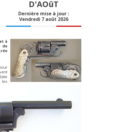
D'AOûT
Dernière mise à jour :
Vendredi 7 août 2026
et à
e de
trée
pour
vent
 date
 les