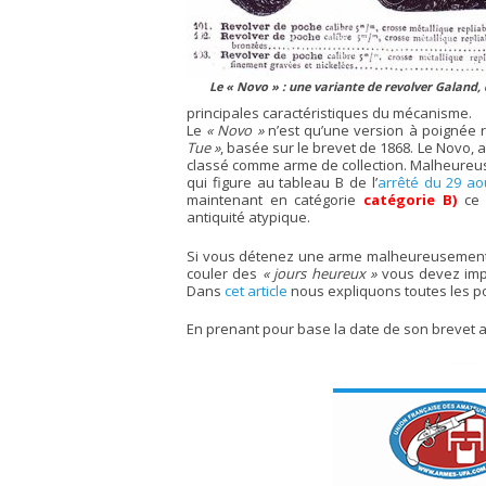
Le
« Novo »
: une variante de revolver Galand, 
principales caractéristiques du mécanisme.
Le
« Novo »
n’est qu’une version à poignée 
Tue »
, basée sur le brevet de 1868. Le Novo, a
classé comme arme de collection. Malheureusem
qui figure au tableau B de l’
arrêté du 29 ao
maintenant en catégorie
catégorie B)
ce 
antiquité atypique.
Si vous détenez une arme malheureusement
couler des
« jours heureux »
vous devez impé
Dans
cet article
nous expliquons toutes les pos
En prenant pour base la date de son brevet ant