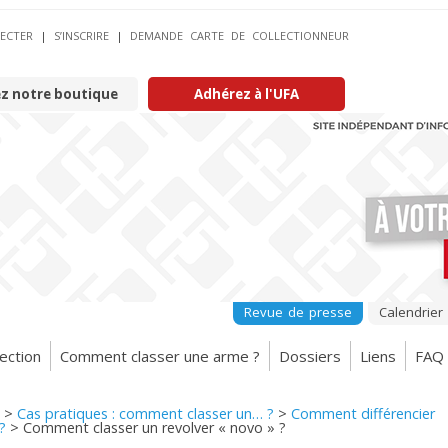
ECTER
|
S’INSCRIRE
|
DEMANDE CARTE DE COLLECTIONNEUR
ez notre boutique
Adhérez à l'UFA
Revue de presse
Calendrier
ection
Comment classer une arme ?
Dossiers
Liens
FAQ
>
Cas pratiques : comment classer un… ?
>
Comment différencier
?
>
Comment classer un revolver « novo » ?