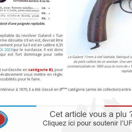
doté d’une poignée repliable.
repliable du revolver Galand
« Tue-
rme désuète s’il en est, devrait être
ent pour lui il est en calibre 6,35
ût 2023
qui le surclasse. Il est donc
qui est fort dommage pour cette
Le Galand 11mm à clef latérale, fabriqué s
de petit calibre de ce revolver. Une v
commercialisée en 1893 sous le nom de
« 
 surclassée en
catégorie B)
, pour
replia
rativement vous mettre en règle.
sibilités pour le faire.
ème
érieur à 1870, il a été classé en 8
catégorie (arme de collection) entre