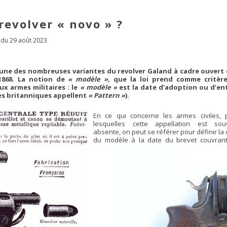
evolver « novo » ?
 du 29 août 2023
 une des nombreuses variantes du revolver Galand à cadre ouvert 
 1868. La notion de
« modèle »,
que la loi prend comme critèr
x armes militaires : le
« modèle »
est la date d’adoption ou d’en
les britanniques appellent
« Pattern »
).
En ce qui concerne les armes civiles, 
lesquelles cette appellation est sou
absente, on peut se référer pour définir la
du modèle à la date du brevet couvrant