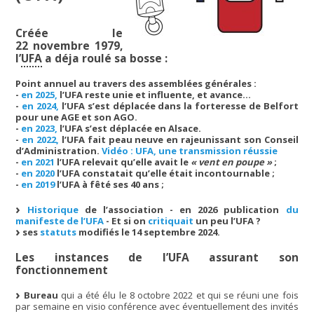
Créée le
22 novembre 1979,
l’
UFA
a déja roulé sa bosse :
Point annuel au travers des assemblées générales :
-
en 2025,
l’UFA reste unie et influente, et avance…
-
en 2024,
l’UFA s’est déplacée dans la forteresse de Belfort
pour une AGE et son AGO.
-
en 2023,
l’UFA s’est déplacée en Alsace.
-
en 2022,
l’UFA fait peau neuve en rajeunissant son Conseil
d’Administration.
Vidéo : UFA, une transmission réussie
-
en 2021
l’UFA relevait qu’elle avait le
« vent en poupe »
;
-
en 2020
l’UFA constatait qu’elle était incontournable ;
-
en 2019
l’UFA à fêté ses 40 ans ;
Historique
de l’association - en 2026 publication
du
manifeste de l’UFA
- Et si on
critiquait
un peu l’UFA ?
ses
statuts
modifiés le 14 septembre 2024.
Les instances de l’UFA assurant son
fonctionnement
Bureau
qui a été élu le 8 octobre 2022 et qui se réuni une fois
par semaine en visio conférence avec éventuellement des invités