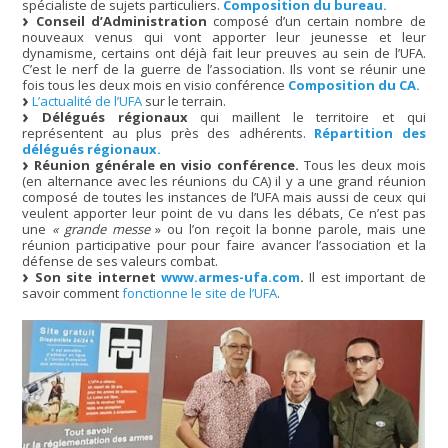
spécialiste de sujets particuliers.
Composition du bureau.
Conseil d’Administration
composé d’un certain nombre de
nouveaux venus qui vont apporter leur jeunesse et leur
dynamisme, certains ont déjà fait leur preuves au sein de l’UFA.
C’est le nerf de la guerre de l’association. Ils vont se réunir une
fois tous les deux mois en visio conférence
Composition du CA.
L’actualité de l’UFA
sur le terrain.
Délégués régionaux
qui maillent le territoire et qui
représentent au plus près des adhérents.
Répartition des
délégués régionaux.
Réunion générale en visio conférence.
Tous les deux mois
(en alternance avec les réunions du CA) il y a une grand réunion
composé de toutes les instances de l’UFA mais aussi de ceux qui
veulent apporter leur point de vu dans les débats, Ce n’est pas
une
« grande messe
» ou l’on reçoit la bonne parole, mais une
réunion participative pour pour faire avancer l’association et la
défense de ses valeurs combat.
Son site internet
www.armes-ufa.com
.
Il est important de
savoir comment
fonctionne le site de l’UFA
.