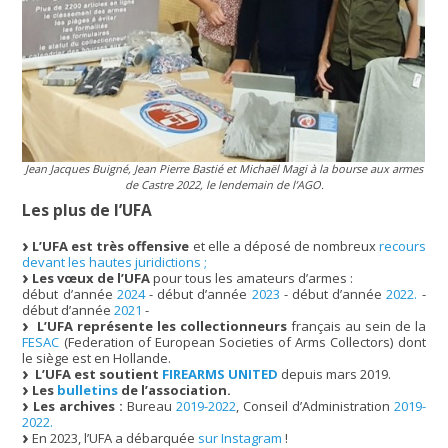
Jean Jacques Buigné, Jean Pierre Bastié et Michaël Magi à la bourse aux armes
de Castre 2022, le lendemain de l’AGO.
Les plus de l’UFA
L’UFA est très offensive
et elle a déposé de nombreux
recours
devant les hautes juridictions ;
Les vœux de l’UFA
pour tous les amateurs d’armes :
début d’année
2024
- début d’année
2023
- début d’année
2022.
-
début d’année
2021
-
L’UFA représente les collectionneurs
français au sein de la
FESAC
(Federation of European Societies of Arms Collectors) dont
le siège est en Hollande.
L’UFA est soutient
FIREARMS UNITED
depuis mars 2019.
Les
bulletins
de l’association.
Les archives :
Bureau
2019-2022
, Conseil d’Administration
2019-
2022.
En 2023, l’UFA a débarquée
sur Instagram
!