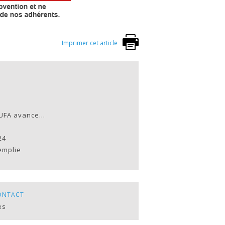
Imprimer cet article
l’UFA avance…
24
emplie
ONTACT
es