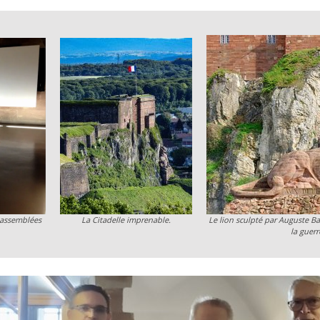
 assemblées
La Citadelle imprenable.
Le lion sculpté par Auguste Ba
la guer