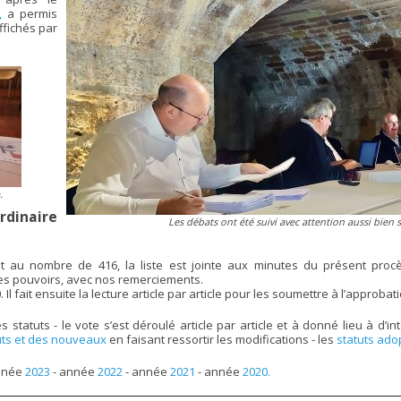
,
a permis
affichés par
.
dinaire
Les débats ont été suivi avec attention aussi bien 
au nombre de 416, la liste est jointe aux minutes du présent procè
 les pouvoirs, avec nos remerciements.
l fait ensuite la lecture article par article pour les soumettre à l’approbat
es statuts - le vote s’est déroulé article par article et à donné lieu à d’
uts et des nouveaux
en faisant ressortir les modifications - les
statuts ado
année
2023
- année
2022
- année
2021
- année
2020.