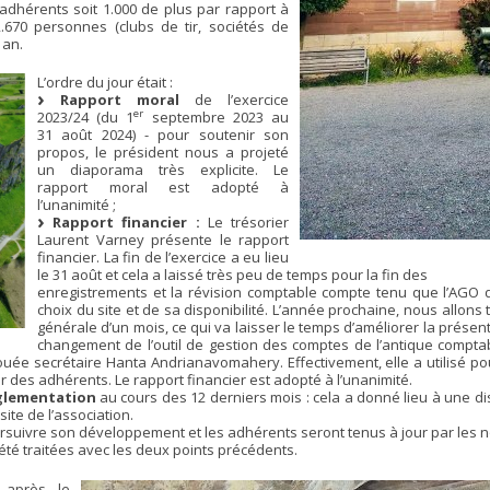
7 adhérents soit 1.000 de plus par rapport à
.670 personnes (clubs de tir, sociétés de
 an.
L’ordre du jour était :
Rapport moral
de l’exercice
er
2023/24 (du 1
septembre 2023 au
31 août 2024) - pour soutenir son
propos, le président nous a projeté
un diaporama très explicite. Le
rapport moral est adopté à
l’unanimité ;
Rapport financier :
Le trésorier
Laurent Varney présente le rapport
financier. La fin de l’exercice a eu lieu
le 31 août et cela a laissé très peu de temps pour la fin des
enregistrements et la révision comptable compte tenu que l’AGO d
choix du site et de sa disponibilité. L’année prochaine, nous allon
générale d’un mois, ce qui va laisser le temps d’améliorer la présent
changement de l’outil de gestion des comptes de l’antique comptab
ouée secrétaire Hanta Andrianavomahery. Effectivement, elle a utilisé pour
r des adhérents. Le rapport financier est adopté à l’unanimité.
règlementation
au cours des 12 derniers mois : cela a donné lieu à une 
 site de l’association.
rsuivre son développement et les adhérents seront tenus à jour par les no
été traitées avec les deux points précédents.
 après le