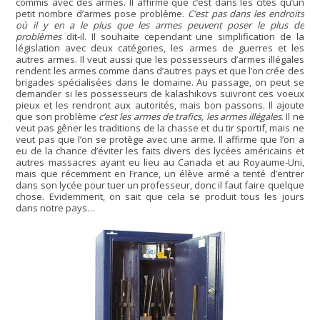
commis avec des armes. Il affirme que c’est dans les cités qu’un
petit nombre d’armes pose problème.
C’est pas dans les endroits
où il y en a le plus que les armes peuvent poser le plus de
problèmes
dit-il. Il souhaite cependant une simplification de la
législation avec deux catégories, les armes de guerres et les
autres armes. Il veut aussi que les possesseurs d’armes illégales
rendent les armes comme dans d’autres pays et que l’on crée des
brigades spécialisées dans le domaine. Au passage, on peut se
demander si les possesseurs de kalashikovs suivront ces voeux
pieux et les rendront aux autorités, mais bon passons. Il ajoute
que son problème
c’est les armes de trafics, les armes illégales
. Il ne
veut pas gêner les traditions de la chasse et du tir sportif, mais ne
veut pas que l’on se protège avec une arme. Il affirme que l’on a
eu de la chance d’éviter les faits divers des lycées américains et
autres massacres ayant eu lieu au Canada et au Royaume-Uni,
mais que récemment en France, un élève armé a tenté d’entrer
dans son lycée pour tuer un professeur, donc il faut faire quelque
chose. Evidemment, on sait que cela se produit tous les jours
dans notre pays…