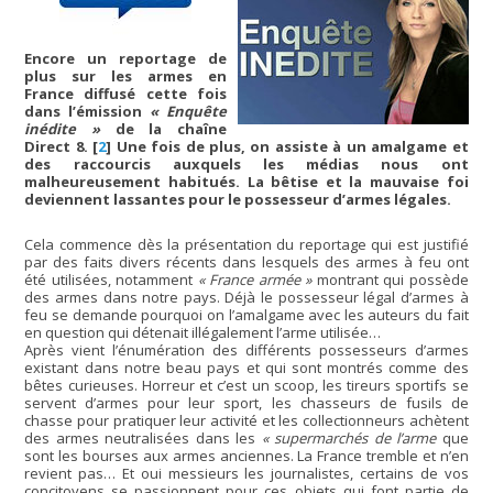
Encore un reportage de
plus sur les armes en
France diffusé cette fois
dans l’émission
« Enquête
inédite »
de la chaîne
Direct 8.
[
2
]
Une fois de plus, on assiste à un amalgame et
des raccourcis auxquels les médias nous ont
malheureusement habitués. La bêtise et la mauvaise foi
deviennent lassantes pour le possesseur d’armes légales.
Cela commence dès la présentation du reportage qui est justifié
par des faits divers récents dans lesquels des armes à feu ont
été utilisées, notamment
« France armée »
montrant qui possède
des armes dans notre pays. Déjà le possesseur légal d’armes à
feu se demande pourquoi on l’amalgame avec les auteurs du fait
en question qui détenait illégalement l’arme utilisée…
Après vient l’énumération des différents possesseurs d’armes
existant dans notre beau pays et qui sont montrés comme des
bêtes curieuses. Horreur et c’est un scoop, les tireurs sportifs se
servent d’armes pour leur sport, les chasseurs de fusils de
chasse pour pratiquer leur activité et les collectionneurs achètent
des armes neutralisées dans les
« supermarchés de l’arme
que
sont les bourses aux armes anciennes. La France tremble et n’en
revient pas… Et oui messieurs les journalistes, certains de vos
concitoyens se passionnent pour ces objets qui font partie de