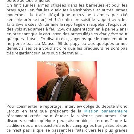
portée de tout le monde.
On finit sur les armes utilisées dans les banlieues et pour les
braquages, en fait les quelques kalashnikovs et autres armes
modernes du trafic illégal (une quinzaine d’armes par cité
sensible précise-t-on). Ah ! là enfin, on saisit le rapport avec les
faits divers cités. On termine le reportage en rappelant l’explosion
des vols avec armes à feu (25% d’augmentation en à peine 2 ans)
en précisant que la circulation des armes illégales
doit y être
pour
quelques choses. En disant cela , gageons que le commentateur
ne pense pas au Mauser 98 du papy ou aux quelques armes
déneutralisés cela voudrait dire que les braqueurs ne sont pas
très regardant sur leurs outils de travail…
Pour commenter le reportage, l’interview obligé du député Bruno
Leroux en tant que président de la
Mission parlementaire
récemment créée pour étudier la violence par armes. Son
discours semble quelque peu raisonnable, il reconnaît que la
tradition des armes existe dans les campagnes françaises et que
ce n’est pas là que se passent les faits divers les plus graves