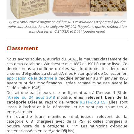
« Les » cartouches d’origine en calibre 10. Ces munitions d’époque à poudre
noire sont classées dans la catégorie D§j bis). Rappelons que les refabrication
sont classées en C 8° (PSF) et C 11° (poudre noire).
Classement
Nous avons soulevé, auprès du
SCAE
, le mauvais classement de
ces deux carabines Winchester mle 1887 et 1901 à canon lisse. Ce
dernier nous a confirmé qu’elles satisfont toutes les deux aux
critères d’éligibilité au statut d’Armes Historique et de Collection en
er
application de la doctrine à
(modèle antérieur au 1
janvier 1900
ayant subi des modifications listées comme mineures avant le
31 décembre 1945).
Du fait que par ailleurs, elle ne figurent pas à l’Annexe 1-(B) de
l’
Arrêté du 24 août 2018
modifié,
elles relèvent bien de la
catégorie D§e)
au regard de l’Article
R.311-2 du CSI
. Elles sont
libres à l’achat et à la détention, et ne sont pas soumises à
enregistrement.
En revanche leurs munitions refabriquées relèvent de la
catégorie C 8° chargées avec de la PSF et celles chargées à
poudre noire de la catégorie C 11°. Les munitions d’époque
restent classées en catégorie D§j bis).