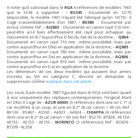
A noter qu’il subsistait dans le
RGA
6 références de modèles 1901
que le SCAE a supprimé :
- BS345
: Documenté en 12/70
(impossible, le modèle 1901 n’ayant été fabriqué qu’en 10/73) : il
s’agit vraisemblablement d’un 1887,
- BE380
: Documenté par
erreur comme FAP,
- AQ803
: Documenté en canon rayé 510 mm :
peut-être a-t-il bien effectivement été rayé pour échapper au
classement en B ? Aujourd’hui D §e) du fait de la doctrine , -
Q804
:
Documenté en canon rayé 710 mm : même possibilité, mais par
contre aujourd’hui en D§e) en application de la doctrine,
- AQ805
:
Documenté en canon rayé 760 mm : même possibilité, mais par
contre aujourd’hui en De) en application de la doctrine,
- AQ806
:
Documenté en canon rayé 810 mm : même possibilité, mais par
contre aujourd’hui en D e) en application de la doctrine.
Les détenteurs de ces deux modèles qui auraient leur armes
inscrites au
SIA
en catégorie C, devront en demander la
suppression comme
expliqué dans cet article.
Les seuls fusils modèle 1887 figurant dans le RGA sont bien quant
à eux uniquement des répliques contemporaines, l’original étant
en D§e). Il s’agit de
- AZUR ARMS
(5 références dont une en C 1° c)
car modifiée à un coup, et une en B 2° d) car canon < 60 cm, Ref :
BK136 - BS467 - AS592 - AA923 - AA924.
- CHIAPPA
(6 références
dont une en B 2° d) car canon < 60 cm). Ref : BS274 - BT828 - AE154 -
AE152 - AE153 - AE155 -
NORINCO
(3 références) Ref : BO639 -
BT209 - AL358.