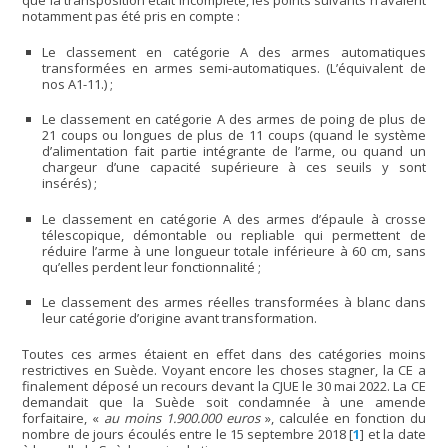
que la transposition était incomplète, les points suivants n’avaient
notamment pas été pris en compte :
Le classement en catégorie A des armes automatiques
transformées en armes semi-automatiques. (L’équivalent de
nos A1-11.) ;
Le classement en catégorie A des armes de poing de plus de
21 coups ou longues de plus de 11 coups (quand le système
d’alimentation fait partie intégrante de l’arme, ou quand un
chargeur d’une capacité supérieure à ces seuils y sont
insérés) ;
Le classement en catégorie A des armes d’épaule à crosse
télescopique, démontable ou repliable qui permettent de
réduire l’arme à une longueur totale inférieure à 60 cm, sans
qu’elles perdent leur fonctionnalité ;
Le classement des armes réelles transformées à blanc dans
leur catégorie d’origine avant transformation.
Toutes ces armes étaient en effet dans des catégories moins
restrictives en Suède. Voyant encore les choses stagner, la CE a
finalement déposé un recours devant la CJUE le 30 mai 2022. La CE
demandait que la Suède soit condamnée à une amende
forfaitaire, «
au moins 1.900.000 euros
», calculée en fonction du
nombre de jours écoulés entre le 15 septembre 2018
[
1
]
et la date