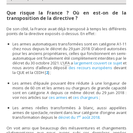
Que risque la France ? Où en est-on de la
transposition de la directive ?
De son côté, la France avait déjà transposé à temps les différents
points de la directive exposés ci-dessus. En effet :
Les armes automatiques transformées sont en catégorie A1-11
chez nous depuis le décret du 29 juin 2018. D’abord autorisées
pour les anciens propriétaires, celles qui fonctionnent en semi-
automatique ont finalement été complètement interdites par le
décret du 30 octobre 2021. L’
UFA
a
largement couvert ce sujet
et
nous avons d’ailleurs déposé
des recours européens
devant
la CJUE et la CEDH
[
2
]
;
Les armes d’épaule pouvant être réduite à une longueur de
moins de 60 cm et les armes ou chargeurs de grande capacité
sont en catégorie A depuis ce même décret du 29 juin 2018 :
voir nos articles sur
ces armes
et
ces chargeurs
;
Les armes réelles transformées à blanc, aussi appelées
armes de spectacle, restent dans leur catégorie d’origine avant
er
transformation depuis le
décret du 1
août 2018
.
On voit ainsi que beaucoup des mésaventures et changements
règlementaires que nous avons subi ces dernières années