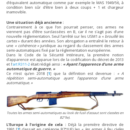
d’équivalent automatique comme par exemple le MAS 1949/56, à
condition bien sûr d’être bien à deux coups + 1 et chargeur
inamovible.
Une situation déjà ancienne :
Contrairement à ce que l’on pourrait penser, ces armes ne
viennent pas d’être surclassées en B, car il ne s’agit pas d’une
nouvelle réglementation. Seul l’arrêté sur les USM1 a «
brouillé les
cartes
» durant des années. Son abrogation a entraîné le retour à
une
« cohérence »
juridique au regard du classement des armes
semi-automatiques fixé par la réglementation européenne.
Dans le Code de la Sécurité Intérieure, la première notion
d’apparence est apparue lors de la codification du décret de 2013
et l
’art R311-2
était rédigé ainsi :
« Ayant l’apparence d’une arme
automatique de guerre. »
Ce n’est qu’en 2018
[
1
]
que la définition est devenue :
« A
répétition semi-automatique ayant l’apparence d’une arme
automatique. »
Toutes les armes semi-automatiques au look de fusil d’assaut sont classées en
B2°§e).
L’Europe à l’origine de cela :
Déjà la première directive de
1991
[
2
]
classait en catégorie B7°(UE) les «
les armes à feu civiles