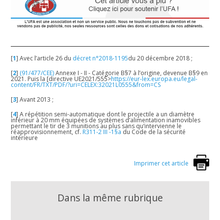
[
1
]
Avec l’article 26 du
décret n°2018-1195
du 20 décembre 2018 ;
[
2
]
(91/477/CEE)
Annexe I - II - Catégorie B§7 à l’origine, devenue B§9 en
2021. Puis la [directive UE2021/555>
https://eur-lex.europa.eu/legal-
content/FR/TXT/PDF/?uri=CELEX:32021L0555&from=CS
[
3
]
Avant 2013 ;
[
4
]
A répétition semi-automatique dont le projectile a un diamètre
inférieur à 20 mm équipées de systèmes d’alimentation inamovibles
permettant le tir de 3 munitions au plus sans qu’intervienne le
réapprovisionnement, cf.
R311-2 III -1§a
du Code de la sécurité
intérieure
Imprimer cet article
Dans la même rubrique