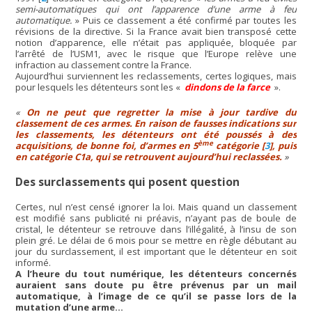
semi-automatiques qui ont l’apparence d’une arme à feu
automatique.
» Puis ce classement a été confirmé par toutes les
révisions de la directive. Si la France avait bien transposé cette
notion d’apparence, elle n’était pas appliquée, bloquée par
l’arrêté de l’USM1, avec le risque que l’Europe relève une
infraction au classement contre la France.
Aujourd’hui surviennent les reclassements, certes logiques, mais
pour lesquels les détenteurs sont les «
dindons de la farce
».
On ne peut que regretter la mise à jour tardive du
classement de ces armes. En raison de fausses indications sur
les classements, les détenteurs ont été poussés à des
ème
acquisitions, de bonne foi, d’armes en 5
catégorie
[
3
]
, puis
en catégorie C1a, qui se retrouvent aujourd’hui reclassées.
Des surclassements qui posent question
Certes, nul n’est censé ignorer la loi. Mais quand un classement
est modifié sans publicité ni préavis, n’ayant pas de boule de
cristal, le détenteur se retrouve dans l’illégalité, à l’insu de son
plein gré. Le délai de 6 mois pour se mettre en règle débutant au
jour du surclassement, il est important que le détenteur en soit
informé.
A l’heure du tout numérique, les détenteurs concernés
auraient sans doute pu être prévenus par un mail
automatique, à l’image de ce qu’il se passe lors de la
mutation d’une arme…