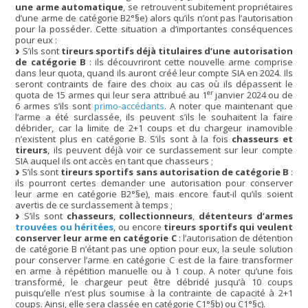
une arme automatique
, se retrouvent subitement propriétaires
d’une arme de catégorie B2°§e) alors qu’ils n’ont pas l’autorisation
pour la posséder. Cette situation a d’importantes conséquences
pour eux :
S’ils sont
tireurs sportifs déjà titulaires d’une autorisation
de catégorie B
: ils découvriront cette nouvelle arme comprise
dans leur quota, quand ils auront créé leur compte SIA en 2024. Ils
seront contraints de faire des choix au cas où ils dépassent le
er
quota de 15 armes qui leur sera attribué au 1
janvier 2024 ou de
6 armes s’ils sont
primo-accédants
. A noter que maintenant que
l’arme a été surclassée, ils peuvent s’ils le souhaitent la faire
débrider, car la limite de 2+1 coups et du chargeur inamovible
n’existent plus en catégorie B. S’ils sont à la fois
chasseurs et
tireurs
, ils peuvent déjà voir ce surclassement sur leur compte
SIA auquel ils ont accès en tant que chasseurs ;
S’ils sont
tireurs sportifs sans autorisation de catégorie B
:
ils pourront certes demander une autorisation pour conserver
leur arme en catégorie B2°§e), mais encore faut-il qu’ils soient
avertis de ce surclassement à temps ;
S’ils sont
chasseurs
,
collectionneurs
,
détenteurs d’armes
trouvées ou héritées
, ou encore
tireurs sportifs qui veulent
conserver leur arme en catégorie C
: l’autorisation de détention
de catégorie B n’étant pas une option pour eux, la seule solution
pour conserver l’arme en catégorie C est de la faire transformer
en arme à répétition manuelle ou à 1 coup. A noter qu’une fois
transformé, le chargeur peut être débridé jusqu’à 10 coups
puisqu’elle n’est plus soumise à la contrainte de capacité à 2+1
coups. Ainsi, elle sera classée en catégorie C1°§b) ou C1°§c).