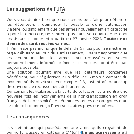
Les suggestions de l’
UFA
Vous vous doutez bien que nous avons tout fait pour défendre
les détenteurs : demander la possibilité d’une autorisation
viagère, ou simplement que ces armes nouvellement en catégorie
B pour le détenteur, ne rentrent pas dans son quota de 15 dont
er
les tireurs disposeront a partir du 1
janvier 2024.
Toutes nos
demandes sont restées vaines…
Il n’en reste pas moins que le délai de 6 mois pour se mettre en
règle débutant au jour du surclassement, il serait important que
les détenteurs dont les armes sont reclassées en soient
personnellement informés, même si ce ne sera peut être pas
toujours possible.
Une solution pourrait être que les détenteurs concernés
bénéficient, pour régulariser, d’un délai de 6 mois à compter du
moment où ils ouvriront leur compte
SIA
, instant où beaucoup
découvriront le reclassement de leur arme.
Concernant les titulaires de la carte de collection, cela montre une
nouvelle fois les inconvénients de la non-transposition en droit
français de la possibilité de détenir des armes de catégories B au
titre de collectionneur, à l’inverse d’autres pays européens.
Les conséquences
Les détenteurs qui possédaient une arme qu’ils croyaient de
bonne foi classée en catégorie C1°§a)
[
4
]
,
mais qui ressemble à