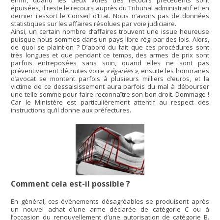
enfin, quand les deux voies des recours précédents sont
épuisées, il reste le recours auprès du Tribunal administratif et en
dernier ressort le Conseil d’État. Nous n’avons pas de données
statistiques sur les affaires résolues par voie judiciaire.
Ainsi, un certain nombre d’affaires trouvent une issue heureuse
puisque nous sommes dans un pays libre régi par des lois. Alors,
de quoi se plaint-on ? D’abord du fait que ces procédures sont
très longues et que pendant ce temps, des armes de prix sont
parfois entreposées sans soin, quand elles ne sont pas
préventivement détruites voire
« égarées »
, ensuite les honoraires
d’avocat se montent parfois à plusieurs milliers d’euros, et la
victime de ce dessaisissement aura parfois du mal à débourser
une telle somme pour faire reconnaître son bon droit. Dommage !
Car le Ministère est particulièrement attentif au respect des
instructions qu’il donne aux préfectures.
Comment cela est-il possible ?
En général, ces évènements désagréables se produisent après
un nouvel achat d’une arme déclarée de catégorie C ou à
l’occasion du renouvellement d’une autorisation de catégorie B.