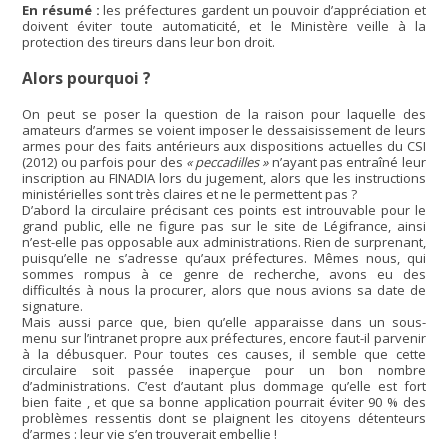
En résumé :
les préfectures gardent un pouvoir d’appréciation et
doivent éviter toute automaticité, et le Ministère veille à la
protection des tireurs dans leur bon droit.
Alors pourquoi ?
On peut se poser la question de la raison pour laquelle des
amateurs d’armes se voient imposer le dessaisissement de leurs
armes pour des faits antérieurs aux dispositions actuelles du CSI
(2012) ou parfois pour des
« peccadilles »
n’ayant pas entraîné leur
inscription au FINADIA lors du jugement, alors que les instructions
ministérielles sont très claires et ne le permettent pas ?
D’abord la circulaire précisant ces points est introuvable pour le
grand public, elle ne figure pas sur le site de Légifrance, ainsi
n’est-elle pas opposable aux administrations. Rien de surprenant,
puisqu’elle ne s’adresse qu’aux préfectures. Mêmes nous, qui
sommes rompus à ce genre de recherche, avons eu des
difficultés à nous la procurer, alors que nous avions sa date de
signature.
Mais aussi parce que, bien qu’elle apparaisse dans un sous-
menu sur l’intranet propre aux préfectures, encore faut-il parvenir
à la débusquer. Pour toutes ces causes, il semble que cette
circulaire soit passée inaperçue pour un bon nombre
d’administrations. C’est d’autant plus dommage qu’elle est fort
bien faite , et que sa bonne application pourrait éviter 90 % des
problèmes ressentis dont se plaignent les citoyens détenteurs
d’armes : leur vie s’en trouverait embellie !