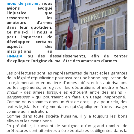
mois de janvier
, nous
avions évoqué
l’injustice que
ressentent les
amateurs d’armes
dans leur quotidien.
Ce mois-ci, il nous a
paru important de
développer certains
aspects des
inscriptions au
FINIADA
ou des dessaisissements, afin de tenter
d’expliquer l’origine du mal-être des amateurs d’armes.
Les préfectures sont les représentantes de l’État et les garantes
de la légalité républicaine pour assurer une bonne application de
la règlementation en matière d’armes : délivrer les autorisations
ou les agréments, enregistrer les déclarations et mettre
« hors
circuit »
des armes lorsqu’elles échouent entre des mains «
dangereuses »
qui pourraient en faire un usage inapproprié.
Comme nous sommes dans un état de droit, il y a pour cela, des
textes législatifs et règlementaires qui s’appliquent à tous : usager
comme administration.
Comme dans toute société humaine, il y a toujours les bons
élèves et les moins bons.
En préalable, il convient de souligner qu’un grand nombre de
préfectures sont attentives à être équitables et diligentes dans la