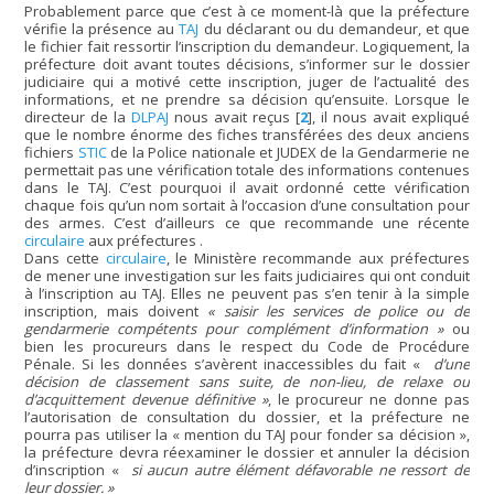
Probablement parce que c’est à ce moment-là que la préfecture
vérifie la présence au
TAJ
du déclarant ou du demandeur, et que
le fichier fait ressortir l’inscription du demandeur. Logiquement, la
préfecture doit avant toutes décisions, s’informer sur le dossier
judiciaire qui a motivé cette inscription, juger de l’actualité des
informations, et ne prendre sa décision qu’ensuite. Lorsque le
directeur de la
DLPAJ
nous avait reçus
[
2
]
, il nous avait expliqué
que le nombre énorme des fiches transférées des deux anciens
fichiers
STIC
de la Police nationale et JUDEX de la Gendarmerie ne
permettait pas une vérification totale des informations contenues
dans le TAJ. C’est pourquoi il avait ordonné cette vérification
chaque fois qu’un nom sortait à l’occasion d’une consultation pour
des armes. C’est d’ailleurs ce que recommande une récente
circulaire
aux préfectures .
Dans cette
circulaire
, le Ministère recommande aux préfectures
de mener une investigation sur les faits judiciaires qui ont conduit
à l’inscription au TAJ. Elles ne peuvent pas s’en tenir à la simple
inscription, mais doivent
« saisir les services de police ou de
gendarmerie compétents pour complément d’information »
ou
bien les procureurs dans le respect du Code de Procédure
Pénale. Si les données s’avèrent inaccessibles du fait «
d’une
décision de classement sans suite, de non-lieu, de relaxe ou
d’acquittement devenue définitive »
, le procureur ne donne pas
l’autorisation de consultation du dossier, et la préfecture ne
pourra pas utiliser la « mention du TAJ pour fonder sa décision »,
la préfecture devra réexaminer le dossier et annuler la décision
d’inscription «
si aucun autre élément défavorable ne ressort de
leur dossier. »