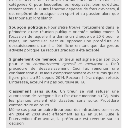
catégories C, pour lesquelles les récépissés, bien qu’édités,
restent retenus. Outre l’énorme dépense de frais d’avocats, il
est empêché de pratiquer son sport et sa passion alors que
les tribunaux l’ont blanchi.
Soupçon politique.
Pour s’être trouvé fortuitement dans le
périmètre d’une réunion publique orientée politiquement, à
l’occasion de laquelle il a donné un chèque de 20 € pour le
repas, un particulier s’est vu opposer une procédure de
dessaisissement car il a été fiché en tant que dangereux
activiste politique. Le recours gracieux a été accepté.
Signalement de menace.
Un tireur est signalé par son club
pour
« un comportement agressif et menaçant »
. D’où
procédure de dessaisissement. Ceci fait remonter une
condamnation à un mois d’emprisonnement avec sursis qui ne
figure plus au B2 depuis 2014. Recours hiérarchique refusé.
L’intéressé, écœuré n’a pas poursuivi au TA.
Classement sans suite.
Un tireur se voit refuser une
autorisation de catégorie B du fait d’une mention au TAJ. Mais
les plaintes avaient été classées sans suite. Procédure
contradictoire en cours.
Même cas pour un autre tireur pour des infractions commises
en 2004 et 2008 avec effacement au B2 en 2014. Suite à
l’intervention d’un avocat, la préfecture est revenue sur sa
décision.