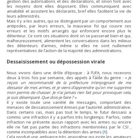
gestion des autorisations et des déclarations, et sinon font avec
les moyens dont elles disposent. Elles communiquent avec
amabilité et assistent les déclarants, bref elles facilitent la vie de
leurs administrés.
Mais il y a les autres, qui se distinguent par un comportement aux
antipodes, par leurs erreurs, la mauvaise foi qui couvre ces
erreurs et les motifs arrangés qui enfoncent encore plus le
détenteur. Ce sont ces situations dont on se passerait bien et qui,
malheureusement, alimentent les conversations dans les milieux
des détenteurs d’armes, même si elles ne sont nullement
représentatives de l’action de la majorité des administrations.
Dessaisissement ou dépossession virale
Nous vivons dans une drôle d’époque : à l’
UFA
, nous recevons
deux à trois fois par semaine, des appels à l’aide du genre :
« Je
reçois un recommandé de la préfecture m’enjoignant de me
dessaisir de mes armes, et je viens d’apprendre qu’on me supprime
mon permis de chasser. Je n’ai jamais rien fait pour provoquer cela,
je suis désemparé. Que dois-je faire ? »
Il y existe toute une variété de messages, comportant des
menaces de dessaisissement émises par l’autorité administrative.
Dans certains cas, mais pas tout le temps, le futur dessaisi a
commis une infraction il y a parfois très longtemps. Parfois, cette
infraction ne présente aucun rapport avec les armes ou encore
elle ne fait pas partie des infractions mentionnées par le CSI ,
comme incompatibles avec la détention des armes
[
1
]
.
Cela produit une ambiance très anxiogène qui incite les amateurs