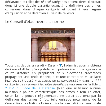
e
e
déclaration et celles des 6
et 8
catégories étaient libres. Il existait
donc ici une double garantie quant à la définition des armes
contenues dans chaque catégorie et quant à leur régime
d’acquisition et de détention au sein de celles-ci.
Le Conseil d’état inverse la norme
Toutefois, depuis un arrêt
« Taser »
[
1
]
, l’administration a obtenu
du Conseil d’Etat qu’un pistolet à impulsion électrique agissant à
courte distance en propulsant deux électrodes crochetées
propageant une onde électrique et une contraction musculaire
ème
intense, soit classé
« en raison de sa dangerosité »
, dans la 4
catégorie des
« armes à feu dites de défense »
au sens de l’article
L.
2331-1 du Code de la Défense
(bien que n’utilisant aucune
munition à poudre caractéristique des armes à feu). En effet,
selon lui, le pouvoir réglementaire ne serait pas tenu par la
définition des armes à feu, telle qu’issue notamment, de la
Convention des Nations Unies contre la criminalité transnationale