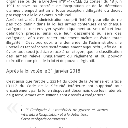
organisée ou de la Directive n°91/477/CEE du Conseil du 18 juin
1991 relative au contrôle de l’acquisition et de la détention
d’armes ; empêchant ainsi toute exception d’illégalité du décret
par rapport à la loi devant un tribunal.
Après cet arrêt, l’administration comprit l’intérêt pour elle de ne
pas trop définir dans la loi les armes contenues dans chaque
catégorie et de renvoyer systématiquement au seul décret leur
définition précise, ainsi que leur classement au sein des
catégories, afin d’en rester totalement maître et éviter toute
illégalité ! C’est pourquoi, à la demande de l’administration, le
Conseil d’Etat préconise systématiquement aujourd’hui, afin de lui
éviter tout souci judiciaire face à un citoyen, que la classification
des armes relève uniquement du règlement et du pouvoir
exécutif et non plus de la loi et du pouvoir législatif.
Après la loi votée le 31 janvier 2018
C’est ainsi que l’article L. 2331-1 du Code de la Défense et l’article
L311-2 du Code de la Sécurité Intérieure ont supprimé tout
encadrement par la loi en disposant désormais que les matériels
de guerre, armes et munitions sont classés 4 catégories :
«
1° Catégorie A : matériels de guerre et armes
interdits à l’acquisition et à la détention.
Cette catégorie comprend :