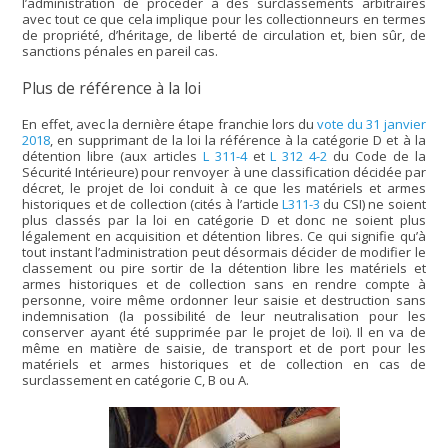
l’administration de procéder à des surclassements arbitraires
avec tout ce que cela implique pour les collectionneurs en termes
de propriété, d’héritage, de liberté de circulation et, bien sûr, de
sanctions pénales en pareil cas.
Plus de référence à la loi
En effet, avec la dernière étape franchie lors du
vote du 31 janvier
2018
, en supprimant de la loi la référence à la catégorie D et à la
détention libre (aux articles
L 311-4
et
L 312 4-2
du Code de la
Sécurité Intérieure) pour renvoyer à une classification décidée par
décret, le projet de loi conduit à ce que les matériels et armes
historiques et de collection (cités à l’article
L311-3
du CSI) ne soient
plus classés par la loi en catégorie D et donc ne soient plus
légalement en acquisition et détention libres. Ce qui signifie qu’à
tout instant l’administration peut désormais décider de modifier le
classement ou pire sortir de la détention libre les matériels et
armes historiques et de collection sans en rendre compte à
personne, voire même ordonner leur saisie et destruction sans
indemnisation (la possibilité de leur neutralisation pour les
conserver ayant été supprimée par le projet de loi). Il en va de
même en matière de saisie, de transport et de port pour les
matériels et armes historiques et de collection en cas de
surclassement en catégorie C, B ou A.