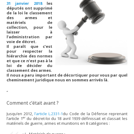
31 janvier 2018
les
députés ont supprimé
de la loi le classement
des armes et
matériels de
collection, pour le
laisser à
l’administration par
voie de décret.
Il paraît que c’est
pour respecter la
hiérarchie des normes
et que ce n’est pas à la
loi de décider du
classement des armes.
Il nous a paru important de décortiquer pour vous par quel
cheminement juridique nous en sommes arrivés là.
“
Comment c’était avant ?
Jusqu’en 2012,
l’article L.2331-1
du Code de la Défense reprenant
er
l’article 1
du décret-loi du 18 avril 1939 définissait et classait les
matériels de guerre, armes et munitions en 8 catégories :
« I.- Matériels de guerre :