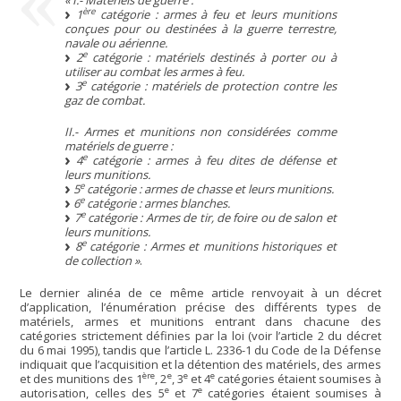
ère
1
catégorie : armes à feu et leurs munitions
conçues pour ou destinées à la guerre terrestre,
navale ou aérienne.
e
2
catégorie : matériels destinés à porter ou à
utiliser au combat les armes à feu.
e
3
catégorie : matériels de protection contre les
gaz de combat.
II.- Armes et munitions non considérées comme
matériels de guerre :
e
4
catégorie : armes à feu dites de défense et
leurs munitions.
e
5
catégorie : armes de chasse et leurs munitions.
e
6
catégorie : armes blanches.
e
7
catégorie : Armes de tir, de foire ou de salon et
leurs munitions.
e
8
catégorie : Armes et munitions historiques et
de collection »
.
Le dernier alinéa de ce même article renvoyait à un décret
d’application, l’énumération précise des différents types de
matériels, armes et munitions entrant dans chacune des
catégories strictement définies par la loi (voir l’article 2 du décret
du 6 mai 1995), tandis que l’article L. 2336-1 du Code de la Défense
indiquait que l’acquisition et la détention des matériels, des armes
ère
e
e
e
et des munitions des 1
, 2
, 3
et 4
catégories étaient soumises à
e
e
autorisation, celles des 5
et 7
catégories étaient soumises à