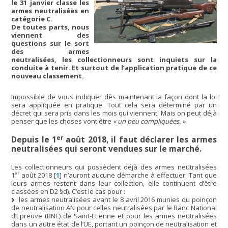
le 31 janvier classe les
armes neutralisées en
catégorie C.
De toutes parts, nous
viennent des
questions sur le sort
des armes
neutralisées, les collectionneurs sont inquiets sur la
conduite à tenir. Et surtout de l’application pratique de ce
nouveau classement.
Impossible de vous indiquer dès maintenant la façon dont la loi
sera appliquée en pratique. Tout cela sera déterminé par un
décret qui sera pris dans les mois qui viennent. Mais on peut déjà
penser que les choses vont être
« un peu compliquées. »
er
Depuis le 1
août 2018, il faut déclarer les armes
neutralisées qui seront vendues sur le marché.
Les collectionneurs qui possèdent déjà des armes neutralisées
er
1
août 2018
[
1
]
n’auront aucune démarche à effectuer. Tant que
leurs armes restent dans leur collection, elle continuent d’être
classées en D2 §d). C’est le cas pour :
les armes neutralisées avant le 8 avril 2016 munies du poinçon
de neutralisation AN pour celles neutralisées par le Banc National
d’Epreuve (BNE) de Saint-Etienne et pour les armes neutralisées
dans un autre état de l’UE, portant un poinçon de neutralisation et