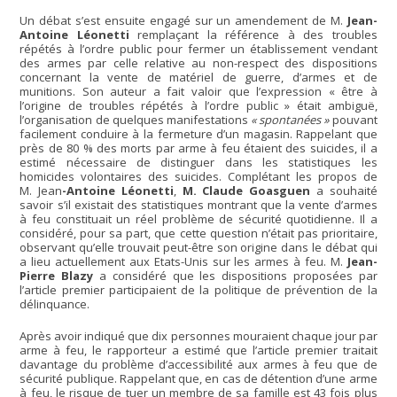
Un débat s’est ensuite engagé sur un amendement de M.
Jean-
Antoine Léonetti
remplaçant la référence à des troubles
répétés à l’ordre public pour fermer un établissement vendant
des armes par celle relative au non-respect des dispositions
concernant la vente de matériel de guerre, d’armes et de
munitions. Son auteur a fait valoir que l’expression « être à
l’origine de troubles répétés à l’ordre public » était ambiguë,
l’organisation de quelques manifestations
« spontanées »
pouvant
facilement conduire à la fermeture d’un magasin. Rappelant que
près de 80 % des morts par arme à feu étaient des suicides, il a
estimé nécessaire de distinguer dans les statistiques les
homicides volontaires des suicides. Complétant les propos de
M. Jean
-Antoine Léonetti
,
M. Claude Goasguen
a souhaité
savoir s’il existait des statistiques montrant que la vente d’armes
à feu constituait un réel problème de sécurité quotidienne. Il a
considéré, pour sa part, que cette question n’était pas prioritaire,
observant qu’elle trouvait peut-être son origine dans le débat qui
a lieu actuellement aux Etats-Unis sur les armes à feu. M.
Jean-
Pierre Blazy
a considéré que les dispositions proposées par
l’article premier participaient de la politique de prévention de la
délinquance.
Après avoir indiqué que dix personnes mouraient chaque jour par
arme à feu, le rapporteur a estimé que l’article premier traitait
davantage du problème d’accessibilité aux armes à feu que de
sécurité publique. Rappelant que, en cas de détention d’une arme
à feu, le risque de tuer un membre de sa famille est 43 fois plus