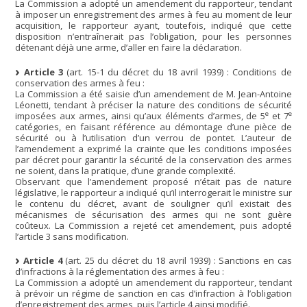
La Commission a adopté un amendement du rapporteur, tendant
à imposer un enregistrement des armes à feu au moment de leur
acquisition, le rapporteur ayant, toutefois, indiqué que cette
disposition n’entraînerait pas l’obligation, pour les personnes
détenant déjà une arme, d’aller en faire la déclaration.
Article 3
(art. 15-1 du décret du 18 avril 1939) : Conditions de
conservation des armes à feu :
La Commission a été saisie d’un amendement de M. Jean-Antoine
Léonetti, tendant à préciser la nature des conditions de sécurité
e
e
imposées aux armes, ainsi qu’aux éléments d’armes, de 5
et 7
catégories, en faisant référence au démontage d’une pièce de
sécurité ou à l’utilisation d’un verrou de pontet. L’auteur de
l’amendement a exprimé la crainte que les conditions imposées
par décret pour garantir la sécurité de la conservation des armes
ne soient, dans la pratique, d’une grande complexité.
Observant que l’amendement proposé n’était pas de nature
législative, le rapporteur a indiqué qu’il interrogerait le ministre sur
le contenu du décret, avant de souligner qu’il existait des
mécanismes de sécurisation des armes qui ne sont guère
coûteux. La Commission a rejeté cet amendement, puis adopté
l’article 3 sans modification.
Article 4
(art. 25 du décret du 18 avril 1939) : Sanctions en cas
d’infractions à la réglementation des armes à feu :
La Commission a adopté un amendement du rapporteur, tendant
à prévoir un régime de sanction en cas d’infraction à l’obligation
d’enregistrement des armes, puis l’article 4 ainsi modifié.