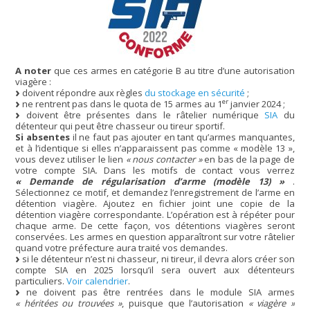
A noter
que ces armes en catégorie B au titre d’une autorisation
viagère :
doivent répondre aux règles
du stockage en sécurité
;
er
ne rentrent pas dans le quota de 15 armes au 1
janvier 2024 ;
doivent être présentes dans le râtelier numérique
SIA
du
détenteur qui peut être chasseur ou tireur sportif.
Si absentes
il ne faut pas ajouter en tant qu’armes manquantes,
et à l’identique si elles n’apparaissent pas comme « modèle 13 »,
vous devez utiliser le lien
« nous contacter »
en bas de la page de
votre compte SIA. Dans les motifs de contact vous verrez
« Demande de régularisation d’arme (modèle 13) »
.
Sélectionnez ce motif, et demandez l’enregistrement de l’arme en
détention viagère. Ajoutez en fichier joint une copie de la
détention viagère correspondante. L’opération est à répéter pour
chaque arme. De cette façon, vos détentions viagères seront
conservées. Les armes en question apparaîtront sur votre râtelier
quand votre préfecture aura traité vos demandes.
si le détenteur n’est ni chasseur, ni tireur, il devra alors créer son
compte SIA en 2025 lorsqu’il sera ouvert aux détenteurs
particuliers.
Voir calendrier
.
ne doivent pas être rentrées dans le module SIA armes
« héritées ou trouvées »
, puisque que l’autorisation
« viagère »