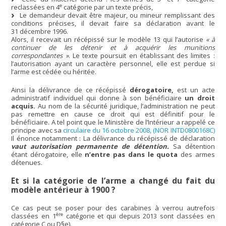
e
reclassées en 4
catégorie par un texte précis,
Le demandeur devait être majeur, ou mineur remplissant des
conditions précises, il devait faire sa déclaration avant le
31 décembre 1996.
Alors, il recevait un récépissé sur le modèle 13 qui l’autorise
« à
continuer de les détenir et à acquérir les munitions
correspondantes »
. Le texte poursuit en établissant des limites :
l’autorisation ayant un caractère personnel, elle est perdue si
l’arme est cédée ou héritée.
Ainsi la délivrance de ce récépissé
dérogatoire,
est un acte
administratif individuel qui donne à son bénéficiaire
un droit
acquis.
Au nom de la sécurité juridique, l’administration ne peut
pas remettre en cause ce droit qui est définitif pour le
bénéficiaire. A tel point que le Ministère de l’Intérieur a rappelé ce
principe avec sa
circulaire du 16 octobre 2008, (NOR INTD0800168C)
Il énonce notamment : La délivrance du récépissé de déclaration
vaut autorisation permanente de détention.
Sa détention
étant dérogatoire, elle
n’entre pas dans le quota
des armes
détenues.
Et si la catégorie de l’arme a changé du fait du
modèle antérieur à 1900 ?
Ce cas peut se poser pour des carabines à verrou autrefois
ère
classées en 1
catégorie et qui depuis 2013 sont classées en
catégorie C ou D§e).