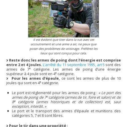
Il est évident que tirer dans la rue avec cet
accoutrement et une arme a air, ne peux que
poser des problèmes de voisinage. Préférez les
lieux qui sont conçus pour cela.
Reste donc les armes de poing dont l’énergie est comprise
entre 2 et 4 joules.
L’arrêté du 11 septembre 1995, art 5
sont des
e
armes de 7
catégorie. Les armes de poing d’une énergie
e
supérieur à 4 joule sont en 4
catégorie.
Pour les armes d’épaule,
ce sont les armes de plus de 10
e
joules qui sont en 4
catégorie.
Le port est réglementé pour les armes de poing :
« Le port des
e
armes de poing de 7
catégorie (armes de tir, foire et salon) et de
e
8
catégorie (armes historiques et de collection) est, sauf
exception, interdit. »
Le port et le transport des armes d’épaule et munitions des
catégories 5, 7 et 8 sont libres.
Pour le tir dans une propriété :