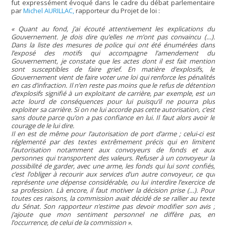
fut expressément évoqué dans le cadre du débat parlementaire
par
Michel AURILLAC,
rapporteur du Projet de loi :
« Quant au fond, j’ai écouté attentivement les explications du
Gouvernement. Je dois dire qu’elles ne m’ont pas convaincu (…).
Dans la liste des mesures de police qui ont été énumérées dans
l’exposé des motifs qui accompagne l’amendement du
Gouvernement, je constate que les actes dont il est fait mention
sont susceptibles de faire grief. En matière d’explosifs, le
Gouvernement vient de faire voter une loi qui renforce les pénalités
en cas d’infraction. Il n’en reste pas moins que le refus de détention
d’explosifs signifié à un exploitant de carrière, par exemple, est un
acte lourd de conséquences pour lui puisqu’il ne pourra plus
exploiter sa carrière. Si on ne lui accorde pas cette autorisation, c’est
sans doute parce qu’on a pas confiance en lui. Il faut alors avoir le
courage de le lui dire.
Il en est de même pour l’autorisation de port d’arme ; celui-ci est
réglementé par des textes extrêmement précis qui en limitent
l’autorisation notamment aux convoyeurs de fonds et aux
personnes qui transportent des valeurs. Refuser à un convoyeur la
possibilité de garder, avec une arme, les fonds qui lui sont confiés,
c’est l’obliger à recourir aux services d’un autre convoyeur, ce qui
représente une dépense considérable, ou lui interdire l’exercice de
sa profession. Là encore, il faut motiver la décision prise (…). Pour
toutes ces raisons, la commission avait décidé de se rallier au texte
du Sénat. Son rapporteur n’estime pas devoir modifier son avis ;
j’ajoute que mon sentiment personnel ne diffère pas, en
l’occurrence, de celui de la commission ».