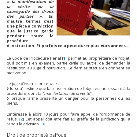
« la manifestation de
la vérité ou la
sauvegarde des droits
des parties »
. En
d’autre termes c’est
une pièce a conviction
que la justice garde
pendant toute la
procédure
d’instruction. Et parfois cela peut durer plusieurs années…
Le Code de Procédure Pénal
[
1
]
permet au propriétaire de l’objet,
qu’il soit mis en examen, partie civile ou autre, de demander la
restitution au juge d’instruction. Ce dernier statue en donnant sa
motivation.
Le juge d’instruction refuse :
lorsqu’il estime que la conservation de l’objet est nécessaire à la
procédure, donc la
"manifestation de la vérité
",
lorsque l’arme présente un danger pour la personnes ou les
biens,
L’intéressé à alors 10 jours pour faire appel de l’ordonnance de
refus.
[
2
]
Cet appel doit être fait au greffe de la juridiction qui a
rendu la décision.
[
3
]
Droit de propriété baffoué