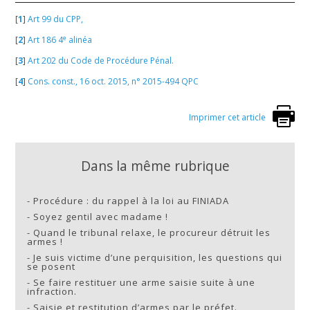
[
1
]
Art 99 du CPP,
e
[
2
]
Art 186 4
alinéa
[
3
]
Art 202 du Code de Procédure Pénal.
[
4
]
Cons. const., 16 oct. 2015, n° 2015-494 QPC
Imprimer cet article
Dans la même rubrique
-
Procédure : du rappel à la loi au FINIADA
-
Soyez gentil avec madame !
-
Quand le tribunal relaxe, le procureur détruit les
armes !
-
Je suis victime d’une perquisition, les questions qui
se posent
-
Se faire restituer une arme saisie suite à une
infraction.
-
Saisie et restitution d’armes par le préfet.