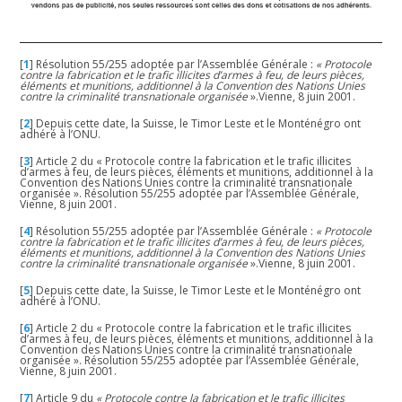
[
1
]
Résolution 55/255 adoptée par l’Assemblée Générale :
« Protocole
contre la fabrication et le trafic illicites d’armes à feu, de leurs pièces,
éléments et munitions, additionnel à la Convention des Nations Unies
contre la criminalité transnationale organisée
».Vienne, 8 juin 2001.
[
2
]
Depuis cette date, la Suisse, le Timor Leste et le Monténégro ont
adhéré à l’ONU.
[
3
]
Article 2 du « Protocole contre la fabrication et le trafic illicites
d’armes à feu, de leurs pièces, éléments et munitions, additionnel à la
Convention des Nations Unies contre la criminalité transnationale
organisée ». Résolution 55/255 adoptée par l’Assemblée Générale,
Vienne, 8 juin 2001.
[
4
]
Résolution 55/255 adoptée par l’Assemblée Générale :
« Protocole
contre la fabrication et le trafic illicites d’armes à feu, de leurs pièces,
éléments et munitions, additionnel à la Convention des Nations Unies
contre la criminalité transnationale organisée
».Vienne, 8 juin 2001.
[
5
]
Depuis cette date, la Suisse, le Timor Leste et le Monténégro ont
adhéré à l’ONU.
[
6
]
Article 2 du « Protocole contre la fabrication et le trafic illicites
d’armes à feu, de leurs pièces, éléments et munitions, additionnel à la
Convention des Nations Unies contre la criminalité transnationale
organisée ». Résolution 55/255 adoptée par l’Assemblée Générale,
Vienne, 8 juin 2001.
[
7
]
Article 9 du
« Protocole contre la fabrication et le trafic illicites